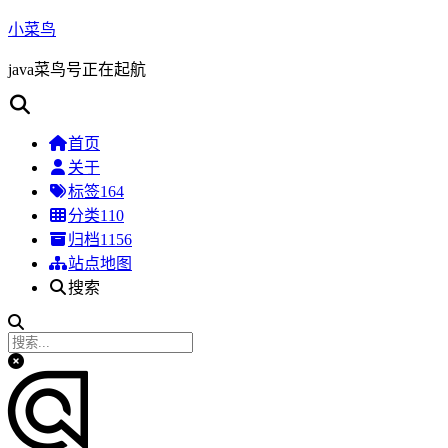
小菜鸟
java菜鸟号正在起航
首页
关于
标签
164
分类
110
归档
1156
站点地图
搜索