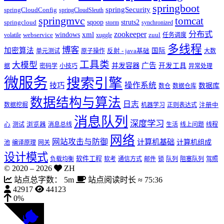
springboot
springSecurity
springCloudConfig
springCloudSleuth
springmvc
tomcat
struts2
springcloud
sqoop
storm
synchronized
zookeeper
分布式
xml
webservice
windows
zuul
volatile
xuggle
任务调度
多线程
博客
加密算法
国际
单元测试
原子操作
反射 - java基础
大数
工具类
大模型
并发容器
广告
开发工具
据
密码学
小技巧
异常处理
微服务
搜索引擎
技巧
操作系统
数据库
数仓
数据仓库
数据结构与算法
日志
数据挖掘
机器学习
正则表达式
注册中
消息队列
深度学习
心
测试
浏览器
消息总线
生活
线上问题
线程
网络
网站攻击与防御
计算机基础
计算机组成
池
编译原理
网关
设计模式
软件工程
负载均衡
软考
通信方式
邮件
锁
队列
阻塞队列
驾照
© 2020 –
2026
ZH
站点总字数：
5m
站点阅读时长 ≈
75:36
42917
44123
0%