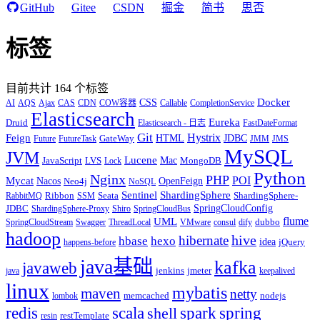
GitHub
Gitee
CSDN
掘金
简书
思否
标签
目前共计 164 个标签
CSS
Docker
AI
AQS
Ajax
CAS
CDN
COW容器
Callable
CompletionService
Elasticsearch
Eureka
Druid
Elasticsearch - 日志
FastDateFormat
Git
Feign
Hystrix
GateWay
HTML
JDBC
Future
FutureTask
JMM
JMS
MySQL
JVM
Lucene
Mac
MongoDB
JavaScript
LVS
Lock
Python
Nginx
PHP
POI
Mycat
Nacos
OpenFeign
Neo4j
NoSQL
Sentinel
ShardingSphere
Seata
ShardingSphere-
RabbitMQ
Ribbon
SSM
JDBC
SpringCloudConfig
ShardingSphere-Proxy
Shiro
SpringCloudBus
flume
UML
SpringCloudStream
Swagger
ThreadLocal
VMware
consul
dify
dubbo
hadoop
hive
hibernate
hexo
hbase
idea
jQuery
happens-before
java基础
kafka
javaweb
jenkins
java
jmeter
keepalived
linux
mybatis
maven
netty
memcached
nodejs
lombok
redis
scala
spark
spring
shell
resin
restTemplate