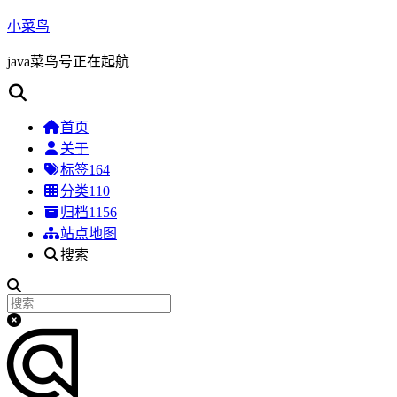
小菜鸟
java菜鸟号正在起航
首页
关于
标签
164
分类
110
归档
1156
站点地图
搜索