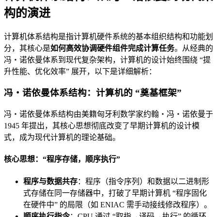
构的演进
计算机体系结构是指计算机硬件系统的基本组织结构和功能划
分，其核心是
如何高效协调硬件组件完成计算任务
。从经典的
冯・诺依曼体系到现代复杂架构，计算机的设计始终围绕 “提
升性能、优化效率” 展开，以下是详细解析：
冯・诺依曼体系结构：计算机的 “奠基框架”
冯・诺依曼体系结构由美籍匈牙利数学家约翰・冯・诺依曼于
1945 年提出，其核心思想彻底改变了早期计算机的设计模
式，成为现代计算机的理论基础。
核心思想：“程序存储，顺序执行”
程序与数据共存
：程序（指令序列）和数据以二进制形
式存储在同一存储器中，打破了早期计算机 “程序固化
在硬件中” 的局限（如 ENIAC 需手动接线修改程序）。
顺序执行指令
：CPU 通过 “取指→译码→执行” 的循环