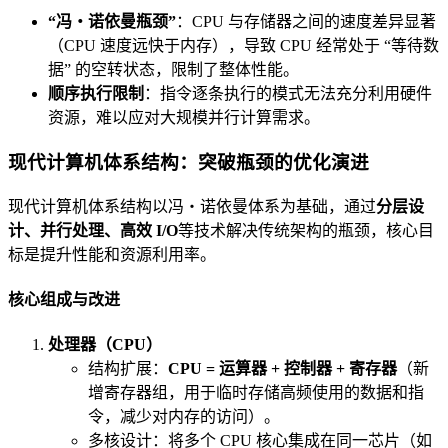
“冯・诺依曼瓶颈”
：CPU 与存储器之间的速度差异显著
（CPU 速度远快于内存），导致 CPU 经常处于 “等待数
据” 的空转状态，限制了整体性能。
顺序执行限制
：指令逐条执行的模式无法充分利用硬件
资源，难以应对大规模并行计算需求。
现代计算机体系结构：突破瓶颈的优化演进
现代计算机体系结构以冯・诺依曼体系为基础，通过
分层设
计、并行处理、高效 I/O
等技术解决传统架构的瓶颈，核心目
标是提升性能和资源利用率。
核心组成与改进
处理器（CPU）
结构扩展：
CPU = 运算器 + 控制器 + 寄存器
（新
增寄存器组，用于临时存储高频使用的数据和指
令，减少对内存的访问）。
多核设计：将多个 CPU 核心集成在同一芯片（如