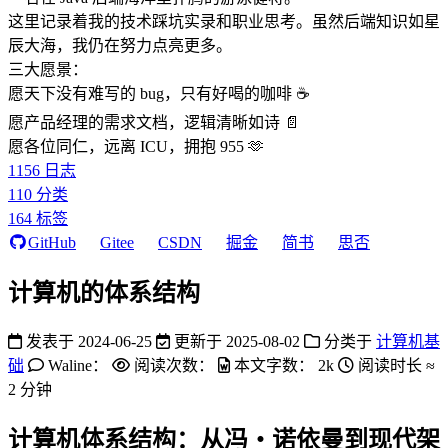
这里记录着我的技术踩坑实录和职业思考。虽然后端知识如星
辰大海，我仍在努力点亮更多。
三大愿景：
愿天下没有难写的 bug，只有好喝的咖啡 ☕️
愿产品经理的需求文档，逻辑清晰如诗 📄
愿各位同仁，远离 ICU，拥抱 955 🫶
1156
日志
110
分类
164
标签
GitHub
Gitee
CSDN
掘金
简书
思否
计算机的体系结构
发表于
2024-06-25
更新于
2025-08-02
分类于
计算机基
础
Waline：
阅读次数：
本文字数：
2k
阅读时长 ≈
2 分钟
计算机体系结构：从冯・诺依曼到现代架