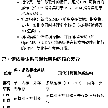
指令集：硬件与软件的接口，定义 CPU 可执行的
操作（如 x86 指令集用于 PC，ARM 指令集用于
移动设备）。
扩展指令：新增 SIMD（单指令多数据）指令集，
支持一条指令同时处理多个数据（如视频编解码、
3D 渲染）。
编程模型：通过编译器、并行编程框架（如
OpenMP、CUDA）将高级语言转换为硬件可执行
的指令，简化并行程序开发。
冯・诺依曼体系与现代架构的核心差异
冯・诺依曼体系结
维度
现代计算机体系结构
构
存储
单一内存 + 外存，
多级缓存（L1/L2/L3）+ 内存 + 外
结构
无缓存
存
CPU
运算器 + 控制器 + 寄存器 + 多核核
运算器 + 控制器
组成
心