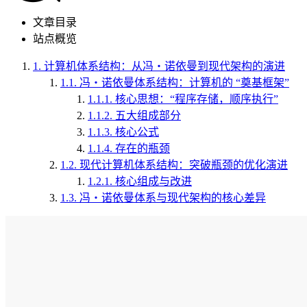
文章目录
站点概览
1.
计算机体系结构：从冯・诺依曼到现代架构的演进
1.1.
冯・诺依曼体系结构：计算机的 “奠基框架”
1.1.1.
核心思想：“程序存储，顺序执行”
1.1.2.
五大组成部分
1.1.3.
核心公式
1.1.4.
存在的瓶颈
1.2.
现代计算机体系结构：突破瓶颈的优化演进
1.2.1.
核心组成与改进
1.3.
冯・诺依曼体系与现代架构的核心差异