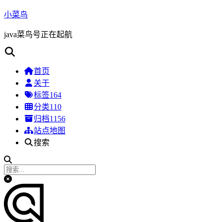
小菜鸟
java菜鸟号正在起航
首页
关于
标签
164
分类
110
归档
1156
站点地图
搜索