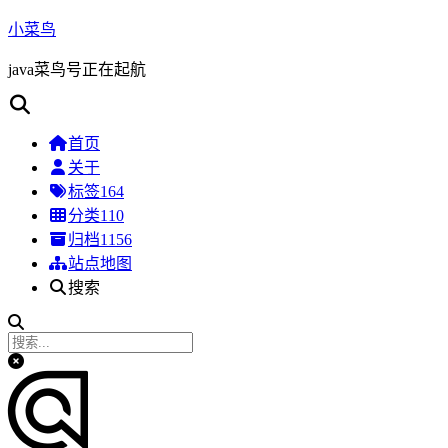
小菜鸟
java菜鸟号正在起航
首页
关于
标签
164
分类
110
归档
1156
站点地图
搜索