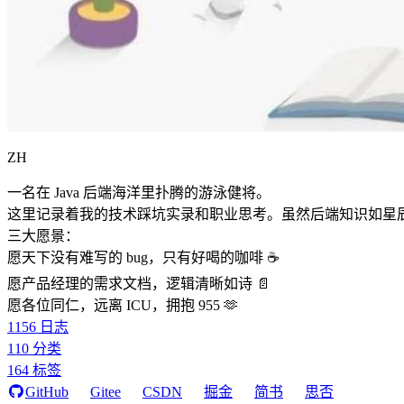
ZH
一名在 Java 后端海洋里扑腾的游泳健将。
这里记录着我的技术踩坑实录和职业思考。虽然后端知识如星
三大愿景：
愿天下没有难写的 bug，只有好喝的咖啡 ☕️
愿产品经理的需求文档，逻辑清晰如诗 📄
愿各位同仁，远离 ICU，拥抱 955 🫶
1156
日志
110
分类
164
标签
GitHub
Gitee
CSDN
掘金
简书
思否