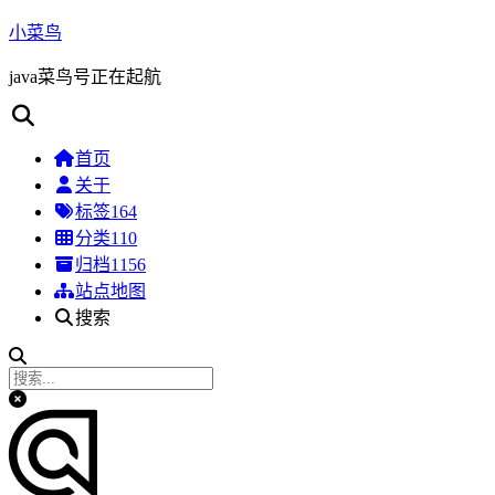
小菜鸟
java菜鸟号正在起航
首页
关于
标签
164
分类
110
归档
1156
站点地图
搜索