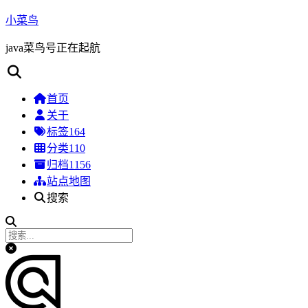
小菜鸟
java菜鸟号正在起航
首页
关于
标签
164
分类
110
归档
1156
站点地图
搜索