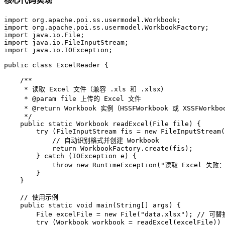
核心代码实现
import
import
import
import
import
 java.io.IOException;  

public
class
ExcelReader
 {  

/**  
     * 读取 Excel 文件（兼容 .xls 和 .xlsx）  
     * 
@param
 file 上传的 Excel 文件  
     * 
@return
 Workbook 实例（HSSFWorkbook 或 XSSFWorkbo
     */
public
static
 Workbook 
readExcel
(File file)
 {  

try
 (
FileInputStream
fis
=
new
FileInputStream
(
// 自动识别格式并创建 Workbook  
return
 WorkbookFactory.create(fis);  

        } 
catch
 (IOException e) {  

throw
new
RuntimeException
(
"读取 Excel 失败：
        }  

    }  

// 使用示例  
public
static
void
main
(String[] args)
 {  

File
excelFile
=
new
File
(
"data.xlsx"
); 
// 可替
try
 (
Workbook
workbook
=
 readExcel(excelFile)) 