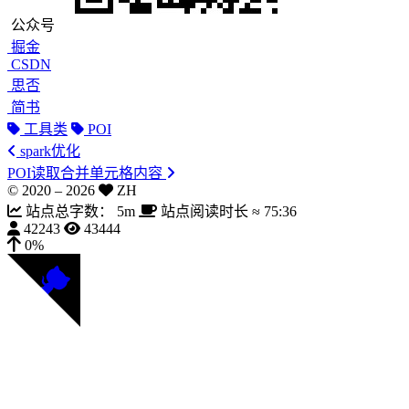
公众号
掘金
CSDN
思否
简书
工具类
POI
spark优化
POI读取合并单元格内容
© 2020 –
2026
ZH
站点总字数：
5m
站点阅读时长 ≈
75:36
42243
43444
0%