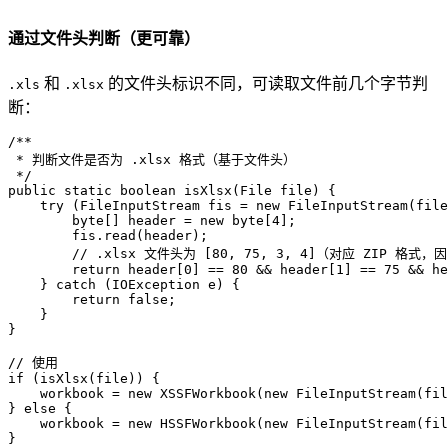
通过文件头判断（更可靠）
和
的文件头标识不同，可读取文件前几个字节判
.xls
.xlsx
断：
/**  
 * 判断文件是否为 .xlsx 格式（基于文件头）  
 */
public
static
boolean
isXlsx
(File file)
 {  

try
 (
FileInputStream
fis
=
new
FileInputStream
(file
byte
[] header = 
new
byte
[
4
];  

        fis.read(header);  

// .xlsx 文件头为 [80, 75, 3, 4]（对应 ZIP 格式，
return
 header[
0
] == 
80
 && header[
1
] == 
75
 && he
    } 
catch
 (IOException e) {  

return
false
;  

    }  

}  

// 使用  
if
 (isXlsx(file)) {  

    workbook = 
new
XSSFWorkbook
(
new
FileInputStream
(fil
} 
else
 {  

    workbook = 
new
HSSFWorkbook
(
new
FileInputStream
(fil
}