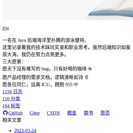
ZH
一名在 Java 后端海洋里扑腾的游泳健将。
这里记录着我的技术踩坑实录和职业思考。虽然后端知识如星
辰大海，我仍在努力点亮更多。
三大愿景：
愿天下没有难写的 bug，只有好喝的咖啡 ☕️
愿产品经理的需求文档，逻辑清晰如诗 📄
愿各位同仁，远离 ICU，拥抱 955 🫶
1156
日志
110
分类
164
标签
GitHub
Gitee
CSDN
掘金
简书
思否
相关文章
2023-03-24