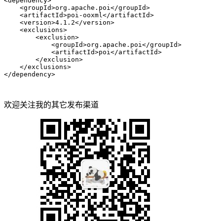
<
dependency
>
<
groupId
>
org.apache.poi
</
groupId
>
<
artifactId
>
poi-ooxml
</
artifactId
>
<
version
>
4.1.2
</
version
>
<
exclusions
>
<
exclusion
>
<
groupId
>
org.apache.poi
</
groupId
>
<
artifactId
>
poi
</
artifactId
>
</
exclusion
>
</
exclusions
>
</
dependency
>
欢迎关注我的其它发布渠道