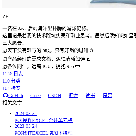
ZH
一名在 Java 后端海洋里扑腾的游泳健将。
这里记录着我的技术踩坑实录和职业思考。虽然后端知识如星
三大愿景：
愿天下没有难写的 bug，只有好喝的咖啡 ☕️
愿产品经理的需求文档，逻辑清晰如诗 📄
愿各位同仁，远离 ICU，拥抱 955 🫶
1156
日志
110
分类
164
标签
GitHub
Gitee
CSDN
掘金
简书
思否
相关文章
2023-03-31
POI操作EXCEL合并单元格
2023-03-24
POI操作EXCEL增加下拉框