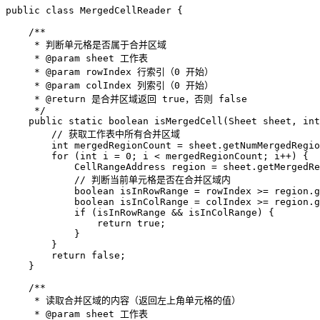
public
class
MergedCellReader
 {  

/**  
     * 判断单元格是否属于合并区域  
     * 
@param
 sheet 工作表  
     * 
@param
 rowIndex 行索引（0 开始）  
     * 
@param
 colIndex 列索引（0 开始）  
     * 
@return
 是合并区域返回 true，否则 false  
     */
public
static
boolean
isMergedCell
(Sheet sheet, 
int
// 获取工作表中所有合并区域  
int
mergedRegionCount
=
 sheet.getNumMergedRegio
for
 (
int
i
=
0
; i < mergedRegionCount; i++) {  

CellRangeAddress
region
=
 sheet.getMergedRe
// 判断当前单元格是否在合并区域内  
boolean
isInRowRange
=
 rowIndex >= region.g
boolean
isInColRange
=
 colIndex >= region.g
if
 (isInRowRange && isInColRange) {  

return
true
;  

            }  

        }  

return
false
;  

    }  

/**  
     * 读取合并区域的内容（返回左上角单元格的值）  
     * 
@param
 sheet 工作表  