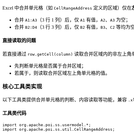
Excel 中合并单元格（如
定义的区域）仅在
CellRangeAddress
合并
（3 行 1 列）后，仅
有值，
、
为空；
A1:A3
A1
A2
A3
合并
（3 行 3 列）后，仅
有值，
、
等均为
B2:D4
B2
B3
C2
直接读取的问题
若直接通过
读取合并区域内的非左上角
row.getCell(column)
先判断单元格是否属于合并区域；
若属于，则读取合并区域左上角单元格的值。
核心工具类实现
以下工具类提供合并单元格的判断、内容读取等功能，兼容
.x
工具类代码
import
import
 org.apache.poi.ss.util.CellRangeAddress;  
