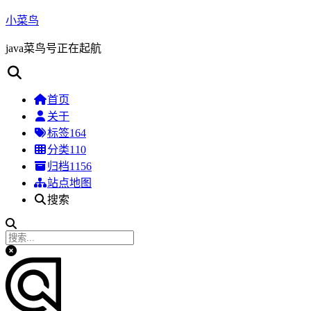
小菜鸟
java菜鸟号正在起航
首页
关于
标签
164
分类
110
归档
1156
站点地图
搜索