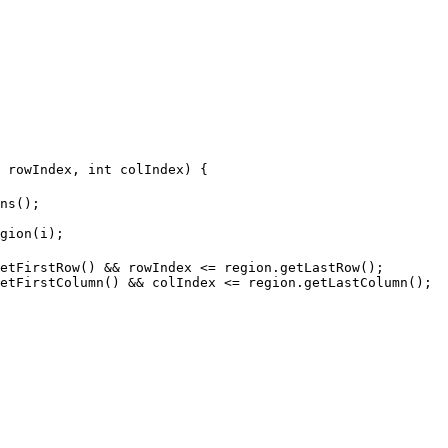
 rowIndex, 
int
 colIndex)
 {  

ns();  

gion(i);  

etFirstRow() && rowIndex <= region.getLastRow();  

etFirstColumn() && colIndex <= region.getLastColumn();  
