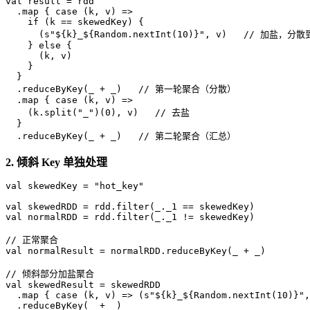
val
 result = rdd

  .map { 
case
 (k, v) =>

if
 (k == skewedKey) {

      (
s"
${k}
_
${Random.nextInt(10)}
"
, v)   
// 加盐，分散到
    } 
else
 {

      (k, v)

    }

  }

  .reduceByKey(_ + _)   
// 第一轮聚合（分散）
  .map { 
case
 (k, v) =>

    (k.split(
"_"
)(
0
), v)   
// 去盐
  }

  .reduceByKey(_ + _)   
// 第二轮聚合（汇总）
2. 倾斜 Key 单独处理
val
 skewedKey = 
"hot_key"
val
val
 normalRDD = rdd.filter(_._1 != skewedKey)

// 正常聚合
val
 normalResult = normalRDD.reduceByKey(_ + _)

// 倾斜部分加盐聚合
val
 skewedResult = skewedRDD

  .map { 
case
 (k, v) => (
s"
${k}
_
${Random.nextInt(10)}
"
,
  .reduceByKey(_ + _)
