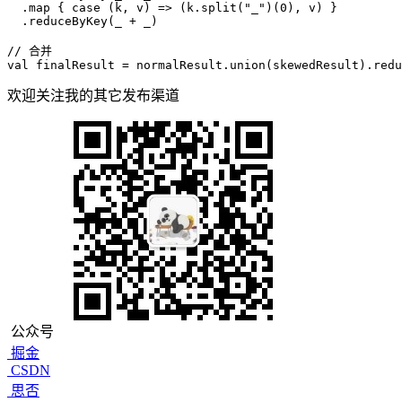
  .map { 
case
 (k, v) => (k.split(
"_"
)(
0
), v) }

  .reduceByKey(_ + _)

// 合并
val
 finalResult = normalResult.union(skewedResult).redu
欢迎关注我的其它发布渠道
公众号
掘金
CSDN
思否