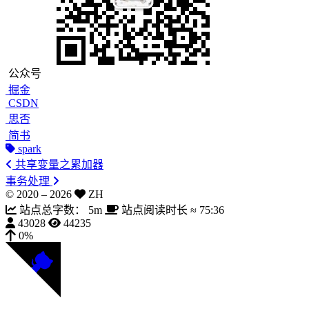
公众号
掘金
CSDN
思否
简书
spark
共享变量之累加器
事务处理
© 2020 –
2026
ZH
站点总字数：
5m
站点阅读时长 ≈
75:36
43028
44235
0%