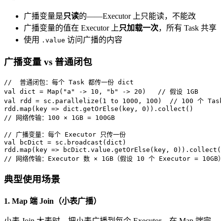
广播变量是
只读
的——Executor 上只能读，不能改
广播变量的值在 Executor 上
只加载一次
，所有 Task 共享
使用
访问广播的内容
.value
广播变量 vs 普通闭包
//  普通闭包：每个 Task 都传一份 dict
val
 dict = 
Map
(
"a"
 -> 
10
, 
"b"
 -> 
20
)   
// 假设 1GB
val
 rdd = sc.parallelize(
1
 to 
1000
, 
100
)  
// 100 个 Tas
rdd.map(key => dict.getOrElse(key, 
0
// 网络传输：100 × 1GB = 100GB
// 广播变量：每个 Executor 只传一份
val
 bcDict = sc.broadcast(dict)

rdd.map(key => bcDict.value.getOrElse(key, 
0
// 网络传输：Executor 数 × 1GB（假设 10 个 Executor = 10GB
典型使用场景
1. Map 端 Join（小表广播）
小表 Join 大表时，把小表广播到每个 Executor，在 Map 端完