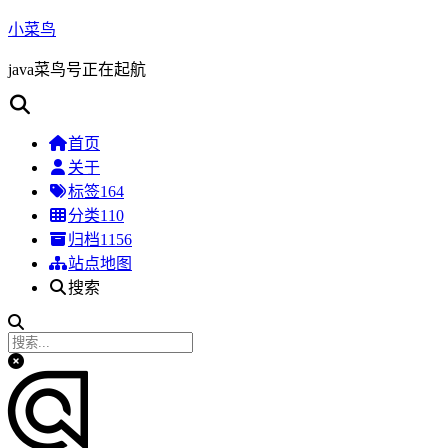
小菜鸟
java菜鸟号正在起航
首页
关于
标签
164
分类
110
归档
1156
站点地图
搜索