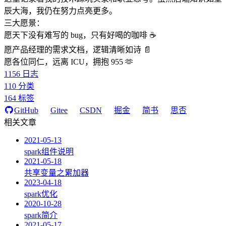
辰大海，我仍在努力点亮更多。
三大愿景：
愿天下没有难写的 bug，只有好喝的咖啡 ☕️
愿产品经理的需求文档，逻辑清晰如诗 📄
愿各位同仁，远离 ICU，拥抱 955 🫶
1156
日志
110
分类
164
标签
GitHub
Gitee
CSDN
掘金
简书
思否
相关文章
2021-05-13
spark组件说明
2021-05-18
共享变量之累加器
2023-04-18
spark优化
2020-10-28
spark简介
2021-05-17