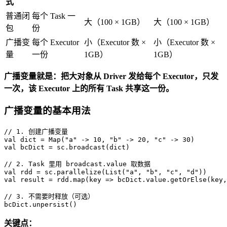
式
普通闭
每个 Task 一
大（100 × 1GB）
大（100 × 1GB）
包
份
广播变
每个 Executor
小（Executor 数 ×
小（Executor 数 ×
量
一份
1GB）
1GB）
广播变量就是：把大对象从 Driver 发给每个 Executor，只发
一次，该 Executor 上的所有 Task 共享这一份。
广播变量的基本用法
// 1. 创建广播变量
val
 dict = 
Map
(
"a"
 -> 
10
, 
"b"
 -> 
20
, 
"c"
 -> 
30
val
 bcDict = sc.broadcast(dict)

// 2. Task 里用 broadcast.value 取数据
val
 rdd = sc.parallelize(
List
(
"a"
, 
"b"
, 
"c"
, 
"d"
val
 result = rdd.map(key => bcDict.value.getOrElse(key,
// 3. 不需要时释放（可选）
bcDict.unpersist()
关键点：