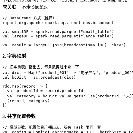
成关联，不走 Shuffle。
// DataFrame 方式（推荐）
import
 org.apache.spark.sql.functions.broadcast

val
 smallDF = spark.read.parquet(
"small_table"
val
 largeDF = spark.read.parquet(
"large_table"
)

val
 result = largeDF.join(broadcast(smallDF), 
"key"
)
2. 字典映射
// 把字典表广播出去，每条数据过来查一下
val
 dict = 
Map
(
"product_001"
 -> 
"电子产品"
, 
"product_002
val
 bcDict = sc.broadcast(dict)

rdd.map(record => {

val
 productId = record.productId

val
 category = bcDict.value.getOrElse(productId, 
"未知
  (record, category)

})
3. 共享配置参数
// 模型参数、配置信息广播出去，所有 Task 用同一套
val
 config = 
Config
(learningRate = 
0.01
, batchSize = 
12