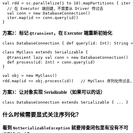
val
 rdd = sc.parallelize(
1
 to 
10
).mapPartitions { iter 
// 在 Executor 端创建，不需要从 Driver 传过去
val
 conn = 
new
DatabaseConnection
()

  iter.map(id => conn.query(id))

}
方案2：标记
，在 Executor 端重新初始化
@transient
class
DatabaseConnection
{ 
def
query
(id: 
Int
): 
String
 =
class
MyClass
extends
Serializable
{

@transient
lazy
val
 conn = 
new
DatabaseConnection
()  
def
process
(id: 
Int
) = conn.query(id)

}

val
 obj = 
new
MyClass
()

rdd.map(id => obj.process(id))   
// MyClass 序列化传过去，
方案3：让对象实现 Serializable（如果可以的话）
class
DatabaseConnection
extends
Serializable
{ ... }
什么时候需要显式关注序列化？
看到
就要排查闭包里有没有不可
NotSerializableException