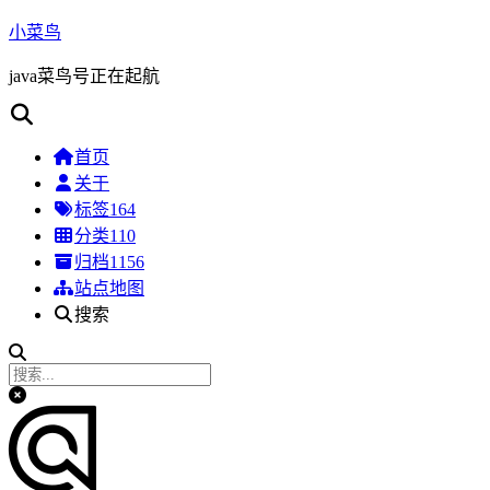
小菜鸟
java菜鸟号正在起航
首页
关于
标签
164
分类
110
归档
1156
站点地图
搜索