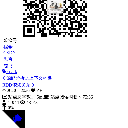
公众号
掘金
CSDN
思否
简书
spark
源码分析之上下文构建
RDD依赖关系
© 2020 –
2026
ZH
站点总字数：
5m
站点阅读时长 ≈
75:36
41944
43143
0%