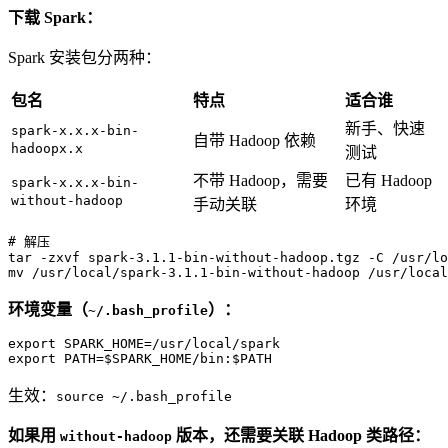
下载 Spark：
Spark 安装包分两种：
包名
特点
适合谁
新手、快速
spark-x.x.x-bin-
自带 Hadoop 依赖
hadoopx.x
测试
不带 Hadoop，需要
已有 Hadoop
spark-x.x.x-bin-
without-hadoop
手动关联
环境
# 
解压
tar -zxvf spark-3.1.1-bin-without-hadoop.tgz -C /usr/lo
mv /usr/local/spark-3.1.1-bin-without-hadoop /usr/local
环境变量（
）：
~/.bash_profile
export SPARK_HOME=/usr/local/spark

export PATH=$SPARK_HOME/bin:$PATH
生效：
source ~/.bash_profile
如果用
版本，还需要关联 Hadoop 类路径：
without-hadoop