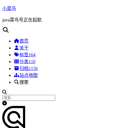
小菜鸟
java菜鸟号正在起航
首页
关于
标签
164
分类
110
归档
1156
站点地图
搜索