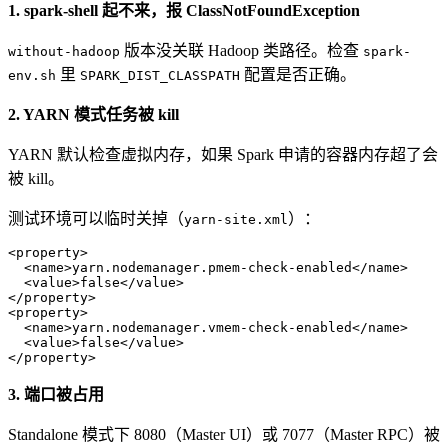
1. spark-shell 起不来，报 ClassNotFoundException
版本没关联 Hadoop 类路径。检查
without-hadoop
spark-
里
配置是否正确。
env.sh
SPARK_DIST_CLASSPATH
2. YARN 模式任务被 kill
YARN 默认检查虚拟内存，如果 Spark 申请的容器内存超了会
被 kill。
测试环境可以临时关掉（
）：
yarn-site.xml
<
property
>
<
name
>
yarn.nodemanager.pmem-check-enabled
</
name
>
<
value
>
false
</
value
>
</
property
>
<
property
>
<
name
>
yarn.nodemanager.vmem-check-enabled
</
name
>
<
value
>
false
</
value
>
</
property
>
3. 端口被占用
Standalone 模式下 8080（Master UI）或 7077（Master RPC）被