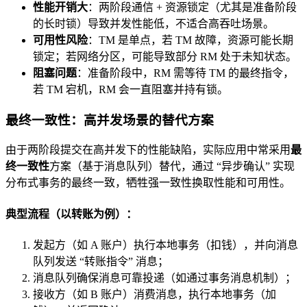
性能开销大
：两阶段通信 + 资源锁定（尤其是准备阶段
的长时锁）导致并发性能低，不适合高吞吐场景。
可用性风险
：TM 是单点，若 TM 故障，资源可能长期
锁定；若网络分区，可能导致部分 RM 处于未知状态。
阻塞问题
：准备阶段中，RM 需等待 TM 的最终指令，
若 TM 宕机，RM 会一直阻塞并持有锁。
最终一致性：高并发场景的替代方案
由于两阶段提交在高并发下的性能缺陷，实际应用中常采用
最
终一致性
方案（基于消息队列）替代，通过 “异步确认” 实现
分布式事务的最终一致，牺牲强一致性换取性能和可用性。
典型流程（以转账为例）：
发起方（如 A 账户）执行本地事务（扣钱），并向消息
队列发送 “转账指令” 消息；
消息队列确保消息可靠投递（如通过事务消息机制）；
接收方（如 B 账户）消费消息，执行本地事务（加