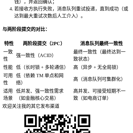
钱），并返回确认；
若接收方执行失败，消息队列重试投递，直到成功（或
达到最大重试次数后人工介入）。
与两阶段提交的对比：
特性
两阶段提交（2PC）
消息队列最终一致性
一致
最终一致性（最终达到一
强一致性（ACID）
性
致状态）
性能
低（长时锁 + 多轮通信）
高（异步 + 无全局锁）
可用
低（依赖 TM 单点和网
高（消息队列可集群化）
性
络）
适用
低并发、强一致性需求
高并发、可接受短期不一
场景
（如金融核心交易）
致（如电商订单）
欢迎关注我的其它发布渠道