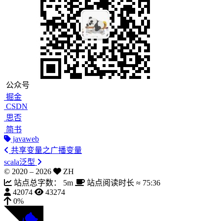
公众号
掘金
CSDN
思否
简书
javaweb
共享变量之广播变量
scala泛型
© 2020 –
2026
ZH
站点总字数：
5m
站点阅读时长 ≈
75:36
42074
43274
0%