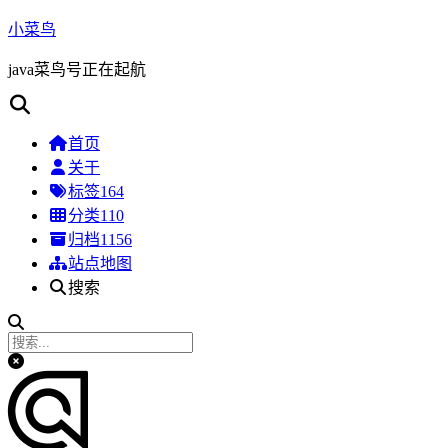
小菜鸟
java菜鸟号正在起航
首页
关于
标签
164
分类
110
归档
1156
站点地图
搜索