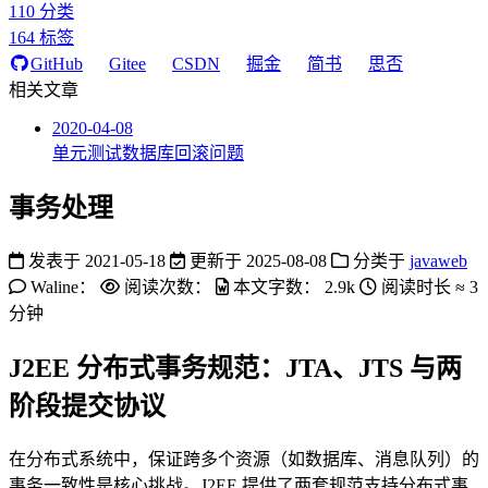
110
分类
164
标签
GitHub
Gitee
CSDN
掘金
简书
思否
相关文章
2020-04-08
单元测试数据库回滚问题
事务处理
发表于
2021-05-18
更新于
2025-08-08
分类于
javaweb
Waline：
阅读次数：
本文字数：
2.9k
阅读时长 ≈
3
分钟
J2EE 分布式事务规范：JTA、JTS 与两
阶段提交协议
在分布式系统中，保证跨多个资源（如数据库、消息队列）的
事务一致性是核心挑战。J2EE 提供了两套规范支持分布式事