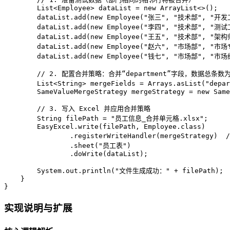
        List<Employee> dataList = 
new
ArrayList
<>();  

        dataList.add(
new
Employee
(
"张三"
, 
"技术部"
, 
"开发
        dataList.add(
new
Employee
(
"李四"
, 
"技术部"
, 
"测试
        dataList.add(
new
Employee
(
"王五"
, 
"技术部"
, 
"架构
        dataList.add(
new
Employee
(
"赵六"
, 
"市场部"
, 
"市场
        dataList.add(
new
Employee
(
"钱七"
, 
"市场部"
, 
"市场
// 2. 配置合并策略：合并“department”字段，数据总条数为
        List<String> mergeFields = Arrays.asList(
"depar
SameValueMergeStrategy
mergeStrategy
=
new
Same
// 3. 写入 Excel 并应用合并策略  
String
filePath
=
"员工信息_合并单元格.xlsx"
;  

        EasyExcel.write(filePath, Employee.class)  

                .registerWriteHandler(mergeStrategy)  
                .sheet(
"员工表"
)  

                .doWrite(dataList);  

        System.out.println(
"文件生成成功："
 + filePath);  
    }  

}
实现说明与扩展