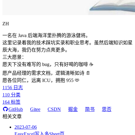
ZH
一名在 Java 后端海洋里扑腾的游泳健将。
这里记录着我的技术踩坑实录和职业思考。虽然后端知识如星
辰大海，我仍在努力点亮更多。
三大愿景：
愿天下没有难写的 bug，只有好喝的咖啡 ☕️
愿产品经理的需求文档，逻辑清晰如诗 📄
愿各位同仁，远离 ICU，拥抱 955 🫶
1156
日志
110
分类
164
标签
GitHub
Gitee
CSDN
掘金
简书
思否
相关文章
2023-07-06
EasyExcel写入多Sheet页