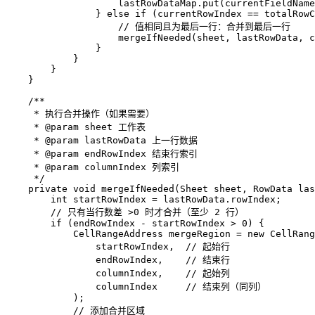
                    lastRowDataMap.put(currentFieldName
                } 
else
if
 (currentRowIndex == totalRowC
// 值相同且为最后一行：合并到最后一行  
                    mergeIfNeeded(sheet, lastRowData, c
                }  

            }  

        }  

    }  

/**  
     * 执行合并操作（如果需要）  
     * 
@param
 sheet 工作表  
     * 
@param
 lastRowData 上一行数据  
     * 
@param
 endRowIndex 结束行索引  
     * 
@param
 columnIndex 列索引  
     */
private
void
mergeIfNeeded
(Sheet sheet, RowData las
int
startRowIndex
=
 lastRowData.rowIndex;  

// 只有当行数差 >0 时才合并（至少 2 行）  
if
 (endRowIndex - startRowIndex > 
0
) {  

CellRangeAddress
mergeRegion
=
new
CellRang
                startRowIndex,  
// 起始行  
                endRowIndex,    
// 结束行  
                columnIndex,    
// 起始列  
                columnIndex     
// 结束列（同列）  
            );  

// 添加合并区域  