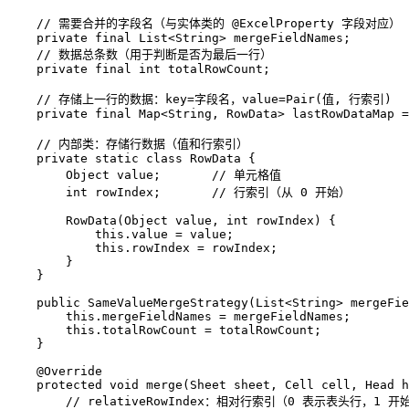
// 需要合并的字段名（与实体类的 @ExcelProperty 字段对应） 
private
final
 List<String> mergeFieldNames;  

// 数据总条数（用于判断是否为最后一行）  
private
final
int
 totalRowCount;  

// 存储上一行的数据：key=字段名，value=Pair(值, 行索引)  
private
final
 Map<String, RowData> lastRowDataMap =
// 内部类：存储行数据（值和行索引）  
private
static
class
RowData
 {  

        Object value;       
// 单元格值  
int
 rowIndex;       
// 行索引（从 0 开始）  
        RowData(Object value, 
int
 rowIndex) {  

this
.value = value;  

this
.rowIndex = rowIndex;  

        }  

    }  

public
SameValueMergeStrategy
(List<String> mergeFie
this
.mergeFieldNames = mergeFieldNames;  

this
.totalRowCount = totalRowCount;  

    }  

@Override
protected
void
merge
(Sheet sheet, Cell cell, Head h
// relativeRowIndex：相对行索引（0 表示表头行，1 