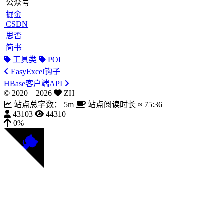
公众号
掘金
CSDN
思否
简书
工具类
POI
EasyExcel钩子
HBase客户端API
© 2020 –
2026
ZH
站点总字数：
5m
站点阅读时长 ≈
75:36
43103
44310
0%