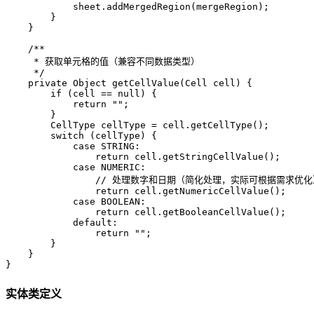
            sheet.addMergedRegion(mergeRegion);  

        }  

    }  

/**  
     * 获取单元格的值（兼容不同数据类型）  
     */
private
 Object 
getCellValue
(Cell cell)
 {  

if
 (cell == 
null
) {  

return
""
;  

        }  

CellType
cellType
=
 cell.getCellType();  

switch
 (cellType) {  

case
 STRING:  

return
 cell.getStringCellValue();  

case
 NUMERIC:  

// 处理数字和日期（简化处理，实际可根据需求优化
return
 cell.getNumericCellValue();  

case
 BOOLEAN:  

return
 cell.getBooleanCellValue();  

default
:  

return
""
;  

        }  

    }  

}
实体类定义