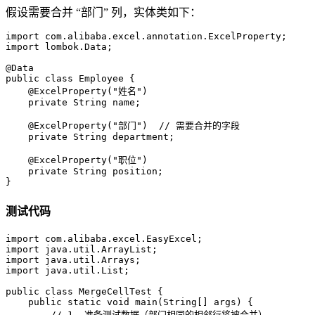
假设需要合并 “部门” 列，实体类如下：
import
import
 lombok.Data;  

@Data
public
class
Employee
 {  

@ExcelProperty("姓名")
private
 String name;  

@ExcelProperty("部门")
// 需要合并的字段  
private
 String department;  

@ExcelProperty("职位")
private
 String position;  

}
测试代码
import
import
import
import
 java.util.List;  

public
class
MergeCellTest
 {  

public
static
void
main
(String[] args)
 {  

// 1. 准备测试数据（部门相同的相邻行将被合并）  