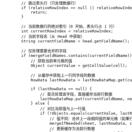
// 跳过表头行（只处理数据行）  
if
 (relativeRowIndex == 
null
 || relativeRowInde
return
;  

        }  

// 当前数据行的绝对索引（0 开始，表头行占 1 行）  
int
currentRowIndex
=
 relativeRowIndex;  

// 当前字段名（从 Head 中获取）  
String
currentFieldName
=
 head.getFieldName(); 
// 仅处理需要合并的字段  
if
 (mergeFieldNames.contains(currentFieldName))
// 获取当前单元格的值  
Object
currentValue
=
 getCellValue(cell);  

// 从缓存中获取上一行同字段的数据  
RowData
lastRowData
=
 lastRowDataMap.get(cu
if
 (lastRowData == 
null
) {  

// 首次处理该字段，直接缓存当前行数据  
                lastRowDataMap.put(currentFieldName, 
ne
            } 
else
 {  

// 对比当前值与上一行值  
if
 (!Objects.equals(currentValue, lastR
// 值不同：合并上一段相同值的单元格（如果行数
                    mergeIfNeeded(sheet, lastRowData, c
// 更新缓存为当前行数据  