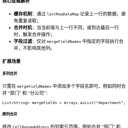
核心逻辑解析
缓存机制
：通过
记录上一行的数据，避
lastRowDataMap
免重复读取；
合并时机
：当当前值与上一行不同，或到达最后一行
时，触发合并操作；
字段过滤
：仅对
中指定的字段执行合
mergeFieldNames
并，不影响其他列。
扩展场景
多列合并
只需在
中添加多个字段名即可，例如同时合
mergeFieldNames
并 “部门” 和 “分公司”：
List<String> mergeFields = Arrays.asList(
"department"
, 
跨列合并
修改
的列索引范围，例如合并 “部门” 和
CellRangeAddress