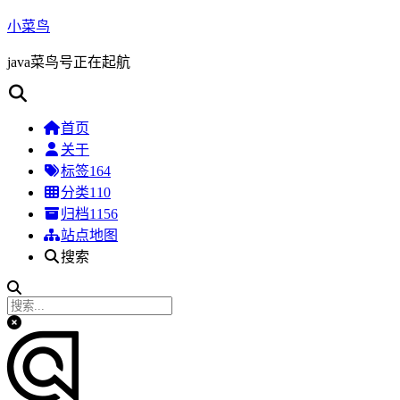
小菜鸟
java菜鸟号正在起航
首页
关于
标签
164
分类
110
归档
1156
站点地图
搜索