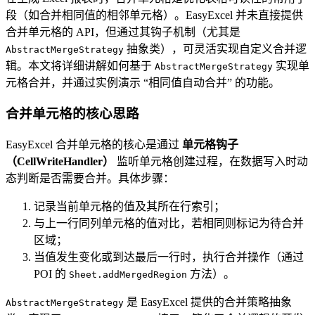
段（如合并相同值的相邻单元格）。EasyExcel 并未直接提供
合并单元格的 API，但通过其钩子机制（尤其是
抽象类），可灵活实现自定义合并逻
AbstractMergeStrategy
辑。本文将详细讲解如何基于
实现单
AbstractMergeStrategy
元格合并，并通过实例演示 “相同值自动合并” 的功能。
合并单元格的核心思路
EasyExcel 合并单元格的核心是通过
单元格钩子
（CellWriteHandler）
监听单元格创建过程，在数据写入时动
态判断是否需要合并。具体步骤：
记录当前单元格的值及其所在行索引；
与上一行同列单元格的值对比，若相同则标记为待合并
区域；
当值发生变化或到达最后一行时，执行合并操作（通过
POI 的
方法）。
Sheet.addMergedRegion
是 EasyExcel 提供的合并策略抽象
AbstractMergeStrategy