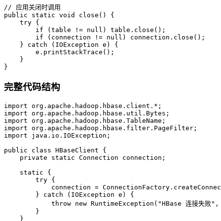
// 应用关闭时调用
public
static
void
close
()
 {

try
 {

if
 (table != 
null
) table.close();

if
 (connection != 
null
) connection.close();

    } 
catch
 (IOException e) {

        e.printStackTrace();

    }

}
完整代码结构
import
import
import
import
import
 java.io.IOException;

public
class
HBaseClient
 {

private
static
 Connection connection;

static
 {

try
 {

            connection = ConnectionFactory.createConnec
        } 
catch
 (IOException e) {

throw
new
RuntimeException
(
"HBase 连接失败"
,
        }

    }
