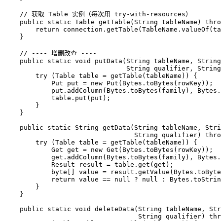
// 获取 Table 实例（每次用 try-with-resources）
public
static
 Table 
getTable
(String tableName)
thro
return
 connection.getTable(TableName.valueOf(ta
    }

// ---- 增删改查 ----
public
static
void
putData
(String tableName, String
                               String qualifier, String
try
 (
Table
table
=
 getTable(tableName)) {

Put
put
=
new
Put
(Bytes.toBytes(rowKey));

            put.addColumn(Bytes.toBytes(family), Bytes.
            table.put(put);

        }

    }

public
static
 String 
getData
(String tableName, Stri
                                 String qualifier)
thro
try
 (
Table
table
=
 getTable(tableName)) {

Get
get
=
new
Get
(Bytes.toBytes(rowKey));

            get.addColumn(Bytes.toBytes(family), Bytes.
Result
result
=
 table.get(get);

byte
[] value = result.getValue(Bytes.toByte
return
 value == 
null
 ? 
null
 : Bytes.toStrin
        }

    }

public
static
void
deleteData
(String tableName, Str
                                  String qualifier)
thr