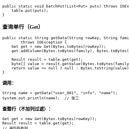
public
static
void
batchPut
(List<Put> puts)
throws
 IOEx
    table.put(puts);

}
查询单行（Get）
public
static
 String 
getData
(String rowKey, String fami
throws
 IOException {

Get
get
=
new
Get
(Bytes.toBytes(rowKey));

    get.addColumn(Bytes.toBytes(family), Bytes.toBytes(
Result
result
=
 table.get(get);

byte
[] value = result.getValue(Bytes.toBytes(family
return
 value == 
null
 ? 
null
 : Bytes.toString(value)
}
调用：
String
name
=
 getData(
"user_001"
, 
"info"
, 
"name"
);

System.out.println(name);  
// 张三
查整行（不加列过滤）：
Get
get
=
new
Get
Result
result
=
// 遍历所有列