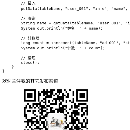
// 插入
        putData(tableName, 
"user_001"
, 
"info"
, 
"name"
, 
// 查询
String
name
=
 getData(tableName, 
"user_001"
, 
"i
        System.out.println(
"姓名: "
 + name);

// 计数器
long
count
=
 increment(tableName, 
"ad_001"
, 
"st
        System.out.println(
"计数: "
 + count);

// 清理
        close();

    }

}
欢迎关注我的其它发布渠道