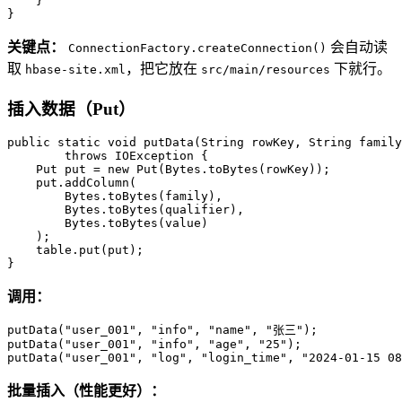
    }

}
关键点：
会自动读
ConnectionFactory.createConnection()
取
，把它放在
下就行。
hbase-site.xml
src/main/resources
插入数据（Put）
public
static
void
putData
(String rowKey, String family
throws
 IOException {

Put
put
=
new
Put
(Bytes.toBytes(rowKey));

    put.addColumn(

        Bytes.toBytes(family),

        Bytes.toBytes(qualifier),

        Bytes.toBytes(value)

    );

    table.put(put);

}
调用：
putData(
"user_001"
, 
"info"
, 
"name"
, 
"张三"
);

putData(
"user_001"
, 
"info"
, 
"age"
, 
"25"
);

putData(
"user_001"
, 
"log"
, 
"login_time"
, 
"2024-01-15 08
批量插入（性能更好）：