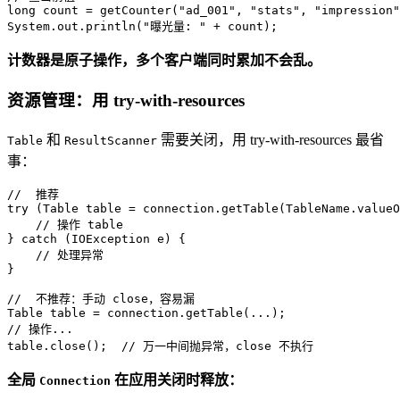
long
count
=
 getCounter(
"ad_001"
, 
"stats"
, 
"impression"
System.out.println(
"曝光量: "
 + count);
计数器是原子操作，多个客户端同时累加不会乱。
资源管理：用 try-with-resources
和
需要关闭，用 try-with-resources 最省
Table
ResultScanner
事：
//  推荐
try
 (
Table
table
=
 connection.getTable(TableName.valueO
// 操作 table
} 
catch
 (IOException e) {

// 处理异常
}

//  不推荐：手动 close，容易漏
Table
table
=
// 操作...
table.close();  
// 万一中间抛异常，close 不执行
全局
在应用关闭时释放：
Connection