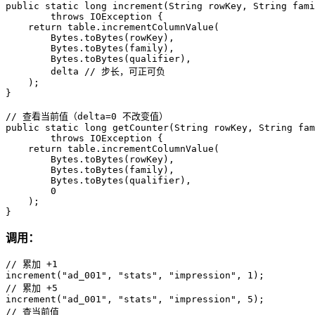
public
static
long
increment
(String rowKey, String fam
throws
 IOException {

return
 table.incrementColumnValue(

        Bytes.toBytes(rowKey),

        Bytes.toBytes(family),

        Bytes.toBytes(qualifier),

        delta 
// 步长，可正可负
    );

}

// 查看当前值（delta=0 不改变值）
public
static
long
getCounter
(String rowKey, String fam
throws
 IOException {

return
 table.incrementColumnValue(

        Bytes.toBytes(rowKey),

        Bytes.toBytes(family),

        Bytes.toBytes(qualifier),

0
    );

}
调用：
// 累加 +1
increment(
"ad_001"
, 
"stats"
, 
"impression"
, 
1
// 累加 +5
increment(
"ad_001"
, 
"stats"
, 
"impression"
, 
5
// 查当前值