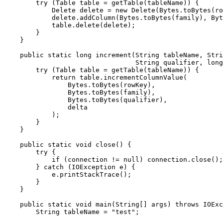
try
 (
Table
table
=
 getTable(tableName)) {

Delete
delete
=
new
Delete
(Bytes.toBytes(ro
            delete.addColumn(Bytes.toBytes(family), Byt
            table.delete(delete);

        }

    }

public
static
long
increment
(String tableName, Stri
                                 String qualifier, 
long
try
 (
Table
table
=
 getTable(tableName)) {

return
 table.incrementColumnValue(

                Bytes.toBytes(rowKey),

                Bytes.toBytes(family),

                Bytes.toBytes(qualifier),

                delta

            );

        }

    }

public
static
void
close
()
 {

try
 {

if
 (connection != 
null
) connection.close();

        } 
catch
 (IOException e) {

            e.printStackTrace();

        }

    }

public
static
void
main
(String[] args)
throws
 IOExc
String
tableName
=
"test"
;
