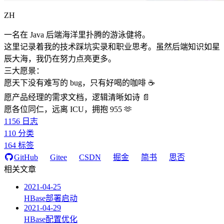
ZH
一名在 Java 后端海洋里扑腾的游泳健将。
这里记录着我的技术踩坑实录和职业思考。虽然后端知识如星
辰大海，我仍在努力点亮更多。
三大愿景：
愿天下没有难写的 bug，只有好喝的咖啡 ☕️
愿产品经理的需求文档，逻辑清晰如诗 📄
愿各位同仁，远离 ICU，拥抱 955 🫶
1156
日志
110
分类
164
标签
GitHub
Gitee
CSDN
掘金
简书
思否
相关文章
2021-04-25
HBase部署启动
2021-04-29
HBase配置优化