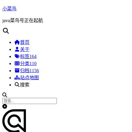
小菜鸟
java菜鸟号正在起航
首页
关于
标签
164
分类
110
归档
1156
站点地图
搜索