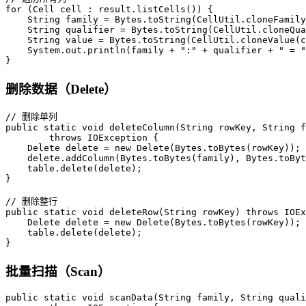
for
 (Cell cell : result.listCells()) {

String
family
=
 Bytes.toString(CellUtil.cloneFamily
String
qualifier
=
 Bytes.toString(CellUtil.cloneQua
String
value
=
 Bytes.toString(CellUtil.cloneValue(c
    System.out.println(family + 
":"
 + qualifier + 
" = "
}
删除数据（Delete）
// 删除单列
public
static
void
deleteColumn
(String rowKey, String f
throws
 IOException {

Delete
delete
=
new
Delete
(Bytes.toBytes(rowKey));

    delete.addColumn(Bytes.toBytes(family), Bytes.toByt
    table.delete(delete);

}

// 删除整行
public
static
void
deleteRow
(String rowKey)
throws
 IOEx
Delete
delete
=
new
Delete
(Bytes.toBytes(rowKey));

    table.delete(delete);

}
批量扫描（Scan）
public
static
void
scanData
(String family, String quali