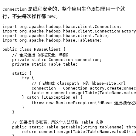
是线程安全的，整个应用生命周期里用一个就
Connection
行，不要每次操作都 new。
import
import
import
import
 org.apache.hadoop.hbase.TableName;

public
class
HBaseClient
 {

// 全局连接（线程安全，单例）
private
static
 Connection connection;

private
static
 Table table;

static
 {

try
 {

// 自动加载 classpath 下的 hbase-site.xml
            connection = ConnectionFactory.createConnec
            table = connection.getTable(TableName.value
        } 
catch
 (IOException e) {

throw
new
RuntimeException
(
"HBase 连接初始化
        }

    }

// 如果操作多张表，用这个方法获取 Table 实例
public
static
 Table 
getTable
(String tableName)
thro
return
 connection.getTable(TableName.valueOf(ta