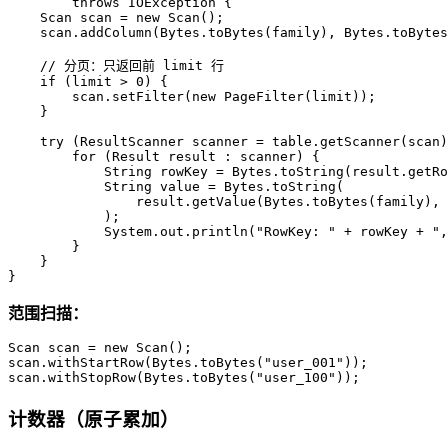
throws
 IOException {

Scan
scan
=
new
Scan
();

    scan.addColumn(Bytes.toBytes(family), Bytes.toBytes
// 分页：只返回前 limit 行
if
 (limit > 
0
) {

        scan.setFilter(
new
PageFilter
(limit));

    }

try
 (
ResultScanner
scanner
=
 table.getScanner(scan)
for
 (Result result : scanner) {

String
rowKey
=
 Bytes.toString(result.getRo
String
value
=
 Bytes.toString(

                result.getValue(Bytes.toBytes(family), 
            );

            System.out.println(
"RowKey: "
 + rowKey + 
",
        }

    }

}
范围扫描：
Scan
scan
=
new
Scan
();

scan.withStartRow(Bytes.toBytes(
"user_001"
));

scan.withStopRow(Bytes.toBytes(
"user_100"
));
计数器（原子累加）