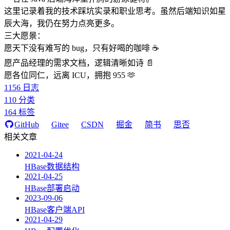
这里记录着我的技术踩坑实录和职业思考。虽然后端知识如星
辰大海，我仍在努力点亮更多。
三大愿景：
愿天下没有难写的 bug，只有好喝的咖啡 ☕️
愿产品经理的需求文档，逻辑清晰如诗 📄
愿各位同仁，远离 ICU，拥抱 955 🫶
1156
日志
110
分类
164
标签
GitHub
Gitee
CSDN
掘金
简书
思否
相关文章
2021-04-24
HBase数据结构
2021-04-25
HBase部署启动
2023-09-06
HBase客户端API
2021-04-29