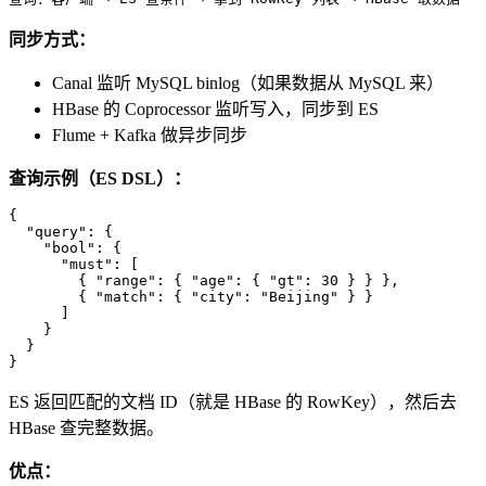
同步方式：
Canal 监听 MySQL binlog（如果数据从 MySQL 来）
HBase 的 Coprocessor 监听写入，同步到 ES
Flume + Kafka 做异步同步
查询示例（ES DSL）：
{
"query"
:
{
"bool"
:
{
"must"
:
[
{
"range"
:
{
"age"
:
{
"gt"
:
30
}
}
}
,
{
"match"
:
{
"city"
:
"Beijing"
}
}
]
}
}
}
ES 返回匹配的文档 ID（就是 HBase 的 RowKey），然后去
HBase 查完整数据。
优点：