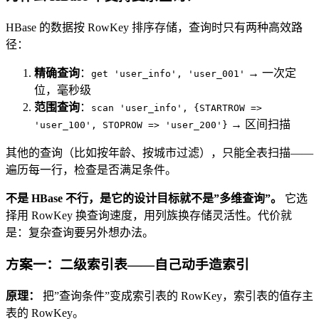
HBase 的数据按 RowKey 排序存储，查询时只有两种高效路
径：
精确查询
：
→ 一次定
get 'user_info', 'user_001'
位，毫秒级
范围查询
：
scan 'user_info', {STARTROW =>
→ 区间扫描
'user_100', STOPROW => 'user_200'}
其他的查询（比如按年龄、按城市过滤），只能全表扫描——
遍历每一行，检查是否满足条件。
不是 HBase 不行，是它的设计目标就不是”多维查询”。
它选
择用 RowKey 换查询速度，用列族换存储灵活性。代价就
是：复杂查询要另外想办法。
方案一：二级索引表——自己动手造索引
原理：
把”查询条件”变成索引表的 RowKey，索引表的值存主
表的 RowKey。