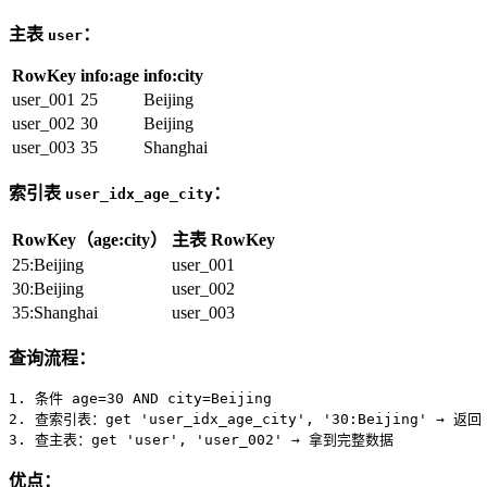
主表
：
user
RowKey
info:age
info:city
user_001
25
Beijing
user_002
30
Beijing
user_003
35
Shanghai
索引表
：
user_idx_age_city
RowKey（age:city）
主表 RowKey
25:Beijing
user_001
30:Beijing
user_002
35:Shanghai
user_003
查询流程：
1. 条件 
age
=30 
AND
city
=Beijing

2. 查索引表：
get
'user_idx_age_city'
, 
'30:Beijing'
 → 返回 
3. 查主表：
get
'user'
, 
'user_002'
 → 拿到完整数据
优点：