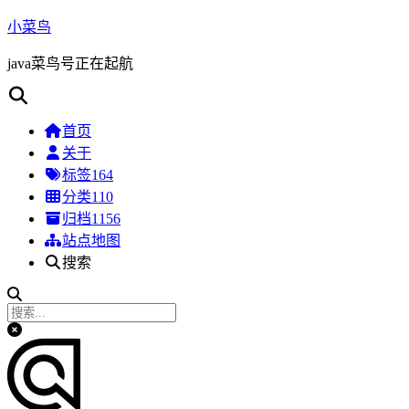
小菜鸟
java菜鸟号正在起航
首页
关于
标签
164
分类
110
归档
1156
站点地图
搜索