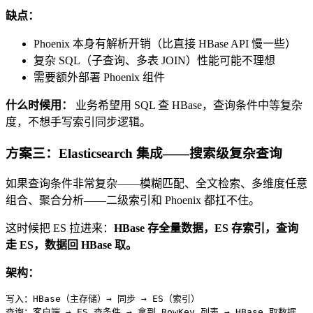
缺点：
Phoenix 本身有解析开销（比直接 HBase API 慢一些）
复杂 SQL（子查询、多表 JOIN）性能可能不理想
需要额外部署 Phoenix 组件
什么时候用：
业务希望用 SQL 查 HBase，查询条件中等复杂
度，不想手写索引同步逻辑。
方案三：Elasticsearch 集成——搜索级复杂查询
如果查询条件非常复杂——模糊匹配、全文检索、多维度任意
组合、聚合分析——二级索引和 Phoenix 都扛不住。
这时候把 ES 拉进来：
HBase 存全量数据，ES 存索引，查询
走 ES，数据回 HBase 取。
架构：
写入：HBase（主存储）→ 同步 → 
ES
（索引）

查询：客户端 → 
ES
 查条件 → 拿到 RowKey 列表 → HBase 取数据