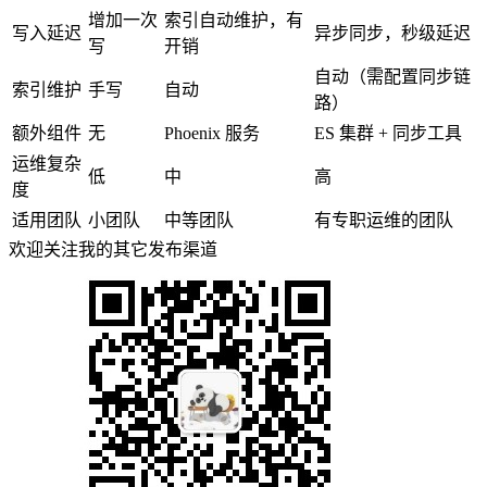
增加一次
索引自动维护，有
写入延迟
异步同步，秒级延迟
写
开销
自动（需配置同步链
索引维护
手写
自动
路）
额外组件
无
Phoenix 服务
ES 集群 + 同步工具
运维复杂
低
中
高
度
适用团队
小团队
中等团队
有专职运维的团队
欢迎关注我的其它发布渠道