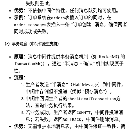
失败则重试。
优势
：不依赖中间件特性，任何消息队列均可使用。
示例
：订单系统在
表插入订单的同时，在
orders
表插入一条 “订单创建” 消息，确保两者
order_messages
同时成功或失败。
（2）事务消息（中间件原生支持）
原理
：消息中间件提供事务消息机制（如 RocketMQ 的
TransactionMQ），通过 “半消息 + 确认” 机制实现原子
性。
流程
：
生产者发送 “半消息”（Half Message）到中间件，
中间件存储但不投递（类似 “预存消息”）。
中间件回调生产者的
方
checkLocalTransaction
法，查询业务执行结果。
若业务成功，生产者返回
，中间件投递消
COMMIT
息；若失败，返回
，中间件删除消息。
ROLLBACK
优势
：无需维护本地消息表，由中间件保证一致性，简