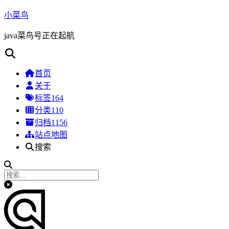
小菜鸟
java菜鸟号正在起航
首页
关于
标签
164
分类
110
归档
1156
站点地图
搜索