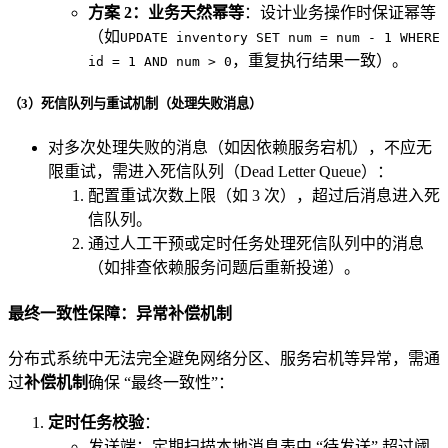
方案 2：业务天然幂等
：设计业务操作时保证幂等
（如
UPDATE inventory SET num = num - 1 WHERE
，重复执行结果一致）。
id = 1 AND num > 0
（3）死信队列与重试机制（处理失败消息）
对多次处理失败的消息（如因依赖服务宕机），不应无
限重试，需进入死信队列（Dead Letter Queue）：
配置重试次数上限（如 3 次），超过后消息进入死
信队列。
通过人工干预或定时任务处理死信队列中的消息
（如排查依赖服务问题后重新投递）。
最终一致性保障：异常补偿机制
分布式系统中无法完全避免网络分区、服务宕机等异常，需通
过
补偿机制
确保 “最终一致性”：
定时任务校验
：
发送端：定期扫描本地消息表中 “待发送” 超过阈