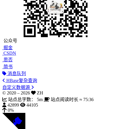
公众号
掘金
CSDN
思否
简书
消息队列
HBase复杂查询
自定义数据源
© 2020 –
2026
ZH
站点总字数：
5m
站点阅读时长 ≈
75:36
42899
44105
0%