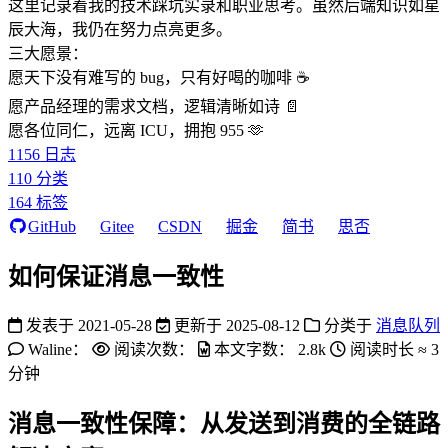
这里记录着我的技术踩坑实录和职业思考。虽然后端知识如星
辰大海，我仍在努力点亮更多。
三大愿景：
愿天下没有难写的 bug，只有好喝的咖啡 ☕️
愿产品经理的需求文档，逻辑清晰如诗 📄
愿各位同仁，远离 ICU，拥抱 955 🫶
1156
日志
110
分类
164
标签
GitHub
Gitee
CSDN
掘金
简书
思否
如何保证消息一致性
发表于
2021-05-28
更新于
2025-08-12
分类于
消息队列
Waline：
阅读次数：
本文字数：
2.8k
阅读时长 ≈
3
分钟
消息一致性保障：从发送到消费的全链路