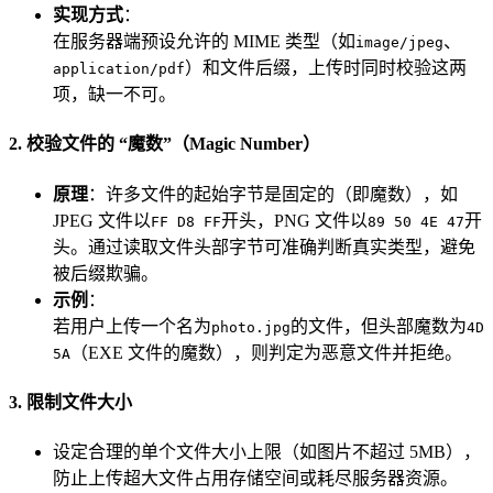
实现方式
：
在服务器端预设允许的 MIME 类型（如
、
image/jpeg
）和文件后缀，上传时同时校验这两
application/pdf
项，缺一不可。
2. 校验文件的 “魔数”（Magic Number）
原理
：许多文件的起始字节是固定的（即魔数），如
JPEG 文件以
开头，PNG 文件以
开
FF D8 FF
89 50 4E 47
头。通过读取文件头部字节可准确判断真实类型，避免
被后缀欺骗。
示例
：
若用户上传一个名为
的文件，但头部魔数为
photo.jpg
4D
（EXE 文件的魔数），则判定为恶意文件并拒绝。
5A
3. 限制文件大小
设定合理的单个文件大小上限（如图片不超过 5MB），
防止上传超大文件占用存储空间或耗尽服务器资源。