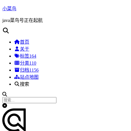
小菜鸟
java菜鸟号正在起航
首页
关于
标签
164
分类
110
归档
1156
站点地图
搜索