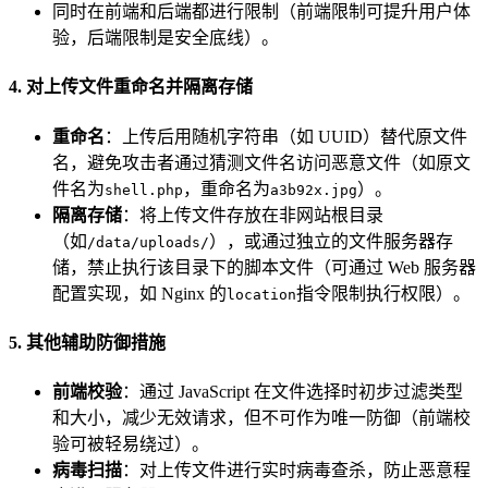
同时在前端和后端都进行限制（前端限制可提升用户体
验，后端限制是安全底线）。
4. 对上传文件重命名并隔离存储
重命名
：上传后用随机字符串（如 UUID）替代原文件
名，避免攻击者通过猜测文件名访问恶意文件（如原文
件名为
，重命名为
）。
shell.php
a3b92x.jpg
隔离存储
：将上传文件存放在非网站根目录
（如
），或通过独立的文件服务器存
/data/uploads/
储，禁止执行该目录下的脚本文件（可通过 Web 服务器
配置实现，如 Nginx 的
指令限制执行权限）。
location
5. 其他辅助防御措施
前端校验
：通过 JavaScript 在文件选择时初步过滤类型
和大小，减少无效请求，但不可作为唯一防御（前端校
验可被轻易绕过）。
病毒扫描
：对上传文件进行实时病毒查杀，防止恶意程