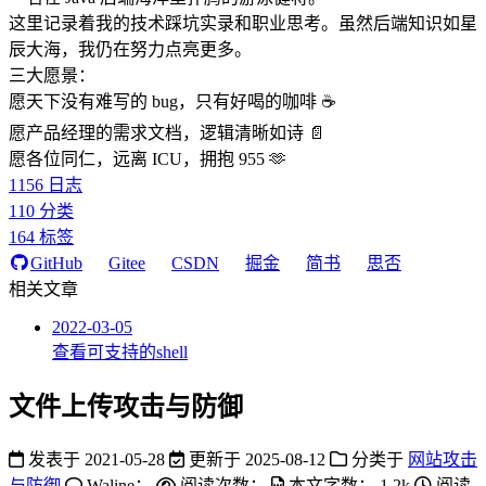
这里记录着我的技术踩坑实录和职业思考。虽然后端知识如星
辰大海，我仍在努力点亮更多。
三大愿景：
愿天下没有难写的 bug，只有好喝的咖啡 ☕️
愿产品经理的需求文档，逻辑清晰如诗 📄
愿各位同仁，远离 ICU，拥抱 955 🫶
1156
日志
110
分类
164
标签
GitHub
Gitee
CSDN
掘金
简书
思否
相关文章
2022-03-05
查看可支持的shell
文件上传攻击与防御
发表于
2021-05-28
更新于
2025-08-12
分类于
网站攻击
与防御
Waline：
阅读次数：
本文字数：
1.2k
阅读