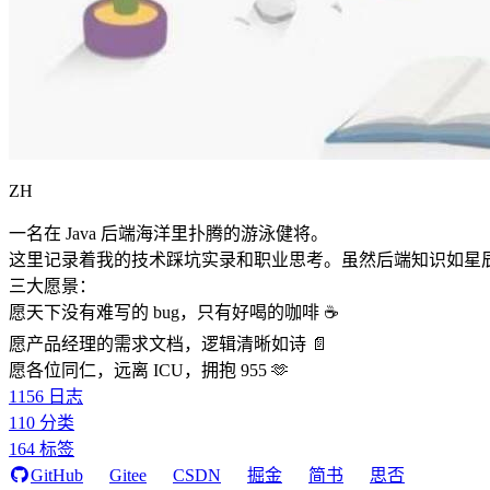
ZH
一名在 Java 后端海洋里扑腾的游泳健将。
这里记录着我的技术踩坑实录和职业思考。虽然后端知识如星
三大愿景：
愿天下没有难写的 bug，只有好喝的咖啡 ☕️
愿产品经理的需求文档，逻辑清晰如诗 📄
愿各位同仁，远离 ICU，拥抱 955 🫶
1156
日志
110
分类
164
标签
GitHub
Gitee
CSDN
掘金
简书
思否