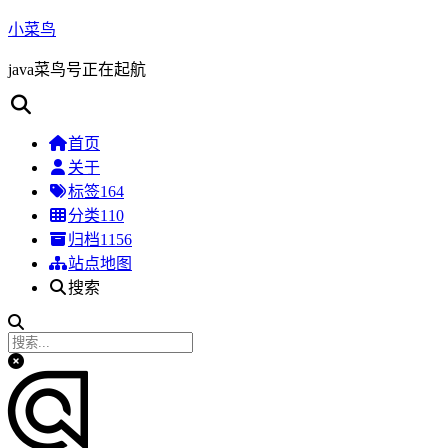
小菜鸟
java菜鸟号正在起航
首页
关于
标签
164
分类
110
归档
1156
站点地图
搜索