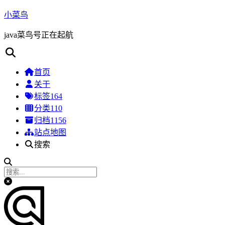
小菜鸟
java菜鸟号正在起航
首页
关于
标签
164
分类
110
归档
1156
站点地图
搜索