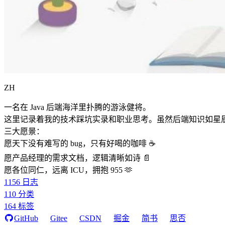
ZH
一名在 Java 后端海洋里扑腾的游泳健将。
这里记录着我的技术踩坑实录和职业思考。虽然后端知识如星
三大愿景：
愿天下没有难写的 bug，只有好喝的咖啡 ☕️
愿产品经理的需求文档，逻辑清晰如诗 📄
愿各位同仁，远离 ICU，拥抱 955 🫶
1156
日志
110
分类
164
标签
GitHub
Gitee
CSDN
掘金
简书
思否