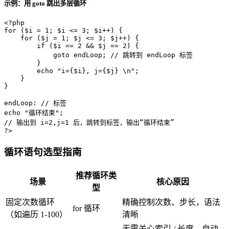
示例：用 goto 跳出多层循环
<?php
for
 (
$i
 = 
1
; 
$i
 <= 
3
; 
$i
++) {

for
 (
$j
 = 
1
; 
$j
 <= 
3
; 
$j
++) {

if
 (
$i
 == 
2
 && 
$j
 == 
2
) {

goto
 endLoop; 
// 跳转到 endLoop 标签
        }

echo
"i=
{$i}
, j=
{$j}
 \n"
;

    }

}

endLoop: 
// 标签
echo
"循环结束"
// 输出到 i=2,j=1 后，跳转到标签，输出“循环结束”
?>
循环语句选型指南
推荐循环类
场景
核心原因
型
固定次数循环
精确控制次数、步长，语法
for 循环
（如遍历 1-100）
清晰
无需关心索引 / 长度，自动