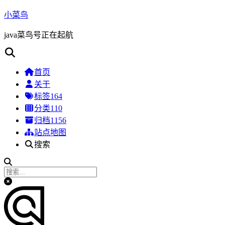
小菜鸟
java菜鸟号正在起航
首页
关于
标签
164
分类
110
归档
1156
站点地图
搜索