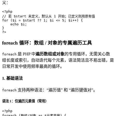
义：
<?php
// 若 $start 未定义，默认从 1 开始；已定义则用原有值
for
 (
$i
 = 
$start
 ?? 
1
; 
$i
 <= 
5
; 
$i
++) {

echo
$i
;

?>
foreach 循环：数组 / 对象的专属遍历工具
是 PHP 中
遍历数组或对象
的专用循环，无需关心数
foreach
组长度或索引，自动迭代每个元素，语法简洁且不易出错，是
日常开发中使用频率最高的循环。
1. 基础语法
支持两种语法：“遍历值” 和 “遍历键值对”。
foreach
语法 1：仅遍历元素值（常用）
<?php
foreach
 (数组/对象 
as
 $元素变量) {
