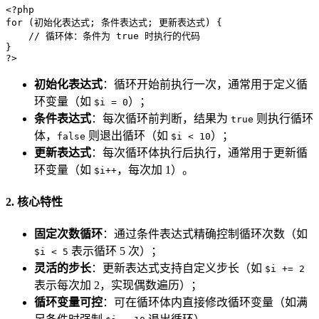
<?php
for
 (初始化表达式; 条件表达式; 更新表达式) {

// 循环体：条件为 true 时执行的代码
?>
初始化表达式
：循环开始前执行一次，通常用于定义循
环变量（如
）；
$i = 0
条件表达式
：每次循环前判断，结果为
则执行循环
true
体，
则退出循环（如
）；
false
$i < 10
更新表达式
：每次循环体执行后执行，通常用于更新循
环变量（如
，每次加 1）。
$i++
2. 核心特性
固定次数循环
：通过条件表达式精确控制循环次数（如
表示循环 5 次）；
$i < 5
灵活的步长
：更新表达式支持自定义步长（如
$i += 2
表示每次加 2，实现偶数遍历）；
循环变量可控
：可在循环体内直接修改循环变量（如满