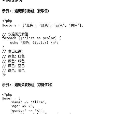
示例 1：遍历索引数组（仅取值）
<?php
$colors
 = [
'红色'
, 
'绿色'
, 
'蓝色'
, 
'黄色'
];

// 仅遍历元素值
foreach
 (
$colors
as
$color
) {

echo
"颜色：
{$color}
 \n"
;

// 输出结果：
// 颜色：红色
// 颜色：绿色
// 颜色：蓝色
// 颜色：黄色
?>
示例 2：遍历关联数组（取键值对）
<?php
$user
 = [

'name'
 => 
'Alice'
,

'age'
 => 
25
,

'gender'
 => 
'女'
,
