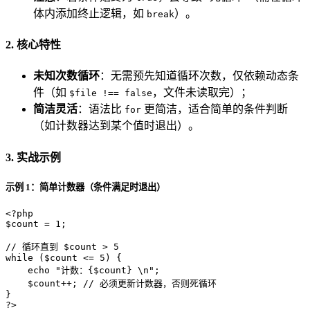
体内添加终止逻辑，如
）。
break
2. 核心特性
未知次数循环
：无需预先知道循环次数，仅依赖动态条
件（如
，文件未读取完）；
$file !== false
简洁灵活
：语法比
更简洁，适合简单的条件判断
for
（如计数器达到某个值时退出）。
3. 实战示例
示例 1：简单计数器（条件满足时退出）
<?php
$count
 = 
1
;

// 循环直到 $count > 5
while
 (
$count
 <= 
5
) {

echo
"计数：
{$count}
 \n"
;

$count
++; 
// 必须更新计数器，否则死循环
?>