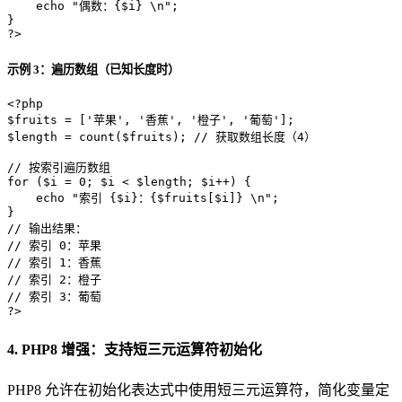
echo
"偶数：
{$i}
 \n"
;

?>
示例 3：遍历数组（已知长度时）
<?php
$fruits
 = [
'苹果'
, 
'香蕉'
, 
'橙子'
, 
'葡萄'
$length
 = 
count
(
$fruits
); 
// 获取数组长度（4）
// 按索引遍历数组
for
 (
$i
 = 
0
; 
$i
 < 
$length
; 
$i
++) {

echo
"索引 
{$i}
：
{$fruits[$i]}
 \n"
;

// 输出结果：
// 索引 0：苹果
// 索引 1：香蕉
// 索引 2：橙子
// 索引 3：葡萄
?>
4. PHP8 增强：支持短三元运算符初始化
PHP8 允许在初始化表达式中使用短三元运算符，简化变量定