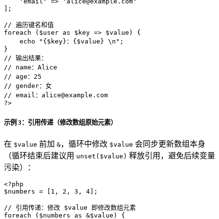
'email'
 => 
'alice@example.com'
];

// 遍历键名和值
foreach
 (
$user
as
$key
 => 
$value
) {

echo
"
{$key}
：
{$value}
 \n"
;

// 输出结果：
// name：Alice
// age：25
// gender：女
// email：alice@example.com
?>
示例 3：引用传递（修改数组原始元素）
在
前加
，循环中修改
会同步更新数组本身
$value
&
$value
（循环结束后建议用
释放引用，避免后续变量
unset($value)
污染）：
<?php
$numbers
 = [
1
, 
2
, 
3
, 
4
];

// 引用传递：修改 $value 即修改数组元素
foreach
 (
$numbers
as
 &
$value
) {
