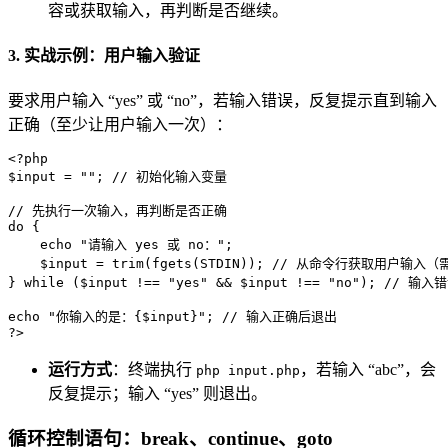
容或获取输入，再判断是否继续。
3. 实战示例：用户输入验证
要求用户输入 “yes” 或 “no”，若输入错误，反复提示直到输入
正确（至少让用户输入一次）：
<?php
$input
 = 
""
; 
// 初始化输入变量
// 先执行一次输入，再判断是否正确
do
 {

echo
"请输入 yes 或 no："
;

$input
 = 
trim
(
fgets
(STDIN)); 
// 从命令行获取用户输入（需
} 
while
 (
$input
 !== 
"yes"
 && 
$input
 !== 
"no"
); 
// 输入
echo
"你输入的是：
{$input}
"
; 
// 输入正确后退出
?>
运行方式
：终端执行
，若输入 “abc”，会
php input.php
反复提示；输入 “yes” 则退出。
循环控制语句：break、continue、goto