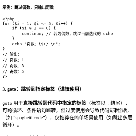
示例：跳过偶数，只输出奇数
<?php
for
 (
$i
 = 
1
; 
$i
 <= 
5
; 
$i
++) {

if
 (
$i
 % 
2
 == 
0
) {

continue
; 
// 若为偶数，跳过当前迭代的 echo
    }

echo
"奇数：
{$i}
 \n"
;

// 输出：
// 奇数：1
// 奇数：3
// 奇数：5
?>
3. goto：跳转到指定标签（谨慎使用）
用于
直接跳转到代码中指定的标签
（标签以
结尾），
goto
:
可跨循环、条件语句跳转，但过度使用会导致代码逻辑混乱
（如 “spaghetti code”），仅推荐在简单场景使用（如跳出多层
循环）。