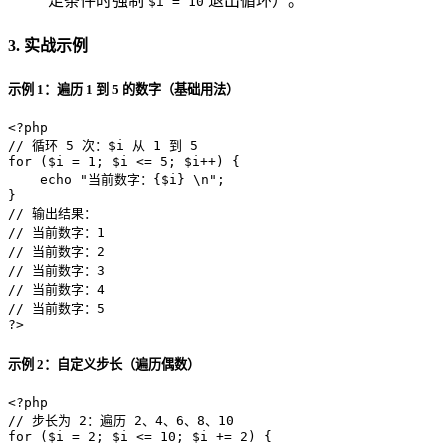
足条件时强制
退出循环）。
$i = 10
3. 实战示例
示例 1：遍历 1 到 5 的数字（基础用法）
<?php
// 循环 5 次：$i 从 1 到 5
for
 (
$i
 = 
1
; 
$i
 <= 
5
; 
$i
++) {

echo
"当前数字：
{$i}
 \n"
;

// 输出结果：
// 当前数字：1
// 当前数字：2
// 当前数字：3
// 当前数字：4
// 当前数字：5
?>
示例 2：自定义步长（遍历偶数）
<?php
// 步长为 2：遍历 2、4、6、8、10
for
 (
$i
 = 
2
; 
$i
 <= 
10
; 
$i
 += 
2
) {
