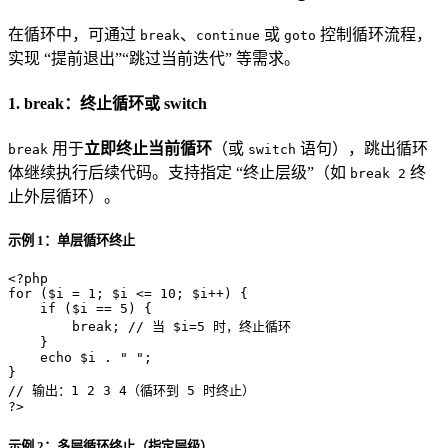
在循环中，可通过
、
或
控制循环流程，
break
continue
goto
实现 “提前退出”“跳过当前迭代” 等需求。
1. break：终止循环或 switch
用于
立即终止当前循环
（或
语句），跳出循环
break
switch
体继续执行后续代码。支持指定 “终止层级”（如
终
break 2
止外层循环）。
示例 1：单层循环终止
<?php
for
 (
$i
 = 
1
; 
$i
 <= 
10
; 
$i
++) {

if
 (
$i
 == 
5
) {

break
; 
// 当 $i=5 时，终止循环
    }

echo
$i
 . 
" "
;

// 输出：1 2 3 4（循环到 5 时终止）
?>
示例 2：多层循环终止（指定层级）