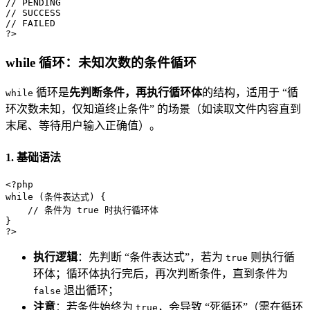
// PENDING
// SUCCESS
// FAILED
?>
while 循环：未知次数的条件循环
循环是
先判断条件，再执行循环体
的结构，适用于 “循
while
环次数未知，仅知道终止条件” 的场景（如读取文件内容直到
末尾、等待用户输入正确值）。
1. 基础语法
<?php
while
 (条件表达式) {

// 条件为 true 时执行循环体
?>
执行逻辑
：先判断 “条件表达式”，若为
则执行循
true
环体；循环体执行完后，再次判断条件，直到条件为
退出循环；
false
注意
：若条件始终为
，会导致 “死循环”（需在循环
true