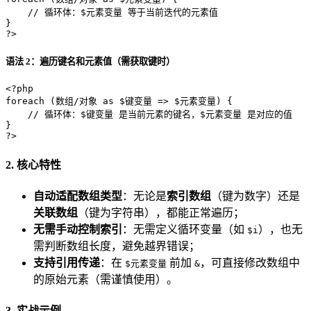
// 循环体：$元素变量 等于当前迭代的元素值
?>
语法 2：遍历键名和元素值（需获取键时）
<?php
foreach
 (数组/对象 
as
 $键变量 => $元素变量) {

// 循环体：$键变量 是当前元素的键名，$元素变量 是对应的值
?>
2. 核心特性
自动适配数组类型
：无论是
索引数组
（键为数字）还是
关联数组
（键为字符串），都能正常遍历；
无需手动控制索引
：无需定义循环变量（如
），也无
$i
需判断数组长度，避免越界错误；
支持引用传递
：在
前加
，可直接修改数组中
$元素变量
&
的原始元素（需谨慎使用）。
3. 实战示例