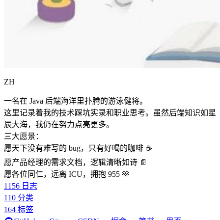
ZH
一名在 Java 后端海洋里扑腾的游泳健将。
这里记录着我的技术踩坑实录和职业思考。虽然后端知识如星
辰大海，我仍在努力点亮更多。
三大愿景：
愿天下没有难写的 bug，只有好喝的咖啡 ☕️
愿产品经理的需求文档，逻辑清晰如诗 📄
愿各位同仁，远离 ICU，拥抱 955 🫶
1156
日志
110
分类
164
标签