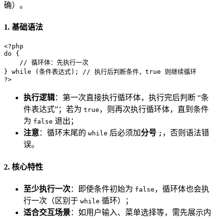
确）。
1. 基础语法
<?php
do
 {

// 循环体：先执行一次
} 
while
 (条件表达式); 
// 执行后判断条件，true 则继续循环
?>
执行逻辑
：第一次直接执行循环体，执行完后判断 “条
件表达式”；若为
，则再次执行循环体，直到条件
true
为
退出；
false
注意
：循环末尾的
后必须加
分号
，否则语法错
while
;
误。
2. 核心特性
至少执行一次
：即使条件初始为
，循环体也会执
false
行一次（区别于
循环）；
while
适合交互场景
：如用户输入、菜单选择等，需先展示内