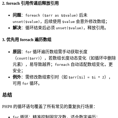
2. foreach 引用传递后释放引用
问题
：
后未
foreach ($arr as &$value)
，后续使用
会意外修改数组；
unset($value)
$value
解决
：循环结束后必须
，释放引用。
unset($value)
3. 优先用 foreach 遍历数组
原因
：
循环遍历数组需手动获取长度
for
（
），若数组长度动态变化（如循环中删除
count($arr)
元素），易导致越界；
自动适配数组变化，更
foreach
安全；
例外
：需修改数组索引时（如
），
$arr[$i] = $i * 2
可用
循环。
for
总结
PHP8 的循环语句覆盖了所有常见的重复执行场景：
循环：精准控制固定次数，适合数字遍历；
for