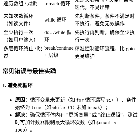
遍历数组 / 对象
foreach 循环
迭代，不易出错
未知次数循环
先判断条件，条件不满足时
while 循环
（如读文件）
不执行，避免无效操作
至少执行一次
do…while 循
先执行再判断，确保至少执
（如用户输入）
环
行一次
break/continue
多层循环终止 / 跳
精准控制循环流程，比 goto
+ 层级
过
更易维护
常见错误与最佳实践
1. 避免死循环
原因
：循环变量未更新（如
循环漏写
）、条件
for
$i++
始终为
（如
未加
）；
true
while (1)
break
解决
：确保循环体内有 “更新变量” 或 “终止逻辑”，测试
时可加计数器限制最大循环次数（如
$count <
）。
1000