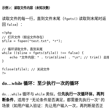
示例 2：读取文件内容（未知次数）
读取文件的每一行，直到文件末尾（
读取到末尾时返
fgets()
回
）：
false
<?php
// 打开文件（假设文件存在）
$file
 = 
fopen
(
"test.txt"
, 
"r"
);

// 循环读取文件，直到末尾
while
 ((
$line
 = 
fgets
(
$file
)) !== 
false
) {

echo
"文件内容："
 . 
trim
(
$line
) . 
"\n"
; 
// trim() 
}

fclose
(
$file
); 
// 关闭文件
?>
do…while 循环：至少执行一次的循环
循环与
类似，但
先执行一次循环体，再判
do...while
while
断条件
，适用于 “无论条件是否满足，都需要先执行一次” 的
场景（如用户输入验证：先让用户输入一次，再判断是否正