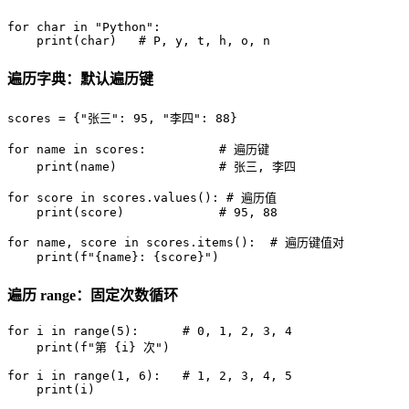
for
 char 
in
"Python"
:

print
(char)   
# P, y, t, h, o, n
遍历字典：默认遍历键
scores = {
"张三"
: 
95
, 
"李四"
: 
88
}

for
 name 
in
 scores:          
# 遍历键
print
(name)              
# 张三, 李四
for
 score 
in
 scores.values(): 
# 遍历值
print
(score)             
# 95, 88
for
 name, score 
in
 scores.items():  
# 遍历键值对
print
(
f"
{name}
: 
{score}
"
)
遍历 range：固定次数循环
for
 i 
in
range
(
5
):      
# 0, 1, 2, 3, 4
print
(
f"第 
{i}
 次"
)

for
 i 
in
range
(
1
, 
6
):   
# 1, 2, 3, 4, 5
print
(i)
