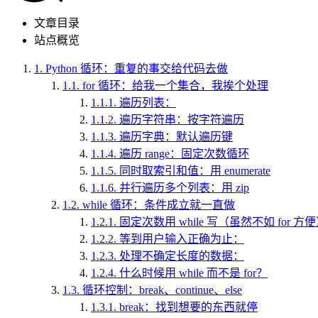
文章目录
站点概览
1.
Python 循环：重复的事交给代码去做
1.1.
for 循环：给我一个集合，我挨个处理
1.1.1.
遍历列表：
1.1.2.
遍历字符串：按字符遍历
1.1.3.
遍历字典：默认遍历键
1.1.4.
遍历 range：固定次数循环
1.1.5.
同时取索引和值：用 enumerate
1.1.6.
并行遍历多个列表：用 zip
1.2.
while 循环：条件成立就一直做
1.2.1.
固定次数用 while 写（虽然不如 for 方
1.2.2.
等到用户输入正确为止：
1.2.3.
处理不确定长度的数据：
1.2.4.
什么时候用 while 而不是 for？
1.3.
循环控制：break、continue、else
1.3.1.
break：找到想要的东西就停