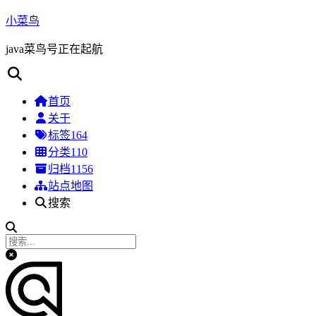
小菜鸟
java菜鸟号正在起航
首页
关于
标签
164
分类
110
归档
1156
站点地图
搜索