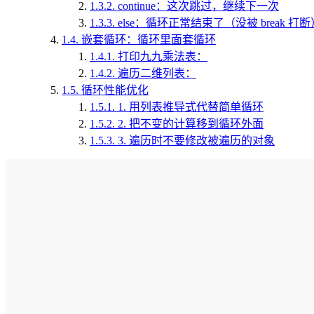
1.3.2.
continue：这次跳过，继续下一次
1.3.3.
else：循环正常结束了（没被 break 打
1.4.
嵌套循环：循环里面套循环
1.4.1.
打印九九乘法表：
1.4.2.
遍历二维列表：
1.5.
循环性能优化
1.5.1.
1. 用列表推导式代替简单循环
1.5.2.
2. 把不变的计算移到循环外面
1.5.3.
3. 遍历时不要修改被遍历的对象