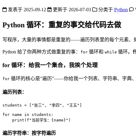
发表于
2025-09-12
更新于
2026-07-03
分类于
Python
Python 循环：重复的事交给代码去做
写程序，大量的事情都是重复的——遍历列表里的每个元素、
Python 给了你两种方式做重复的事：
循环和
循环。
for
while
for 循环：给我一个集合，我挨个处理
循环的核心是”遍历”——你给我一个列表、字符串、字典、
for
遍历列表：
students = [
"张三"
, 
"李四"
, 
"王五"
]

for
 name 
in
 students:

print
(
f"当前学生：
{name}
"
)
遍历字符串：按字符遍历