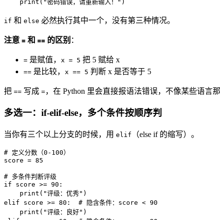
print
(
"密码错误，请重新输入！"
)
和
必然执行其中一个，没有第三种情况。
if
else
注意
和
的区别
：
=
==
是赋值，
把 5 赋给 x
=
x = 5
是比较，
判断 x 是否等于 5
==
x == 5
把
写成
，在 Python 里会直接报语法错误，不像某些语
==
=
多选一：if-elif-else，多个条件按顺序判
当你有三个以上分支的时候，用
（else if 的缩写）。
elif
# 定义分数（0-100）
score = 
85
# 多条件判断评级
if
 score >= 
90
:

print
(
"评级：优秀"
elif
 score >= 
80
:  
# 隐含条件：score < 90
print
(
"评级：良好"