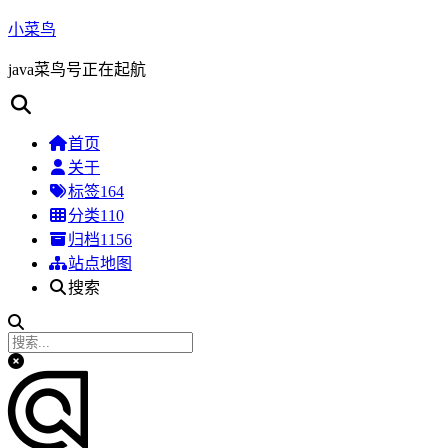
小菜鸟
java菜鸟号正在起航
首页
关于
标签
164
分类
110
归档
1156
站点地图
搜索