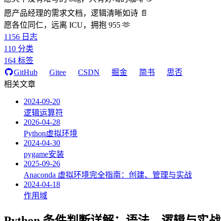
愿产品经理的需求文档，逻辑清晰如诗 📄
愿各位同仁，远离 ICU，拥抱 955 🫶
1156
日志
110
分类
164
标签
GitHub
Gitee
CSDN
掘金
简书
思否
相关文章
2024-09-20
逻辑运算符
2026-04-28
Python虚拟环境
2024-04-30
pygame安装
2025-09-26
Anaconda 虚拟环境完全指南：创建、管理与实战
2024-04-18
作用域
Python 条件判断详解：语法、逻辑与实