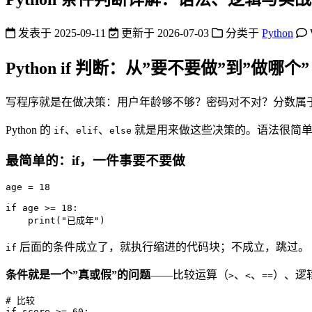
发表于
2025-09-11
更新于
2026-07-03
分类于
Python
Python if 判断：从”要不要做”到”做哪个”
写程序就是在做决策：用户年龄够不够？密码对不对？分数属
Python 的
、
、
就是用来做这些决策的。语法很简单
if
elif
else
最简单的：if，一件事要不要做
age = 
18
if
 age >= 
18
:

print
(
"已成年"
)
后面的条件成立了，就执行缩进的代码块；不成立，跳过。
if
条件就是一个”真或假”的问题
——比较运算（
、
、
）、逻
>
<
==
# 比较
if
 score >= 
60
:
