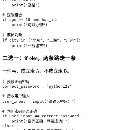
print
(
"及格"
)

# 逻辑组合
if
 age >= 
18
and
 has_id:

print
(
"可以办理"
)

# 成员判断
if
 city 
in
 [
"北京"
, 
"上海"
, 
"广州"
]:

print
(
"一线城市"
)
二选一：if-else，两条路走一条
一件事，成立走 A，不成立走 B。
# 预设正确密码
correct_password = 
"python123"
# 接收用户输入
user_input = 
input
(
"请输入密码："
)

# 判断密码是否正确
if
 user_input == correct_password:

print
(
"密码正确，登录成功！"
else
:
