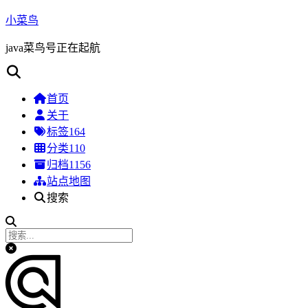
小菜鸟
java菜鸟号正在起航
首页
关于
标签
164
分类
110
归档
1156
站点地图
搜索