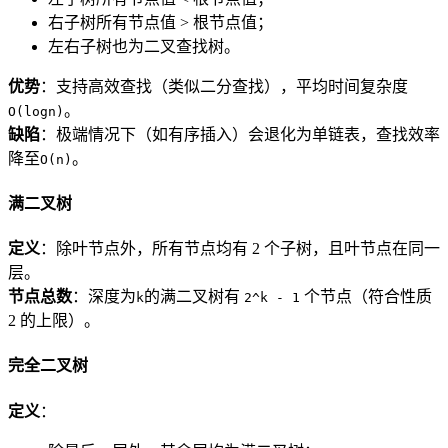
右子树所有节点值 > 根节点值；
左右子树也为二叉查找树。
优势
：支持高效查找（类似二分查找），平均时间复杂度
。
O(logn)
缺陷
：极端情况下（如有序插入）会退化为单链表，查找效率
降至
。
O(n)
满二叉树
定义
：除叶节点外，所有节点均有 2 个子树，且叶节点在同一
层。
节点总数
：深度为
的满二叉树有
个节点（符合性质
k
2^k - 1
2 的上限）。
完全二叉树
定义
：