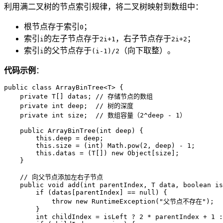
利用满二叉树的节点索引规律，将二叉树映射到数组中：
根节点存于索引
；
0
索引
的左子节点存于
，右子节点存于
；
i
2i+1
2i+2
索引
的父节点存于
（向下取整）。
i
(i-1)/2
代码示例
：
public
class
ArrayBinTree
<T> {

private
 T[] datas; 
// 存储节点的数组
private
int
 deep;  
// 树的深度
private
int
 size;  
// 数组容量（2^deep - 1）
public
ArrayBinTree
(
int
 deep)
 {

this
.deep = deep;

this
.size = (
int
) Math.pow(
2
, deep) - 
1
;

this
.datas = (T[]) 
new
Object
[size];

    }

// 向父节点添加左右子节点
public
void
add
(
int
 parentIndex, T data, 
boolean
 is
if
 (datas[parentIndex] == 
null
) {

throw
new
RuntimeException
(
"父节点不存在"
);

        }

int
childIndex
=
 isLeft ? 
2
 * parentIndex + 
1
 :