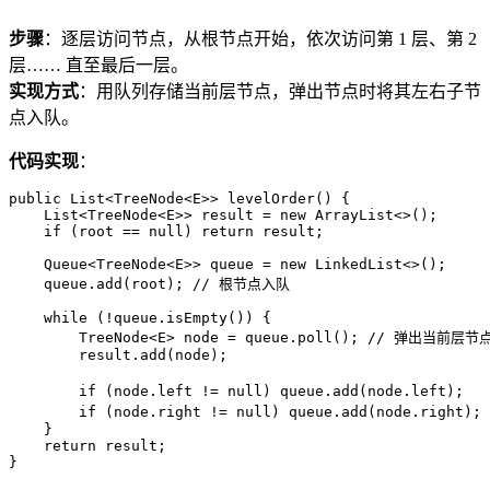
步骤
：逐层访问节点，从根节点开始，依次访问第 1 层、第 2
层…… 直至最后一层。
实现方式
：用队列存储当前层节点，弹出节点时将其左右子节
点入队。
代码实现
：
public
 List<TreeNode<E>> 
levelOrder
()
 {

    List<TreeNode<E>> result = 
new
ArrayList
<>();

if
 (root == 
null
) 
return
 result;

    Queue<TreeNode<E>> queue = 
new
LinkedList
<>();

    queue.add(root); 
// 根节点入队
while
 (!queue.isEmpty()) {

        TreeNode<E> node = queue.poll(); 
// 弹出当前层节
        result.add(node);

if
 (node.left != 
null
) queue.add(node.left);   
if
 (node.right != 
null
) queue.add(node.right); 
    }

return
 result;

}