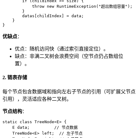
if
 (childIndex >= size) {

throw
new
RuntimeException
(
"超出数组容量"
);

        }

        datas[childIndex] = data;

    }

}
优缺点
：
优点：随机访问快（通过索引直接定位）。
缺点：非满二叉树会浪费空间（空节点仍占数组位
置）。
2. 链表存储
每个节点包含数据域和指向左右子节点的引用（可扩展父节点
引用），灵活适应各种二叉树。
节点结构
：
static
class
TreeNode
<E> {

    E data;          
// 节点数据
    TreeNode<E> left;  
// 左子节点