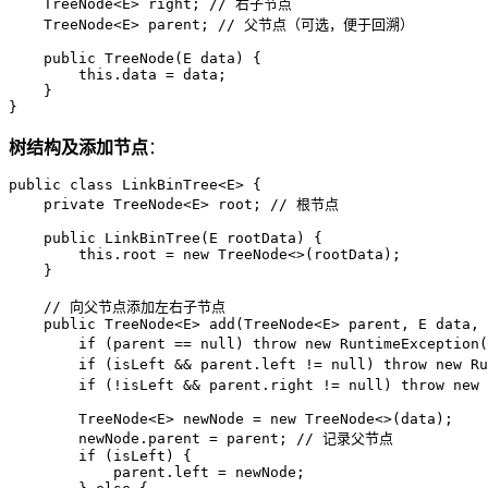
    TreeNode<E> right; 
// 右子节点
    TreeNode<E> parent; 
// 父节点（可选，便于回溯）
public
TreeNode
(E data)
 {

this
.data = data;

    }

}
树结构及添加节点
：
public
class
LinkBinTree
<E> {

private
 TreeNode<E> root; 
// 根节点
public
LinkBinTree
(E rootData)
 {

this
.root = 
new
TreeNode
<>(rootData);

    }

// 向父节点添加左右子节点
public
 TreeNode<E> 
add
(TreeNode<E> parent, E data, 
if
 (parent == 
null
) 
throw
new
RuntimeException
(
if
 (isLeft && parent.left != 
null
) 
throw
new
Ru
if
 (!isLeft && parent.right != 
null
) 
throw
new
        TreeNode<E> newNode = 
new
TreeNode
<>(data);

        newNode.parent = parent; 
// 记录父节点
if
 (isLeft) {

            parent.left = newNode;
