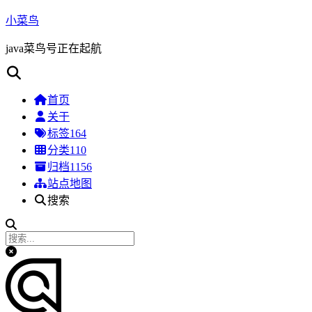
小菜鸟
java菜鸟号正在起航
首页
关于
标签
164
分类
110
归档
1156
站点地图
搜索