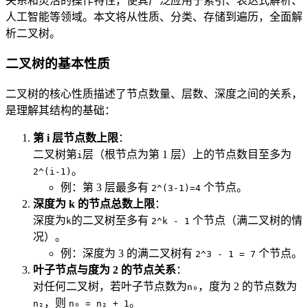
关系和灵活的操作特性，使其广泛应用于索引、表达式解析、
人工智能等领域。本文将从性质、分类、存储到遍历，全面解
析二叉树。
二叉树的基本性质
二叉树的核心性质描述了节点数量、层数、深度之间的关系，
是理解其结构的基础：
第 i 层节点数上限
：
二叉树第
层（根节点为第 1 层）上的节点数目至多为
i
。
2^(i-1)
例：第 3 层最多有
个节点。
2^(3-1)=4
深度为 k 的节点总数上限
：
深度为
的二叉树至多有
个节点（满二叉树的情
k
2^k - 1
况）。
例：深度为 3 的满二叉树有
个节点。
2^3 - 1 = 7
叶子节点与度为 2 的节点关系
：
对任何二叉树，若叶子节点数为
，度为 2 的节点数为
n₀
，则
。
n₂
n₀ = n₂ + 1