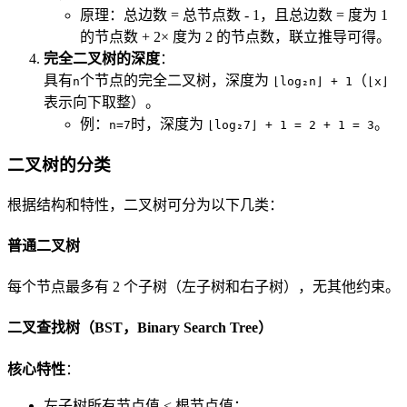
原理：总边数 = 总节点数 - 1，且总边数 = 度为 1
的节点数 + 2× 度为 2 的节点数，联立推导可得。
完全二叉树的深度
：
具有
个节点的完全二叉树，深度为
（
n
⌊log₂n⌋ + 1
⌊x⌋
表示向下取整）。
例：
时，深度为
。
n=7
⌊log₂7⌋ + 1 = 2 + 1 = 3
二叉树的分类
根据结构和特性，二叉树可分为以下几类：
普通二叉树
每个节点最多有 2 个子树（左子树和右子树），无其他约束。
二叉查找树（BST，Binary Search Tree）
核心特性
：
左子树所有节点值 < 根节点值；