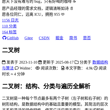
愿天下没有难写的 bug，只有好喝的咖啡 ☕️
愿产品经理的需求文档，逻辑清晰如诗 📄
愿各位同仁，远离 ICU，拥抱 955 🫶
1156
日志
110
分类
164
标签
GitHub
Gitee
CSDN
掘金
简书
思否
二叉树
发表于
2023-11-10
更新于
2025-08-17
分类于
数据结构
与算法
Waline：
阅读次数：
本文字数：
4.9k
阅读
时长 ≈
4 分钟
二叉树：结构、分类与遍历全解析
二叉树是一种每个节点最多有两个子树（左子树和右子树）的
树形结构，是数据结构中的基础且重要的模型。其简洁的层次