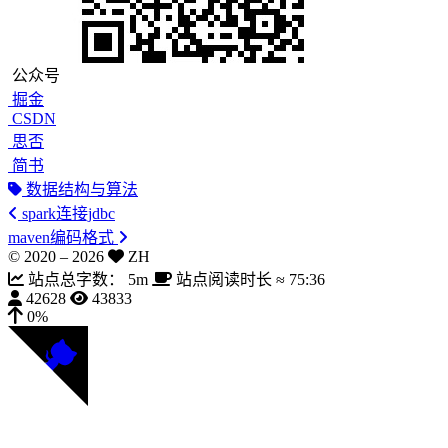
公众号
掘金
CSDN
思否
简书
数据结构与算法
spark连接jdbc
maven编码格式
© 2020 –
2026
ZH
站点总字数：
5m
站点阅读时长 ≈
75:36
42628
43833
0%