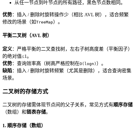
从任一节点到叶节点的所有路径，黑色节点数相同。
优势
：插入 / 删除时旋转操作少（相比 AVL 树），适合频繁
修改的场景（如
）。
TreeMap
平衡二叉树（AVL 树）
定义
：严格平衡的二叉查找树，左右子树高度差（平衡因子）
的绝对值≤1。
优势
：查询效率高（树高严格控制在
）。
O(logn)
缺陷
：插入 / 删除时旋转频繁（尤其是删除），适合查询密集
场景。
二叉树的存储方式
二叉树的存储需体现节点间的父子关系，常见方式有
顺序存储
（数组）和
链表存储
。
1. 顺序存储（数组）