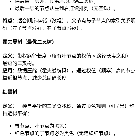
除最后一层外，其余层均为满二叉树；
最后一层的节点从左到右连续排列（无空缺）。
特点
：适合顺序存储（数组），父节点与子节点的索引关系明
确（左子节点
，右子节点
）。
2i+1
2i+2
霍夫曼树（最优二叉树）
定义
：带权路径长度（所有叶节点的权值 × 路径长度之和）
最短的二叉树。
应用
：数据压缩（霍夫曼编码），通过权值（频率）高的节点
靠近根节点，减少总编码长度。
红黑树
定义
：一种自平衡的二叉查找树，通过颜色规则（红 / 黑）维
持近似平衡：
根节点、叶节点为黑色；
红色节点的子节点必为黑色（无连续红节点）；