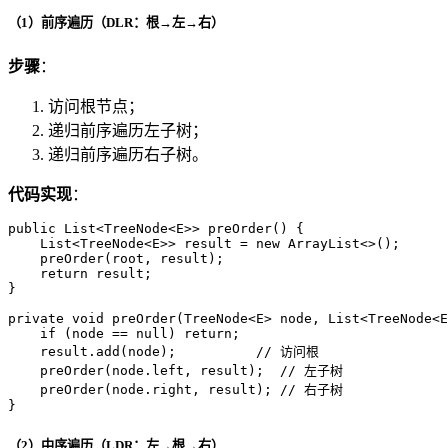
（1）前序遍历（DLR：根→左→右）
步骤
：
访问根节点；
递归前序遍历左子树；
递归前序遍历右子树。
代码实现
：
public
 List<TreeNode<E>> 
preOrder
()
 {

    List<TreeNode<E>> result = 
new
ArrayList
<>();

    preOrder(root, result);

return
 result;

}

private
void
preOrder
(TreeNode<E> node, List<TreeNode<E
if
 (node == 
null
) 
return
;

    result.add(node);          
// 访问根
    preOrder(node.left, result);  
// 左子树
    preOrder(node.right, result); 
// 右子树
}
（2）中序遍历（LDR：左→根→右）