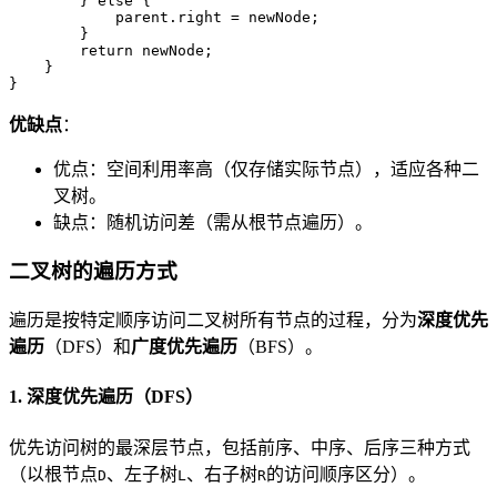
        } 
else
 {

            parent.right = newNode;

        }

return
 newNode;

    }

}
优缺点
：
优点：空间利用率高（仅存储实际节点），适应各种二
叉树。
缺点：随机访问差（需从根节点遍历）。
二叉树的遍历方式
遍历是按特定顺序访问二叉树所有节点的过程，分为
深度优先
遍历
（DFS）和
广度优先遍历
（BFS）。
1. 深度优先遍历（DFS）
优先访问树的最深层节点，包括前序、中序、后序三种方式
（以根节点
、左子树
、右子树
的访问顺序区分）。
D
L
R