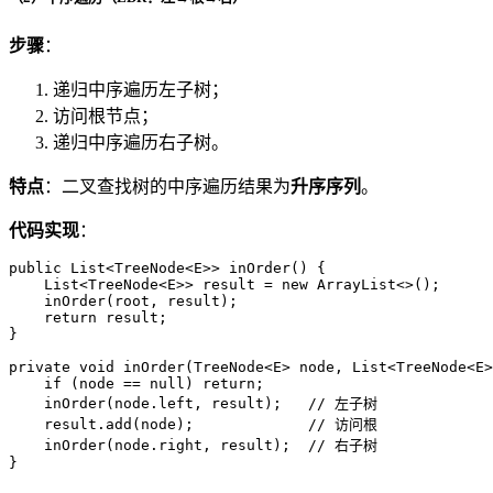
步骤
：
递归中序遍历左子树；
访问根节点；
递归中序遍历右子树。
特点
：二叉查找树的中序遍历结果为
升序序列
。
代码实现
：
public
 List<TreeNode<E>> 
inOrder
()
 {

    List<TreeNode<E>> result = 
new
ArrayList
<>();

    inOrder(root, result);

return
 result;

}

private
void
inOrder
(TreeNode<E> node, List<TreeNode<E>
if
 (node == 
null
) 
return
;

    inOrder(node.left, result);   
// 左子树
    result.add(node);             
// 访问根
    inOrder(node.right, result);  
// 右子树
}