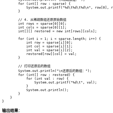
for
 (
int
[] row : sparse) {

            System.out.printf(
"%d\t%d\t%d\n"
, row[
0
], r
        }

// 4. 从稀疏数组还原原始数组
int
rows
=
 sparse[
0
][
0
];

int
cols
=
 sparse[
0
][
1
];

int
[][] restored = 
new
int
[rows][cols];

for
 (
int
i
=
1
; i < sparse.length; i++) {

int
row
=
 sparse[i][
0
];

int
col
=
 sparse[i][
1
];

int
val
=
 sparse[i][
2
];

            restored[row][col] = val;

        }

// 打印还原后的数组
        System.out.println(
"\n还原后的数组："
);

for
 (
int
[] row : restored) {

for
 (
int
 val : row) {

                System.out.printf(
"%d\t"
, val);

            }

            System.out.println();

        }

    }

}
输出结果
：