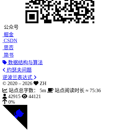
公众号
掘金
CSDN
思否
简书
数据结构与算法
约瑟夫问题
逆波兰表达式
© 2020 –
2026
ZH
站点总字数：
5m
站点阅读时长 ≈
75:36
42915
44121
0%