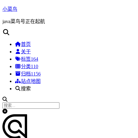
小菜鸟
java菜鸟号正在起航
首页
关于
标签
164
分类
110
归档
1156
站点地图
搜索