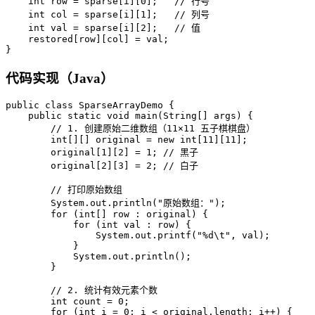
int
row
=
 sparse[i][
0
];   
// 行号
int
col
=
 sparse[i][
1
];   
// 列号
int
val
=
 sparse[i][
2
];   
// 值
    restored[row][col] = val;

}
代码实现（Java）
public
class
SparseArrayDemo
 {

public
static
void
main
(String[] args)
 {

// 1. 创建原始二维数组（11×11 五子棋棋盘）
int
[][] original = 
new
int
[
11
][
11
];

        original[
1
][
2
] = 
1
; 
// 黑子
        original[
2
][
3
] = 
2
; 
// 白子
// 打印原始数组
        System.out.println(
"原始数组："
);

for
 (
int
[] row : original) {

for
 (
int
 val : row) {

                System.out.printf(
"%d\t"
, val);

            }

            System.out.println();

        }

// 2. 统计有效元素个数
int
count
=
0
;

for
 (
int
i
=
0
; i < original.length; i++) {
