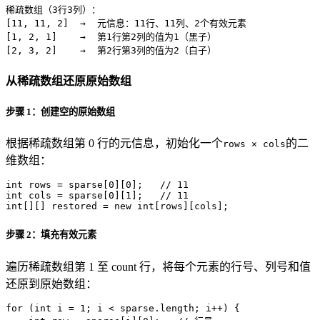
稀疏数组（3行3列）：

[11, 11, 2]  →  元信息：11行、11列、2个有效元素

[1, 2, 1]    →  第1行第2列的值为1（黑子）

[2, 3, 2]    →  第2行第3列的值为2（白子）
从稀疏数组还原原始数组
步骤 1：创建空的原始数组
根据稀疏数组第 0 行的元信息，初始化一个
的二
rows × cols
维数组：
int
rows
=
 sparse[
0
][
0
];   
// 11
int
cols
=
 sparse[
0
][
1
];   
// 11
int
[][] restored = 
new
int
[rows][cols];
步骤 2：填充有效元素
遍历稀疏数组第 1 至 count 行，将每个元素的行号、列号和值
还原到原始数组：
for
 (
int
i
=
1
; i < sparse.length; i++) {
