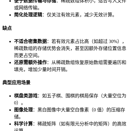
便于数据传输与存储
：稀疏数组体积小，适合写入文件
或网络传输。
简化处理逻辑
：仅关注有效元素，减少无效计算。
缺点
不适合密集数据
：若有效元素占比高（如超过 30%），
稀疏数组的存储优势会消失，甚至因额外存储位置信息
而更占空间。
还原需额外操作
：从稀疏数组恢复原始数组需要遍历和
填充，增加少量时间开销。
典型应用场景
棋盘类游戏
：如五子棋、围棋的棋局保存（大量空位为
0）。
图像处理
：黑白图像中大量空白像素（0 值）的压缩存
储。
科学计算
：稀疏矩阵（如有限元分析中的矩阵）的高效
运算。