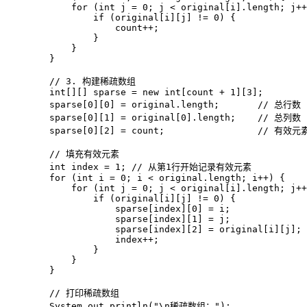
for
 (
int
j
=
0
; j < original[i].length; j++
if
 (original[i][j] != 
0
) {

                    count++;

                }

            }

        }

// 3. 构建稀疏数组
int
[][] sparse = 
new
int
[count + 
1
][
3
];

        sparse[
0
][
0
] = original.length;       
// 总行数
        sparse[
0
][
1
] = original[
0
].length;    
// 总列数
        sparse[
0
][
2
] = count;                 
// 有效元
// 填充有效元素
int
index
=
1
; 
// 从第1行开始记录有效元素
for
 (
int
i
=
0
; i < original.length; i++) {

for
 (
int
j
=
0
; j < original[i].length; j++
if
 (original[i][j] != 
0
) {

                    sparse[index][
0
] = i;

                    sparse[index][
1
] = j;

                    sparse[index][
2
] = original[i][j];

                    index++;

                }

            }

        }

// 打印稀疏数组
        System.out.println(
"\n稀疏数组："
);
