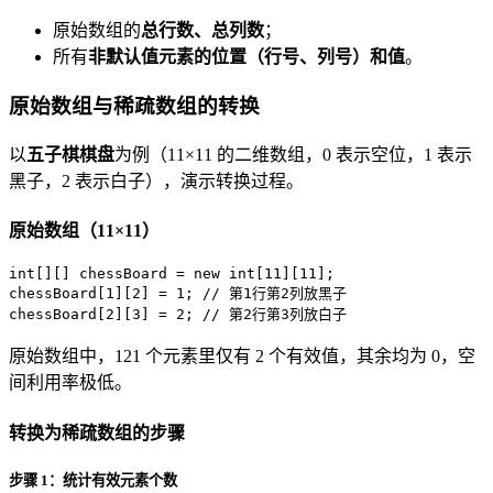
原始数组的
总行数、总列数
；
所有
非默认值元素的位置（行号、列号）和值
。
原始数组与稀疏数组的转换
以
五子棋棋盘
为例（11×11 的二维数组，0 表示空位，1 表示
黑子，2 表示白子），演示转换过程。
原始数组（11×11）
int
[][] chessBoard = 
new
int
[
11
][
11
];

chessBoard[
1
][
2
] = 
1
; 
// 第1行第2列放黑子
chessBoard[
2
][
3
] = 
2
; 
// 第2行第3列放白子
原始数组中，121 个元素里仅有 2 个有效值，其余均为 0，空
间利用率极低。
转换为稀疏数组的步骤
步骤 1：统计有效元素个数