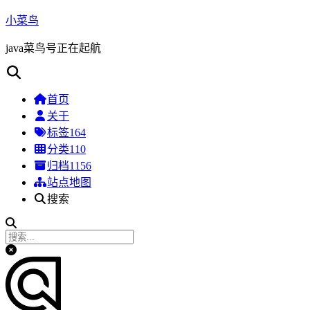
小菜鸟
java菜鸟号正在起航
首页
关于
标签
164
分类
110
归档
1156
站点地图
搜索