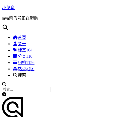
小菜鸟
java菜鸟号正在起航
首页
关于
标签
164
分类
110
归档
1156
站点地图
搜索