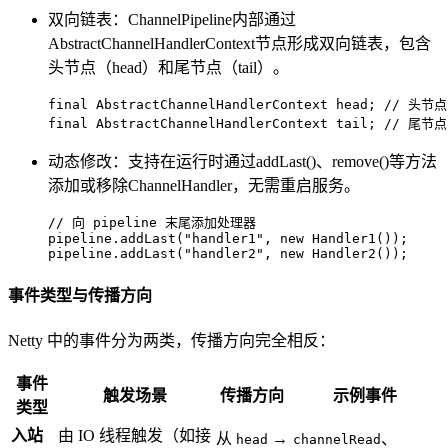
双向链表：ChannelPipeline内部通过
AbstractChannelHandlerContext节点形成双向链表，包含
头节点（head）和尾节点（tail）。
final
 AbstractChannelHandlerContext head; 
// 头节
final
 AbstractChannelHandlerContext tail; 
// 尾节
动态修改：支持在运行时通过addLast()、remove()等方法
添加或移除ChannelHandler，无需重启服务。
// 向 pipeline 末尾添加处理器
pipeline.addLast(
"handler1"
, 
new
Handler1
());

pipeline.addLast(
"handler2"
, 
new
Handler2
());
事件类型与传播方向
Netty 中的事件分为两类，传播方向完全相反：
事件
触发场景
传播方向
示例事件
类型
入站
由 IO 线程触发（如接
从
→
、
head
channelRead