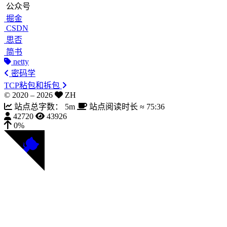
公众号
掘金
CSDN
思否
简书
netty
密码学
TCP粘包和拆包
© 2020 –
2026
ZH
站点总字数：
5m
站点阅读时长 ≈
75:36
42720
43926
0%