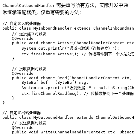
需要重写所有方法，实际开发中通
ChannelOutboundHandler
常继承适配器类，仅重写需要的方法：
// 自定义入站处理器
public
class
MyInboundHandler
extends
ChannelInboundHan
// 连接建立时触发
@Override
public
void
channelActive
(ChannelHandlerContext ctx
        System.out.println(
"通道已激活（连接建立）"
);

        ctx.fireChannelActive(); 
// 传播事件到下一个入站处
    }

// 接收数据时触发
@Override
public
void
channelRead
(ChannelHandlerContext ctx, 
ByteBuf
buf
=
 (ByteBuf) msg;

        System.out.println(
"收到数据："
 + buf.toString(Ch
        ctx.fireChannelRead(msg); 
// 传播数据到下一个处理器
    }

}

// 自定义出站处理器
public
class
MyOutboundHandler
extends
ChannelOutboundH
// 发送数据时触发
@Override
public
void
write
(ChannelHandlerContext ctx, Object