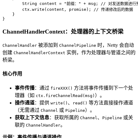
String
content
=
"前缀："
 + msg; 
// 对发送数据进行
        ctx.write(content, promise); 
// 传递修改后的数据
    }

}
ChannelHandlerContext：处理器的上下文桥梁
被添加到
时，Netty 会自动
ChannelHandler
ChannelPipeline
创建
实例，作为处理器与管道之间的
ChannelHandlerContext
桥梁。
核心作用
事件传播
：通过
方法将事件传播到下一个处
fireXXX()
理器（如
）。
ctx.fireChannelRead(msg)
操作通道
：提供
、
等方法直接操作通道
write()
read()
（无需通过
或
）。
Channel
Pipeline
获取上下文信息
：获取所属的
、
或关
Channel
Pipeline
联的
。
ChannelHandler
示例：事件传播与通道操作