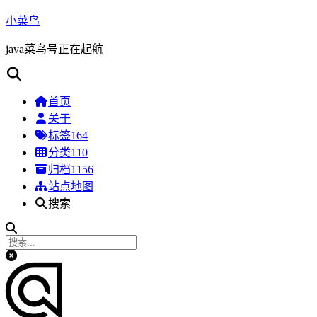
小菜鸟
java菜鸟号正在起航
首页
关于
标签
164
分类
110
归档
1156
站点地图
搜索