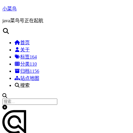
小菜鸟
java菜鸟号正在起航
首页
关于
标签
164
分类
110
归档
1156
站点地图
搜索