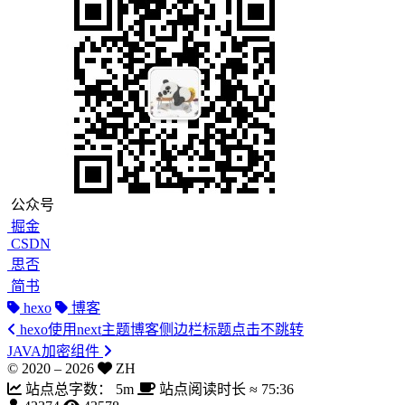
公众号
掘金
CSDN
思否
简书
hexo
博客
hexo使用next主题博客侧边栏标题点击不跳转
JAVA加密组件
© 2020 –
2026
ZH
站点总字数：
5m
站点阅读时长 ≈
75:36