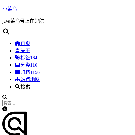
小菜鸟
java菜鸟号正在起航
首页
关于
标签
164
分类
110
归档
1156
站点地图
搜索