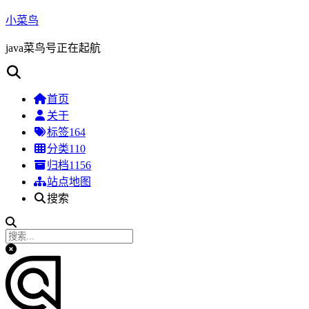
小菜鸟
java菜鸟号正在起航
首页
关于
标签
164
分类
110
归档
1156
站点地图
搜索