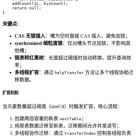
    addCount(
1L
, binCount);  

return
null
;  

}
关键点
：
CAS 无锁插入
：槽为空时直接 CAS 插入，避免加锁；
synchronized 细粒度锁
：仅对槽头节点加锁，不影响其
他槽；
链表转红黑树
：长度超过阈值时自动转换，提升查询效
率；
多线程扩容
：通过
方法让多个线程协助迁
helpTransfer
移数据。
扩容机制
当元素数量超过阈值（sizeCtl）时触发扩容，核心流程：
创建两倍容量的新表
；
nextTable
将原表数据迁移至新表，迁移期间允许并发读写；
多线程协作迁移：通过
控制各线程负责
transferIndex