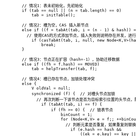
// 情况1：表未初始化，先初始化  
if
 (tab == 
null
 || (n = tab.length) == 
0
)  

            tab = initTable();  

// 情况2：槽为空，CAS 插入新节点  
else
if
 ((f = tabAt(tab, i = (n - 
1
) & hash)) =
// 使用CAS的方式添加节点，插入失败则说明存在并发，进
if
 (casTabAt(tab, i, 
null
, 
new
Node
<K,V>(ha
break
;  

        }  

// 情况3：节点正在扩容（hash=-1），协助迁移数据  
else
if
 ((fh = f.hash) == MOVED)  

            tab = helpTransfer(tab, f);  

// 情况4：槽已存在节点，加锁处理冲突  
else
 {  

V
oldVal
=
null
;  

synchronized
 (f) {  
// 对槽头节点加锁  
// 再次判断一下该节点是否为目标索引位置的头节点，
if
 (tabAt(tab, i) == f) {  

if
 (fh >= 
0
) {  
// 链表节点  
                        binCount = 
1
;  

for
 (Node<K,V> e = f;; ++binCou
// 判断元素是否重复，如果重复则替
if
 (e.hash == hash &&  

                                ((ek = e.key) == key ||