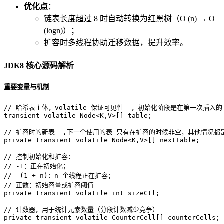
优化点
：
链表长度超过 8 时自动转换为红黑树（O (n) → O
(logn)）；
扩容时多线程协助迁移数据，提升效率。
JDK8 核心源码解析
重要变量与机制
// 哈希表主体，volatile 保证可见性  ，初始化阶段是在第一次插入
transient
volatile
 Node<K,V>[] table;  

// 扩容时的新表  ,下一个使用的表 只有在扩容的时候非空，其他情况都是
private
transient
volatile
 Node<K,V>[] nextTable;  

// 控制初始化和扩容：  
// -1：正在初始化；  
// -(1 + n)：n 个线程正在扩容；  
// 正数：初始容量或扩容阈值  
private
transient
volatile
int
 sizeCtl;  

// 计数器，用于统计元素数量（分段计数减少竞争）  
private
transient
volatile
 CounterCell[] counterCells;