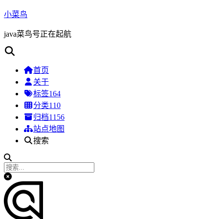
小菜鸟
java菜鸟号正在起航
首页
关于
标签
164
分类
110
归档
1156
站点地图
搜索