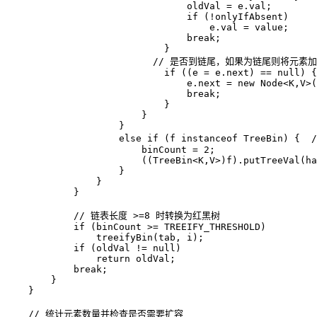
                                oldVal = e.val;  

if
 (!onlyIfAbsent)  

                                    e.val = value;  

break
;  

                            }  

// 是否到链尾，如果为链尾则将元素
if
 ((e = e.next) == 
null
) {
                                e.next = 
new
Node
<K,V>(
break
;  

                            }  

                        }  

                    }  

else
if
 (f 
instanceof
 TreeBin) {  
                        binCount = 
2
;  

                        ((TreeBin<K,V>)f).putTreeVal(ha
                    }  

                }  

            }  

// 链表长度 >=8 时转换为红黑树  
if
 (binCount >= TREEIFY_THRESHOLD)  

                treeifyBin(tab, i);  

if
 (oldVal != 
null
)  

return
 oldVal;  

break
;  

        }  

    }  

// 统计元素数量并检查是否需要扩容  