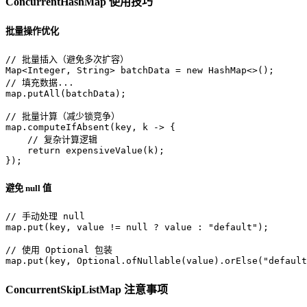
ConcurrentHashMap 使用技巧
批量操作优化
// 批量插入（避免多次扩容）  
Map<Integer, String> batchData = 
new
HashMap
// 填充数据...  
map.putAll(batchData);  

// 批量计算（减少锁竞争）  
map.computeIfAbsent(key, k -> {  

// 复杂计算逻辑  
return
 expensiveValue(k);  

});
避免 null 值
// 手动处理 null  
map.put(key, value != 
null
 ? value : 
"default"
);  

// 使用 Optional 包装  
map.put(key, Optional.ofNullable(value).orElse(
"default
ConcurrentSkipListMap 注意事项