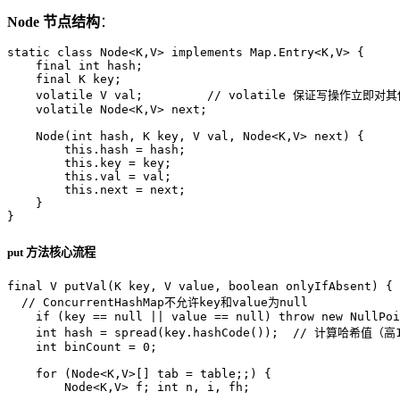
Node 节点结构
：
static
class
Node
<K,V> 
implements
Map
.Entry<K,V> {  

final
int
 hash;  

final
 K key;  

volatile
 V val;         
// volatile 保证写操作立即对
volatile
 Node<K,V> next;  

    Node(
int
 hash, K key, V val, Node<K,V> next) {  

this
.hash = hash;  

this
.key = key;  

this
.val = val;  

this
.next = next;  

    }  

}
put 方法核心流程
final
 V 
putVal
(K key, V value, 
boolean
 onlyIfAbsent)
 { 
// ConcurrentHashMap不允许key和value为null
if
 (key == 
null
 || value == 
null
) 
throw
new
NullPoi
int
hash
=
 spread(key.hashCode());  
// 计算哈希值（高
int
binCount
=
0
;  

for
 (Node<K,V>[] tab = table;;) {  

        Node<K,V> f; 
int
 n, i, fh;  
