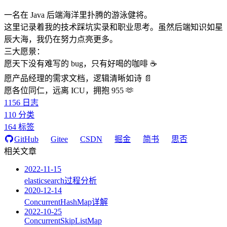
一名在 Java 后端海洋里扑腾的游泳健将。
这里记录着我的技术踩坑实录和职业思考。虽然后端知识如星
辰大海，我仍在努力点亮更多。
三大愿景：
愿天下没有难写的 bug，只有好喝的咖啡 ☕️
愿产品经理的需求文档，逻辑清晰如诗 📄
愿各位同仁，远离 ICU，拥抱 955 🫶
1156
日志
110
分类
164
标签
GitHub
Gitee
CSDN
掘金
简书
思否
相关文章
2022-11-15
elasticsearch过程分析
2020-12-14
ConcurrentHashMap详解
2022-10-25
ConcurrentSkipListMap