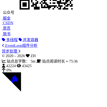
公众号
掘金
CSDN
思否
简书
多线程
并发容器
EventLoop组件分析
异步处理
© 2020 –
2026
ZH
站点总字数：
5m
站点阅读时长 ≈
75:36
42224
43425
0%