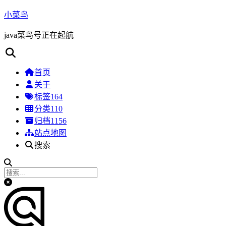
小菜鸟
java菜鸟号正在起航
首页
关于
标签
164
分类
110
归档
1156
站点地图
搜索