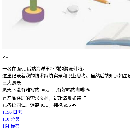
ZH
一名在 Java 后端海洋里扑腾的游泳健将。
这里记录着我的技术踩坑实录和职业思考。虽然后端知识如星
三大愿景：
愿天下没有难写的 bug，只有好喝的咖啡 ☕️
愿产品经理的需求文档，逻辑清晰如诗 📄
愿各位同仁，远离 ICU，拥抱 955 🫶
1156
日志
110
分类
164
标签