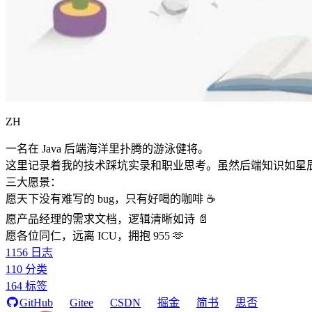
ZH
一名在 Java 后端海洋里扑腾的游泳健将。
这里记录着我的技术踩坑实录和职业思考。虽然后端知识如星
三大愿景：
愿天下没有难写的 bug，只有好喝的咖啡 ☕️
愿产品经理的需求文档，逻辑清晰如诗 📄
愿各位同仁，远离 ICU，拥抱 955 🫶
1156
日志
110
分类
164
标签
GitHub
Gitee
CSDN
掘金
简书
思否