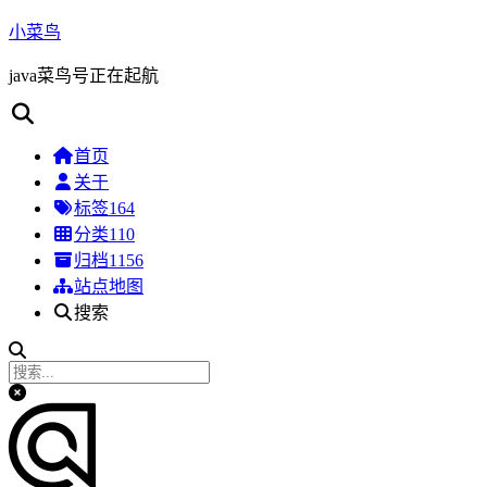
小菜鸟
java菜鸟号正在起航
首页
关于
标签
164
分类
110
归档
1156
站点地图
搜索