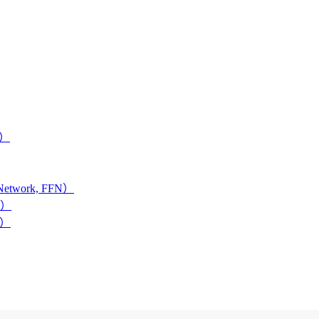
r）
etwork, FFN）
n）
n）