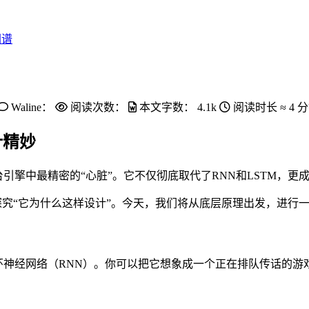
图谱
Waline：
阅读次数：
本文字数：
4.1k
阅读时长 ≈
4 
计精妙
这台引擎中最精密的“心脏”。它不仅彻底取代了RNN和LSTM，更成
，更要探究“它为什么这样设计”。今天，我们将从底层原理出发，进
主流是循环神经网络（RNN）。你可以把它想象成一个正在排队传话