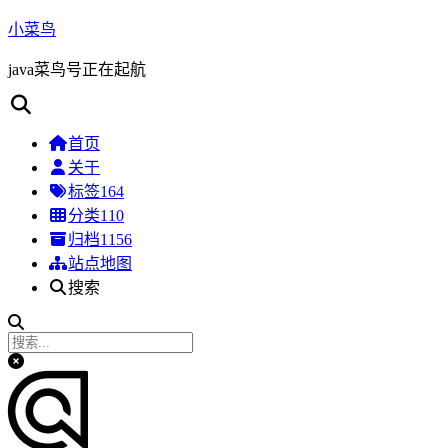
小菜鸟
java菜鸟号正在起航
首页
关于
标签
164
分类
110
归档
1156
站点地图
搜索