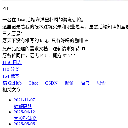
ZH
一名在 Java 后端海洋里扑腾的游泳健将。
这里记录着我的技术踩坑实录和职业思考。虽然后端知识如星
三大愿景：
愿天下没有难写的 bug，只有好喝的咖啡 ☕️
愿产品经理的需求文档，逻辑清晰如诗 📄
愿各位同仁，远离 ICU，拥抱 955 🫶
1156
日志
110
分类
164
标签
GitHub
Gitee
CSDN
掘金
简书
思否
相关文章
2021-11-07
编解码器
2026-04-12
大模型演变
2026-06-06