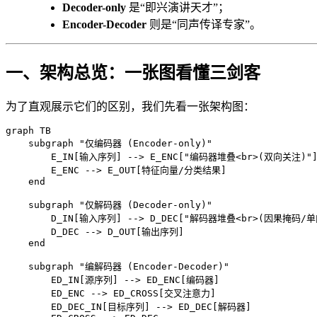
Decoder-only
是“即兴演讲天才”；
Encoder-Decoder
则是“同声传译专家”。
一、架构总览：一张图看懂三剑客
为了直观展示它们的区别，我们先看一张架构图：
graph TB

    subgraph "仅编码器 (Encoder-only)"

        E_IN[输入序列] --> E_ENC["编码器堆叠<br>(双向关注)"]
        E_ENC --> E_OUT[特征向量/分类结果]

    end

    subgraph "仅解码器 (Decoder-only)"

        D_IN[输入序列] --> D_DEC["解码器堆叠<br>(因果掩码/单向
        D_DEC --> D_OUT[输出序列]

    end

    subgraph "编解码器 (Encoder-Decoder)"

        ED_IN[源序列] --> ED_ENC[编码器]

        ED_ENC --> ED_CROSS[交叉注意力]

        ED_DEC_IN[目标序列] --> ED_DEC[解码器]
