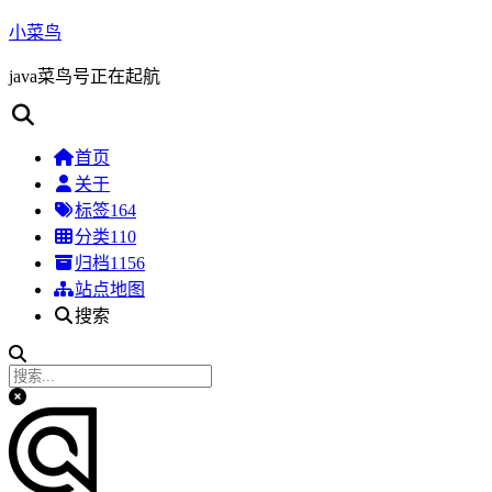
小菜鸟
java菜鸟号正在起航
首页
关于
标签
164
分类
110
归档
1156
站点地图
搜索