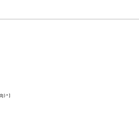


)"]
