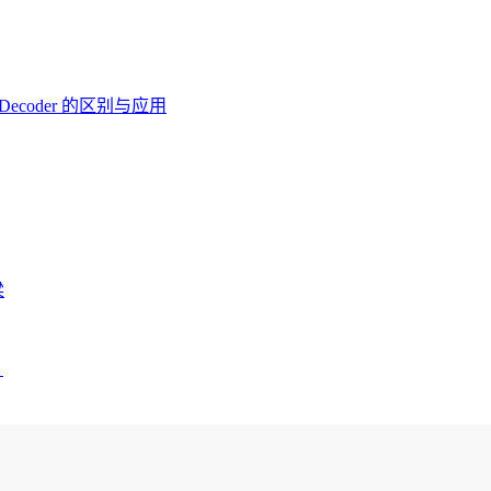
er-Decoder 的区别与应用
梁
？