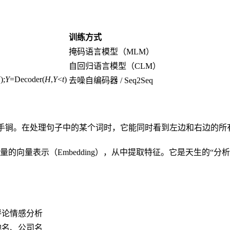
训练方式
掩码语言模型（MLM）
自回归语言模型（CLM）
X
);
Y
=Decoder(
H
,
Y
<
t
)
去噪自编码器 / Seq2Seq
手锏。在处理句子中的某个词时，它能同时看到左边和右边的所
的向量表示（Embedding），从中提取特征。它是天生的“分析
评论情感分析
地名、公司名