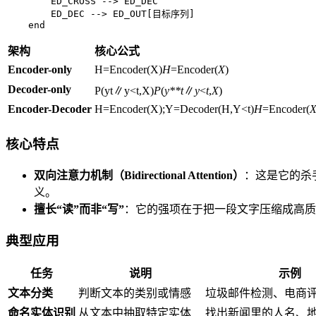
        ED_CROSS --> ED_DEC

        ED_DEC --> ED_OUT[目标序列]

    end
架构
核心公式
Encoder-only
H=Encoder(X)
H
=Encoder(
X
)
Decoder-only
P(yt∥y<t,X)
P
(
y**t
∥
y
<
t
,
X
)
Encoder-Decoder
H=Encoder(X);Y=Decoder(H,Y<t)
H
=Encoder(
核心特点
双向注意力机制（Bidirectional Attention）
：这是它的杀
义。
擅长“读”而非“写”
：它的强项在于把一段文字压缩成高质量
典型应用
任务
说明
示例
文本分类
判断文本的类别或情感
垃圾邮件检测、电商
命名实体识别
从文本中抽取特定实体
找出新闻里的人名、