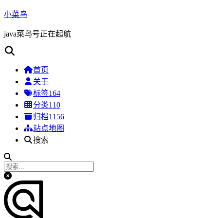
小菜鸟
java菜鸟号正在起航
首页
关于
标签
164
分类
110
归档
1156
站点地图
搜索