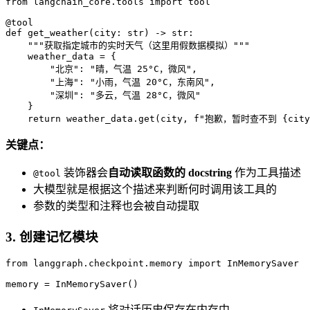
from
 langchain_core.tools 
import
 tool

@tool
def
get_weather
(
city: 
str
) -> 
str
:

"""获取指定城市的实时天气（这里用假数据模拟）"""
    weather_data = {

"北京"
: 
"晴，气温 25°C，微风"
,

"上海"
: 
"小雨，气温 20°C，东南风"
,

"深圳"
: 
"多云，气温 28°C，微风"
    }

return
 weather_data.get(city, 
f"抱歉，暂时查不到 
{city
关键点：
装饰器会
自动读取函数的 docstring
作为工具描述
@tool
大模型就是根据这个描述来判断何时调用该工具的
参数的类型和注释也会被自动提取
3. 创建记忆模块
from
 langgraph.checkpoint.memory 
import
 InMemorySaver

memory = InMemorySaver()
将对话历史保存在内存中