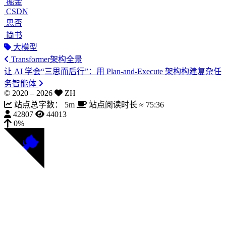
掘金
CSDN
思否
简书
大模型
Transformer架构全景
让 AI 学会“三思而后行”：用 Plan-and-Execute 架构构建复杂任
务智能体
© 2020 –
2026
ZH
站点总字数：
5m
站点阅读时长 ≈
75:36
42807
44013
0%