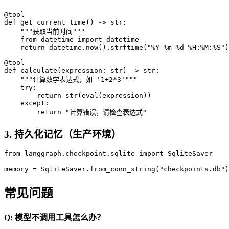
@tool
def
get_current_time
() -> 
str
:

"""获取当前时间"""
from
 datetime 
import
 datetime

return
 datetime.now().strftime(
"%Y-%m-%d %H:%M:%S"
)

@tool
def
calculate
(
expression: 
str
) -> 
str
:

"""计算数学表达式，如 '1+2*3'"""
try
:

return
str
(
eval
(expression))

except
:

return
"计算错误，请检查表达式"
3. 持久化记忆（生产环境）
from
 langgraph.checkpoint.sqlite 
import
 SqliteSaver

memory = SqliteSaver.from_conn_string(
"checkpoints.db"
)
常见问题
Q: 模型不调用工具怎么办？