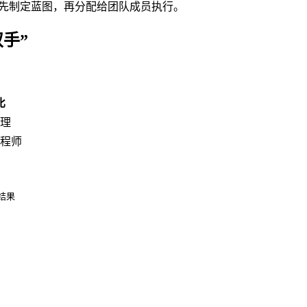
理先制定蓝图，再分配给团队成员执行。
双手”
比
理
程师
回结果