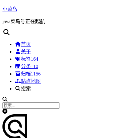
小菜鸟
java菜鸟号正在起航
首页
关于
标签
164
分类
110
归档
1156
站点地图
搜索