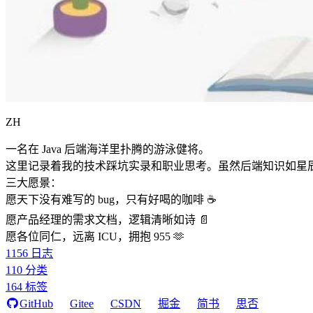
ZH
一名在 Java 后端海洋里扑腾的游泳健将。
这里记录着我的技术踩坑实录和职业思考。虽然后端知识如星
三大愿景：
愿天下没有难写的 bug，只有好喝的咖啡 ☕️
愿产品经理的需求文档，逻辑清晰如诗 📄
愿各位同仁，远离 ICU，拥抱 955 🫶
1156
日志
110
分类
164
标签
GitHub
Gitee
CSDN
掘金
简书
思否