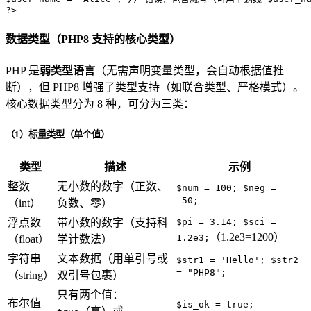
?>
数据类型（PHP8 支持的核心类型）
PHP 是
弱类型语言
（无需声明变量类型，会自动根据值推
断），但 PHP8 增强了类型支持（如联合类型、严格模式）。
核心数据类型分为 8 种，可分为三类：
（1）标量类型（单个值）
类型
描述
示例
整数
无小数的数字（正数、
$num = 100; $neg =
-50;
（int）
负数、零）
浮点数
带小数的数字（支持科
$pi = 3.14; $sci =
（1.2e3=1200）
1.2e3;
（float）
学计数法）
字符串
文本数据（用单引号或
$str1 = 'Hello'; $str2
= "PHP8";
（string）
双引号包裹）
只有两个值：
布尔值
$is_ok = true;