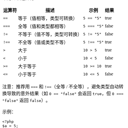
运算符
描述
示例
结果
true
==
等于（值相等，类型可转换）
5 == "5"
false
===
全等（值和类型都相等）
5 === "5"
false
!=
不等于（值不等，类型可转换）
5 != "5"
true
!==
不全等（值或类型不等）
5 !== "5"
true
>
大于
10 > 5
false
<
小于
10 < 5
true
>=
大于等于
10 >= 10
false
<=
小于等于
10 <= 5
注意：推荐用
和
（全等 / 不全等），避免类型自动转
===
!==
换导致的意外结果（如
会返回
，但
0 == "false"
true
0 ===
返回
）。
"false"
false
示例：
<?php
$a
 = 
5