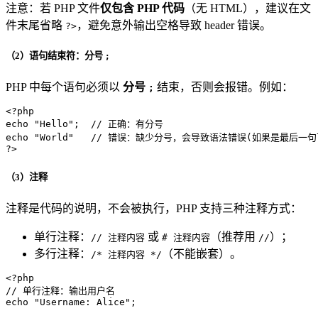
注意：若 PHP 文件
仅包含 PHP 代码
（无 HTML），建议在文
件末尾省略
，避免意外输出空格导致 header 错误。
?>
（2）语句结束符：分号
;
PHP 中每个语句必须以
分号
结束，否则会报错。例如：
;
<?php
echo
"Hello"
;  
// 正确：有分号
echo
"World"
// 错误：缺少分号，会导致语法错误(如果是最后一句
?>
（3）注释
注释是代码的说明，不会被执行，PHP 支持三种注释方式：
单行注释：
或
（推荐用
）；
// 注释内容
# 注释内容
//
多行注释：
（不能嵌套）。
/* 注释内容 */
<?php
// 单行注释：输出用户名
echo
"Username: Alice"
;
