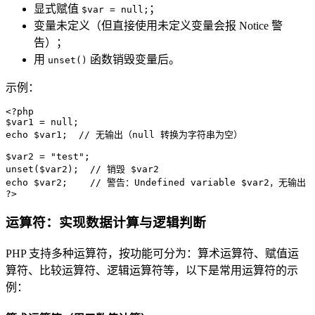
显式赋值
；
$var = null;
变量未定义（但直接使用未定义变量会报 Notice 警
告）；
用
函数销毁变量后。
unset()
示例：
<?php
$var1
 = 
null
echo
$var1
;  
// 无输出（null 转换为字符串为空）
$var2
 = 
"test"
unset
(
$var2
);  
// 销毁 $var2
echo
$var2
;    
// 警告：Undefined variable $var2，无输出
?>
运算符：实现数据计算与逻辑判断
PHP 支持多种运算符，按功能可分为：算术运算符、赋值运
算符、比较运算符、逻辑运算符等，以下是常用运算符的示
例：