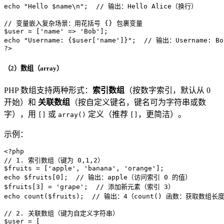
echo
"Hello 
$name
\n"
;  
// 输出：Hello Alice（换行）
// 变量嵌入复杂场景：用花括号 {} 包裹变量
$user
 = [
'name'
 => 
'Bob'
echo
"Username: 
{$user['name']}
"
;  
// 输出：Username: Bo
?>
（2）数组（array）
PHP 数组支持两种形式：
索引数组
（按数字索引，默认从 0
开始）和
关联数组
（按自定义键名，键名可为字符串或数
字），用
或
定义（推荐
，更简洁）。
[]
array()
[]
示例：
<?php
// 1. 索引数组（键为 0,1,2）
$fruits
 = [
'apple'
, 
'banana'
, 
'orange'
echo
$fruits
[
0
];  
// 输出：apple（访问索引 0 的值）
$fruits
[
3
] = 
'grape'
;  
// 添加新元素（索引 3）
echo
count
(
$fruits
);  
// 输出：4（count() 函数：获取数组长
// 2. 关联数组（键为自定义字符串）
$user
 = [
