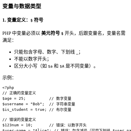
变量与数据类型
1. 变量定义：
符号
$
PHP 中变量必须以
美元符号
开头，后跟变量名，变量名需
$
满足：
只能包含字母、数字、下划线
；
_
不能以数字开头；
区分大小写（如
和
是不同变量）。
$a
$A
示例：
<?php
// 正确的变量定义
$age
 = 
25
;          
// 数字变量
$username
 = 
"Bob"
;  
// 字符串变量
$is_student
 = 
true
; 
// 布尔变量
// 错误的变量定义
$
123
num = 
10
;       
// 错误：以数字开头
$user
-name = 
"Alice"
; 
// 错误：包含减号（可用下划线 $user_na