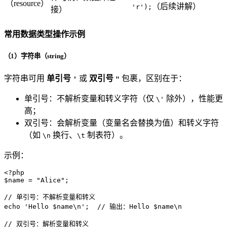
（resource）
（后续讲解）
'r');
接）
常用数据类型操作示例
（1）字符串（string）
字符串可用
单引号
或
双引号
包裹，区别在于：
'
"
单引号：不解析变量和转义字符（仅
除外），性能更
\'
高；
双引号：会解析变量（变量名会替换为值）和转义字符
（如
换行、
制表符）。
\n
\t
示例：
<?php
$name
 = 
"Alice"
;

// 单引号：不解析变量和转义
echo
'Hello $name\n'
;  
// 输出：Hello $name\n
// 双引号：解析变量和转义