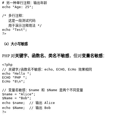
# 另一种单行注释：输出年龄
echo
"Age: 25"
;

/* 多行注释：
   这是一段测试代码
   用于演示注释用法 */
echo
"Test"
?>
（4）大小写敏感
PHP 对
关键字、函数名、类名不敏感
，但对
变量名敏感
：
<?php
// 关键字/函数名不敏感：echo、ECHO、EcHo 效果相同
echo
"Hello "
;

ECHO 
"PHP "
;

EcHo 
"8\n"
;

// 变量名敏感：$name 和 $Name 是两个不同变量
$name
 = 
"Alice"
$Name
 = 
"Bob"
echo
$name
;  
// 输出 Alice
echo
$Name
;  
// 输出 Bob
?>