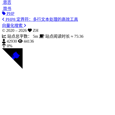
思否
简书
PHP
PHP8 定界符：多行文本处理的高效工具
向量化搜索
© 2020 –
2026
ZH
站点总字数：
5m
站点阅读时长 ≈
75:36
42930
44136
0%