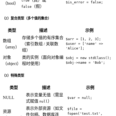
（真）或
true
$is_error = false;
（bool）
（假）
false
（2）复合类型（多个值的集合）
类型
描述
示例
存储多个值的有序集合
$arr = [1, 2, 3];
数组
（索引数组 / 关联数
$user = ['name' =>
（array）
'Alice'];
组）
对象
类的实例（面向对象编
$obj = new stdClass();
$obj->name = 'Bob';
（object）
程时使用）
（3）特殊类型
类型
描述
示例
表示变量无值（需显
NULL
$var = null;
式赋值
）
null
表示外部资源（如文
$file =
资源
fopen('test.txt',
件句柄、数据库连