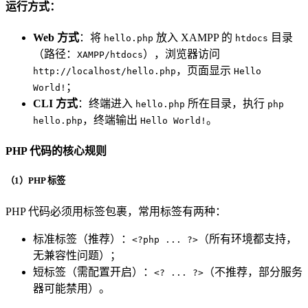
运行方式：
Web 方式
：将
放入 XAMPP 的
目录
hello.php
htdocs
（路径：
），浏览器访问
XAMPP/htdocs
，页面显示
http://localhost/hello.php
Hello
；
World!
CLI 方式
：终端进入
所在目录，执行
hello.php
php
，终端输出
。
hello.php
Hello World!
PHP 代码的核心规则
（1）PHP 标签
PHP 代码必须用标签包裹，常用标签有两种：
标准标签（推荐）：
（所有环境都支持，
<?php ... ?>
无兼容性问题）；
短标签（需配置开启）：
（不推荐，部分服务
<? ... ?>
器可能禁用）。