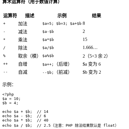
算术运算符（用于数值计算）
运算符
描述
示例
结果
8
+
加法
$a=5; $b=3; $a+$b
2
-
减法
$a-$b
15
*
乘法
$a*$b
1.666…
/
除法
$a/$b
%
取余（模）
$a%$b
2（5÷3 余 2）
++
自增
（后增）
$a 变为 6
$a++;
--
自减
（前减）
$b 变为 2
--$b;
示例：
<?php
$a
 = 
10
$b
 = 
4
;

echo
$a
 + 
$b
;  
// 14
echo
$a
 - 
$b
;  
// 6
echo
$a
 * 
$b
;  
// 40
echo
$a
 / 
$b
;  
// 2.5（注意：PHP 除法结果默认是 float）