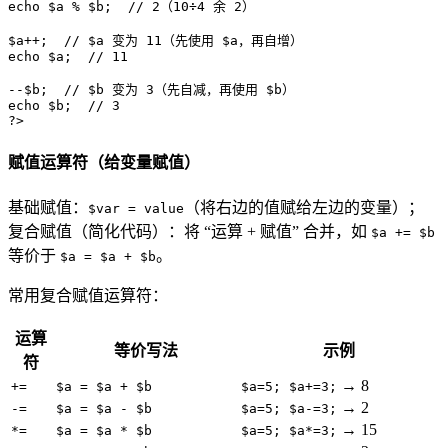
echo
$a
 % 
$b
;  
// 2（10÷4 余 2）
$a
++;  
// $a 变为 11（先使用 $a，再自增）
echo
$a
;  
// 11
--
$b
;  
// $b 变为 3（先自减，再使用 $b）
echo
$b
;  
// 3
?>
赋值运算符（给变量赋值）
基础赋值：
（将右边的值赋给左边的变量）；
$var = value
复合赋值（简化代码）：将 “运算 + 赋值” 合并，如
$a += $b
等价于
。
$a = $a + $b
常用复合赋值运算符：
运算
等价写法
示例
符
→ 8
+=
$a = $a + $b
$a=5; $a+=3;
→ 2
-=
$a = $a - $b
$a=5; $a-=3;
→ 15
*=
$a = $a * $b
$a=5; $a*=3;