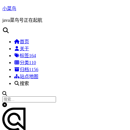
小菜鸟
java菜鸟号正在起航
首页
关于
标签
164
分类
110
归档
1156
站点地图
搜索