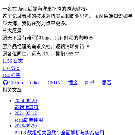
一名在 Java 后端海洋里扑腾的游泳健将。
这里记录着我的技术踩坑实录和职业思考。虽然后端知识如星
辰大海，我仍在努力点亮更多。
三大愿景：
愿天下没有难写的 bug，只有好喝的咖啡 ☕️
愿产品经理的需求文档，逻辑清晰如诗 📄
愿各位同仁，远离 ICU，拥抱 955 🫶
1156
日志
110
分类
164
标签
GitHub
Gitee
CSDN
掘金
简书
思否
相关文章
2024-09-20
逻辑运算符
2021-03-12
scala简单使用
2025-09-20
PHP8 数组相关函数：全面解析与实战应用