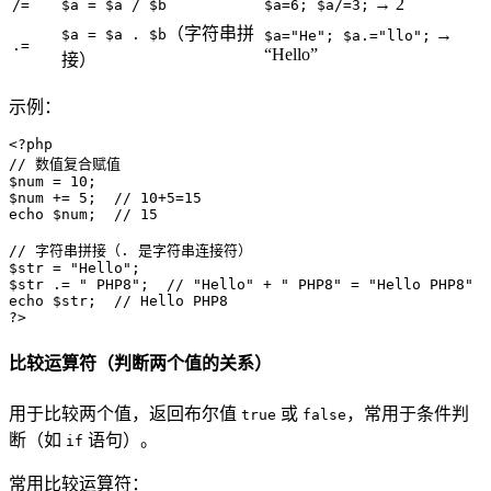
→ 2
/=
$a = $a / $b
$a=6; $a/=3;
（字符串拼
→
$a = $a . $b
$a="He"; $a.="llo";
.=
“Hello”
接）
示例：
<?php
// 数值复合赋值
$num
 = 
10
$num
 += 
5
;  
// 10+5=15
echo
$num
;  
// 15
// 字符串拼接（. 是字符串连接符）
$str
 = 
"Hello"
$str
 .= 
" PHP8"
;  
// "Hello" + " PHP8" = "Hello PHP8"
echo
$str
;  
// Hello PHP8
?>
比较运算符（判断两个值的关系）
用于比较两个值，返回布尔值
或
，常用于条件判
true
false
断（如
语句）。
if
常用比较运算符：