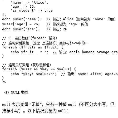
'name'
 => 
'Alice'
,

'age'
 => 
25
,

'is_student'
 => 
true
echo
$user
[
'name'
];  
// 输出：Alice（访问键为 'name' 的值）
$user
[
'age'
] = 
26
;   
// 修改键为 'age' 的值
echo
$user
[
'age'
];   
// 输出：26
// 3. 遍历数组（foreach 循环）
// 遍历索引数组  这里.是连接符，类似与java中的+
foreach
 (
$fruits
as
$fruit
) {

echo
$fruit
 . 
" "
;  
// 输出：apple banana orange gra
}

// 遍历关联数组（获取键和值）
foreach
 (
$user
as
$key
 => 
$value
) {

echo
"
$key
: 
$value
\n"
;  
// 输出：name: Alice; age:2
?>
（3）NULL 类型
表示变量 “无值”，只有一种值
（不区分大小写，但
null
null
推荐小写）。以下情况变量为
：
null