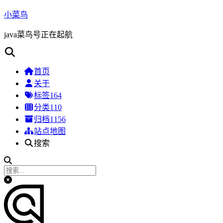
小菜鸟
java菜鸟号正在起航
首页
关于
标签
164
分类
110
归档
1156
站点地图
搜索