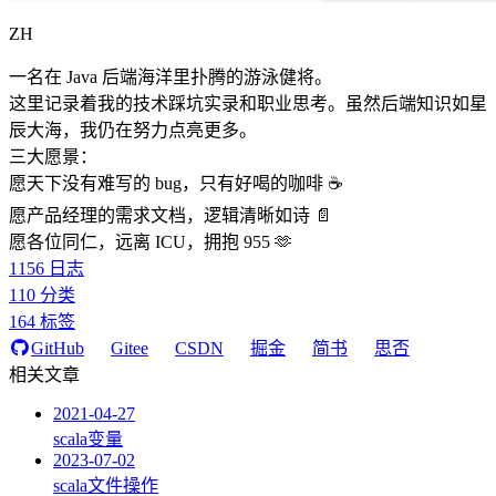
ZH
一名在 Java 后端海洋里扑腾的游泳健将。
这里记录着我的技术踩坑实录和职业思考。虽然后端知识如星
辰大海，我仍在努力点亮更多。
三大愿景：
愿天下没有难写的 bug，只有好喝的咖啡 ☕️
愿产品经理的需求文档，逻辑清晰如诗 📄
愿各位同仁，远离 ICU，拥抱 955 🫶
1156
日志
110
分类
164
标签
GitHub
Gitee
CSDN
掘金
简书
思否
相关文章
2021-04-27
scala变量
2023-07-02
scala文件操作