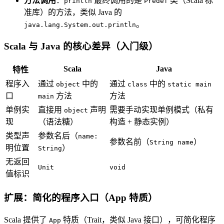
方法调用
：
最终调用的是
类（Scala 标
println
Predef
准库）的方法，类似 Java 的
。
java.lang.System.out.println
Scala 与 Java 的核心差异（入门级）
Scala
Java
特性
程序入
通过
中的
通过
中的
object
class
static main
口
方法
方法
main
单例实
直接用
声明
需要手动实现单例模式（私有
object
现
（语法糖）
构造 + 静态实例）
类型声
参数名后（
name:
参数名前（
）
String name
明位置
）
String
无返回
Unit
void
值标识
扩展：简化的程序入口（App 特质）
Scala 提供了
特质（Trait，类似 Java 接口），可简化程序
App