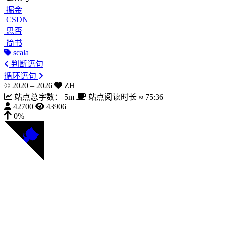
掘金
CSDN
思否
简书
scala
判断语句
循环语句
© 2020 –
2026
ZH
站点总字数：
5m
站点阅读时长 ≈
75:36
42700
43906
0%