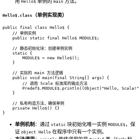
用
单例的
方法。
Hello$
main
（单例实现类）
Hello$.class
public
final
class
Hello$
 {

// 单例实例
public
static
final
 Hello$ MODULE$;

// 静态初始化块：创建单例实例
static
 {

        MODULE$ = 
new
Hello$
();

    }

// 实际的 main 方法逻辑
public
void
main
(
final
 String[] args)
 {

// 调用 Scala 标准库的输出方法
        Predef$.MODULE$.println((Object)
"Hello, Scala!"
    }

// 私有构造方法，确保单例
private
 Hello$() {}

}
单例机制
：通过
块初始化唯一实例
，保
static
MODULE$
证
在程序中只有一个实例。
object Hello