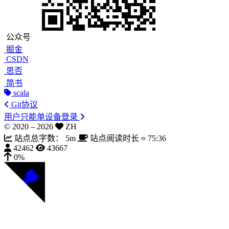
公众号
掘金
CSDN
思否
简书
scala
Git协议
用户只能单设备登录
© 2020 –
2026
ZH
站点总字数：
5m
站点阅读时长 ≈
75:36
42462
43667
0%