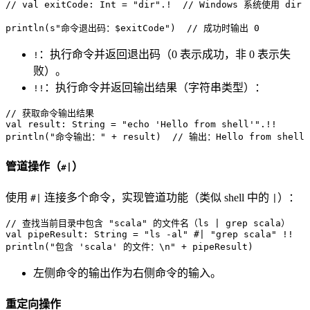
// val exitCode: Int = "dir".!  // Windows 系统使用 dir
println(
s"命令退出码：
$exitCode
"
)  
// 成功时输出 0
：执行命令并返回退出码（0 表示成功，非 0 表示失
!
败）。
：执行命令并返回输出结果（字符串类型）：
!!
// 获取命令输出结果
val
 result: 
String
 = 
"echo 'Hello from shell'"
.!!

println(
"命令输出："
 + result)  
// 输出：Hello from shell
管道操作（
）
#|
使用
连接多个命令，实现管道功能（类似 shell 中的
）：
#|
|
// 查找当前目录中包含 "scala" 的文件名（ls | grep scala）
val
 pipeResult: 
String
 = 
"ls -al"
 #| 
"grep scala"
 !!

println(
"包含 'scala' 的文件：\n"
 + pipeResult)
左侧命令的输出作为右侧命令的输入。
重定向操作