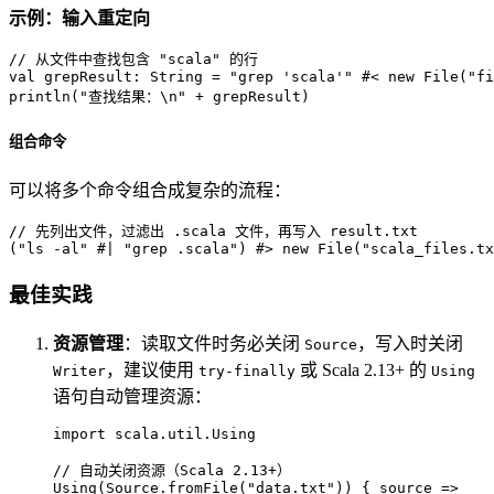
示例：输入重定向
// 从文件中查找包含 "scala" 的行
val
 grepResult: 
String
 = 
"grep 'scala'"
 #< 
new
File
(
"fi
println(
"查找结果：\n"
 + grepResult)
组合命令
可以将多个命令组合成复杂的流程：
// 先列出文件，过滤出 .scala 文件，再写入 result.txt
(
"ls -al"
 #| 
"grep .scala"
) #> 
new
File
(
"scala_files.tx
最佳实践
资源管理
：读取文件时务必关闭
，写入时关闭
Source
，建议使用
或 Scala 2.13+ 的
Writer
try-finally
Using
语句自动管理资源：
import
 scala.util.
Using
// 自动关闭资源（Scala 2.13+）
Using
(
Source
.fromFile(
"data.txt"
)) { source =>
