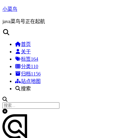
小菜鸟
java菜鸟号正在起航
首页
关于
标签
164
分类
110
归档
1156
站点地图
搜索