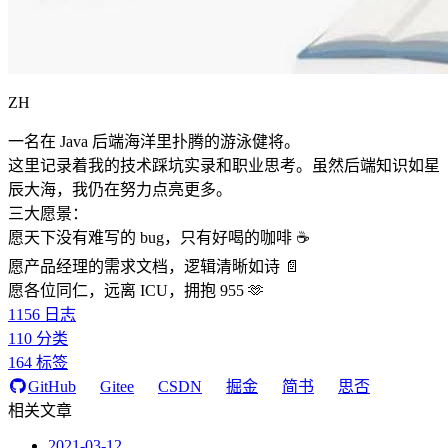
ZH
一名在 Java 后端海洋里扑腾的游泳健将。
这里记录着我的技术踩坑实录和职业思考。虽然后端知识如星
辰大海，我仍在努力点亮更多。
三大愿景：
愿天下没有难写的 bug，只有好喝的咖啡 ☕️
愿产品经理的需求文档，逻辑清晰如诗 📄
愿各位同仁，远离 ICU，拥抱 955 🫶
1156
日志
110
分类
164
标签
GitHub
Gitee
CSDN
掘金
简书
思否
相关文章
2021-03-12