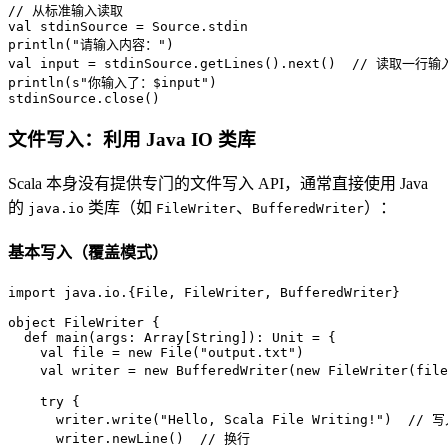
// 从标准输入读取
val
 stdinSource = 
Source
.stdin

println(
"请输入内容："
val
 input = stdinSource.getLines().next()  
// 读取一行输
println(
s"你输入了：
$input
"
)

stdinSource.close()
文件写入：利用 Java IO 类库
Scala 本身没有提供专门的文件写入 API，通常直接使用 Java
的
类库（如
、
）：
java.io
FileWriter
BufferedWriter
基本写入（覆盖模式）
import
 java.io.{
File
, 
FileWriter
, 
BufferedWriter
}

object
FileWriter
{

def
main
(args: 
Array
[
String
]): 
Unit
 = {

val
 file = 
new
File
(
"output.txt"
)

val
 writer = 
new
BufferedWriter
(
new
FileWriter
(file
try
 {

      writer.write(
"Hello, Scala File Writing!"
)  
// 
      writer.newLine()  
// 换行