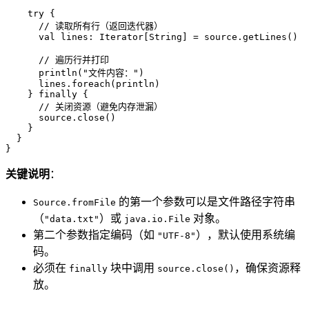
try
 {

// 读取所有行（返回迭代器）
val
 lines: 
Iterator
[
String
] = source.getLines()

// 遍历行并打印
      println(
"文件内容："
)

      lines.foreach(println)

    } 
finally
 {

// 关闭资源（避免内存泄漏）
      source.close()

    }

  }

}
关键说明
：
的第一个参数可以是文件路径字符串
Source.fromFile
（
）或
对象。
"data.txt"
java.io.File
第二个参数指定编码（如
），默认使用系统编
"UTF-8"
码。
必须在
块中调用
，确保资源释
finally
source.close()
放。