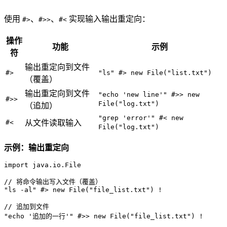
使用
、
、
实现输入输出重定向：
#>
#>>
#<
操作
功能
示例
符
输出重定向到文件
#>
"ls" #> new File("list.txt")
（覆盖）
输出重定向到文件
"echo 'new line'" #>> new
#>>
File("log.txt")
（追加）
"grep 'error'" #< new
#<
从文件读取输入
File("log.txt")
示例：输出重定向
import
 java.io.
File
// 将命令输出写入文件（覆盖）
"ls -al"
 #> 
new
File
(
"file_list.txt"
) !

// 追加到文件
"echo '追加的一行'"
 #>> 
new
File
(
"file_list.txt"
) !