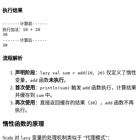
执行结果
-------计算前------

执行加法：10 + 20

30

-------计算后------

30
流程解析
声明阶段
：
仅定义了惰性
lazy val sum = add(10, 20)
变量，
函数
未执行
。
add
首次使用
：
触发
函数执行，计算结果
println(sum)
add
并缓存到
中。
sum
再次使用
：直接返回缓存的结果（
），
函数不再
30
add
执行。
惰性函数的原理
Scala 对
变量的处理机制类似于 “代理模式”：
lazy