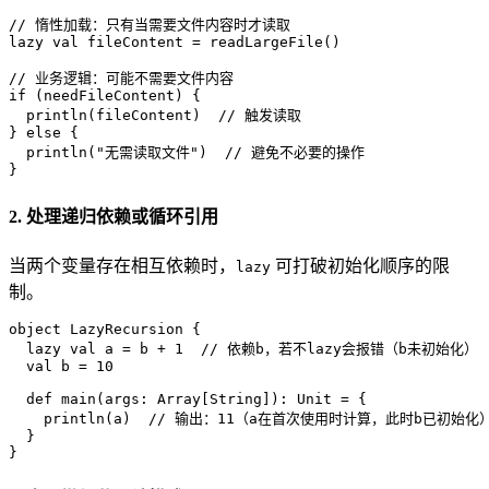
// 惰性加载：只有当需要文件内容时才读取
lazy
val
 fileContent = readLargeFile()

// 业务逻辑：可能不需要文件内容
if
 (needFileContent) {

  println(fileContent)  
// 触发读取
} 
else
 {

  println(
"无需读取文件"
)  
// 避免不必要的操作
}
2. 处理递归依赖或循环引用
当两个变量存在相互依赖时，
可打破初始化顺序的限
lazy
制。
object
LazyRecursion
{

lazy
val
 a = b + 
1
// 依赖b，若不lazy会报错（b未初始化）
val
 b = 
10
def
main
(args: 
Array
[
String
]): 
Unit
 = {

    println(a)  
// 输出：11（a在首次使用时计算，此时b已初始化
  }

}