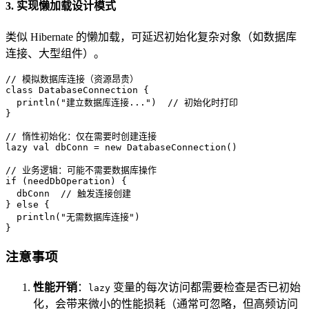
3. 实现懒加载设计模式
类似 Hibernate 的懒加载，可延迟初始化复杂对象（如数据库
连接、大型组件）。
// 模拟数据库连接（资源昂贵）
class
DatabaseConnection
{

  println(
"建立数据库连接..."
)  
// 初始化时打印
}

// 惰性初始化：仅在需要时创建连接
lazy
val
 dbConn = 
new
DatabaseConnection
()

// 业务逻辑：可能不需要数据库操作
if
 (needDbOperation) {

  dbConn  
// 触发连接创建
} 
else
 {

  println(
"无需数据库连接"
)

}
注意事项
性能开销
：
变量的每次访问都需要检查是否已初始
lazy
化，会带来微小的性能损耗（通常可忽略，但高频访问