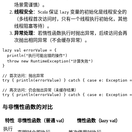
场景需谨慎）。
线程安全
：Scala 保证
变量的初始化是线程安全的
lazy
（多线程首次访问时，只有一个线程执行初始化，其他
线程阻塞等待）。
异常处理
：若惰性函数执行时抛出异常，后续访问会再
次抛出相同异常（不会缓存异常）。
lazy
val
 errorValue = {

  println(
"执行可能出错的操作"
)

throw
new
RuntimeException
(
"计算失败"
)

}

// 首次访问：抛出异常
try
 { println(errorValue) } 
catch
 { 
case
 e: 
Exception
 =
// 再次访问：仍会抛出异常（未缓存结果）
try
 { println(errorValue) } 
catch
 { 
case
 e: 
Exception
 =
与非惰性函数的对比
特性
非惰性函数（普通 val）
惰性函数（lazy val）
执行