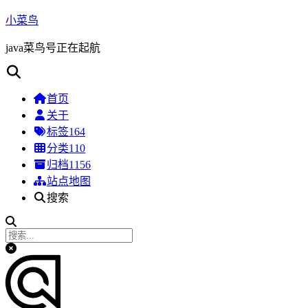
小菜鸟
java菜鸟号正在起航
首页
关于
标签
164
分类
110
归档
1156
站点地图
搜索