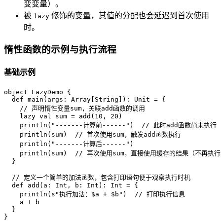
变变量）。
被
修饰的变量，其值的分配也会延迟到首次使用
lazy
时。
惰性函数的示例与执行流程
基础示例
object
LazyDemo
{

def
main
(args: 
Array
[
String
]): 
Unit
 = {

// 声明惰性变量sum，关联add函数的调用
lazy
val
 sum = add(
10
, 
20
)

    println(
"-------计算前------"
)  
// 此时add函数尚未执行
    println(sum)  
// 首次使用sum，触发add函数执行
    println(
"-------计算后------"
)

    println(sum)  
// 再次使用sum，直接使用缓存的结果（不再执行
  }

// 定义一个简单的加法函数，包含打印语句便于观察执行时机
def
add
(a: 
Int
, b: 
Int
): 
Int
 = {

    println(
s"执行加法：
$a
 + 
$b
"
)  
// 打印执行信息
    a + b

  }

}