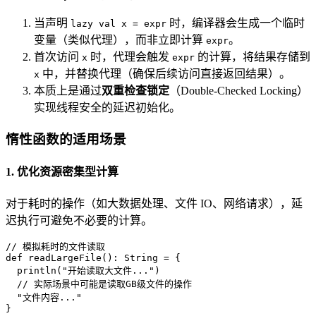
当声明
时，编译器会生成一个临时
lazy val x = expr
变量（类似代理），而非立即计算
。
expr
首次访问
时，代理会触发
的计算，将结果存储到
x
expr
中，并替换代理（确保后续访问直接返回结果）。
x
本质上是通过
双重检查锁定
（Double-Checked Locking）
实现线程安全的延迟初始化。
惰性函数的适用场景
1. 优化资源密集型计算
对于耗时的操作（如大数据处理、文件 IO、网络请求），延
迟执行可避免不必要的计算。
// 模拟耗时的文件读取
def
readLargeFile
(): 
String
 = {

  println(
"开始读取大文件..."
)

// 实际场景中可能是读取GB级文件的操作
"文件内容..."
}
