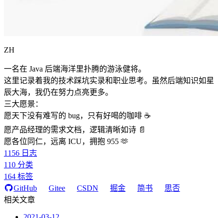
ZH
一名在 Java 后端海洋里扑腾的游泳健将。
这里记录着我的技术踩坑实录和职业思考。虽然后端知识如星
辰大海，我仍在努力点亮更多。
三大愿景：
愿天下没有难写的 bug，只有好喝的咖啡 ☕️
愿产品经理的需求文档，逻辑清晰如诗 📄
愿各位同仁，远离 ICU，拥抱 955 🫶
1156
日志
110
分类
164
标签
GitHub
Gitee
CSDN
掘金
简书
思否
相关文章
2021-03-12