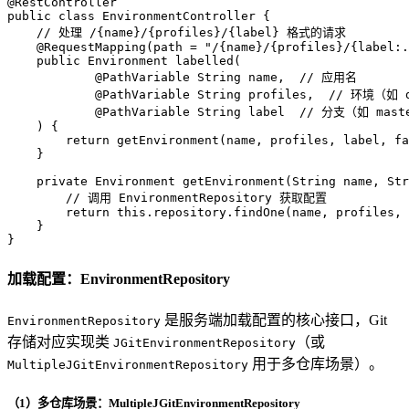
@RestController
public
class
EnvironmentController
 {

// 处理 /{name}/{profiles}/{label} 格式的请求
@RequestMapping(path = "/{name}/{profiles}/{label:.
public
 Environment 
labelled
(
@PathVariable
 String name,  // 应用名
@PathVariable
 String profiles,  // 环境（如 
@PathVariable
 String label  // 分支（如 mast
    )
 {

return
 getEnvironment(name, profiles, label, 
fa
    }

private
 Environment 
getEnvironment
(String name, Str
// 调用 EnvironmentRepository 获取配置
return
this
.repository.findOne(name, profiles, 
    }

}
加载配置：EnvironmentRepository
是服务端加载配置的核心接口，Git
EnvironmentRepository
存储对应实现类
（或
JGitEnvironmentRepository
用于多仓库场景）。
MultipleJGitEnvironmentRepository
（1）多仓库场景：MultipleJGitEnvironmentRepository