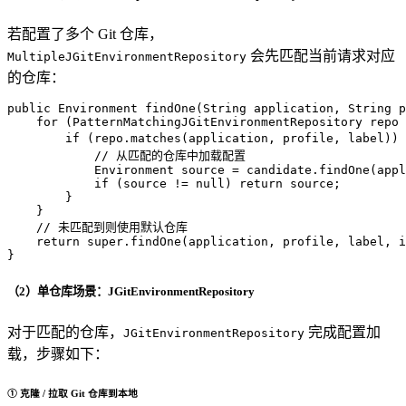
若配置了多个 Git 仓库，
会先匹配当前请求对应
MultipleJGitEnvironmentRepository
的仓库：
public
 Environment 
findOne
(String application, String p
for
 (PatternMatchingJGitEnvironmentRepository repo 
if
 (repo.matches(application, profile, label)) 
// 从匹配的仓库中加载配置
Environment
source
=
 candidate.findOne(appl
if
 (source != 
null
) 
return
 source;

        }

    }

// 未匹配到则使用默认仓库
return
super
.findOne(application, profile, label, i
}
（2）单仓库场景：JGitEnvironmentRepository
对于匹配的仓库，
完成配置加
JGitEnvironmentRepository
载，步骤如下：
① 克隆 / 拉取 Git 仓库到本地