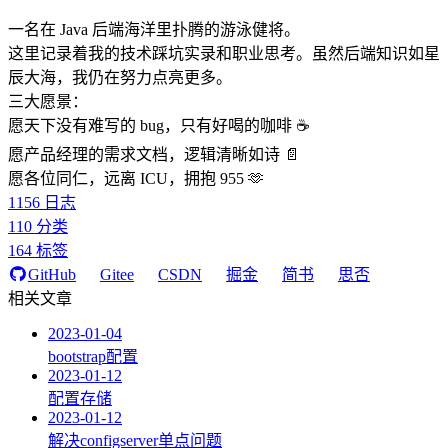
一名在 Java 后端海洋里扑腾的游泳健将。
这里记录着我的技术踩坑实录和职业思考。虽然后端知识如星
辰大海，我仍在努力点亮更多。
三大愿景：
愿天下没有难写的 bug，只有好喝的咖啡 ☕️
愿产品经理的需求文档，逻辑清晰如诗 📄
愿各位同仁，远离 ICU，拥抱 955 🫶
1156
日志
110
分类
164
标签
GitHub
Gitee
CSDN
掘金
简书
思否
相关文章
2023-01-04
bootstrap配置
2023-01-12
配置存储
2023-01-12
解决configserver单点问题