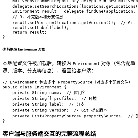
NativeEnvironmentRepository
delegate
=
new
NativeEn
    delegate.setSearchLocations(locations.getLocations(
Environment
result
=
 delegate.findOne(application, 
// 3. 补充版本和分支信息
    result.setVersion(locations.getVersion());  
// Gi
    result.setLabel(label);

return
 result;

}
③ 转换为 Environment 对象
本地配置文件被加载后，转换为
对象（包含配置
Environment
源、版本、分支等信息），返回给客户端：
// Environment 包含多个 PropertySource（对应多个配置文件）
public
class
Environment
 {

private
 String name;  
// 应用名
private
 String[] profiles;  
// 环境
private
 String label;  
// 分支
private
 String version;  
// Git 提交版本
private
 List<PropertySource> propertySources;  
//
}
客户端与服务端交互的完整流程总结