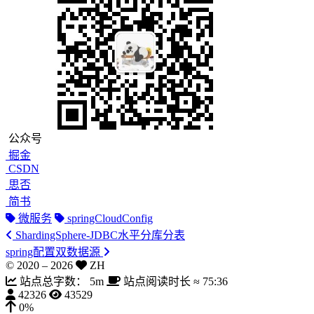
公众号
掘金
CSDN
思否
简书
微服务
springCloudConfig
ShardingSphere-JDBC水平分库分表
spring配置双数据源
© 2020 –
2026
ZH
站点总字数：
5m
站点阅读时长 ≈
75:36
42326
43529
0%