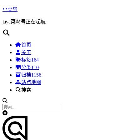
小菜鸟
java菜鸟号正在起航
首页
关于
标签
164
分类
110
归档
1156
站点地图
搜索