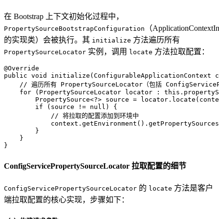
在 Bootstrap 上下文初始化过程中，
（ApplicationContextIni
PropertySourceBootstrapConfiguration
的实现类）会被执行。其
方法遍历所有
initialize
实例，调用
方法拉取配置：
PropertySourceLocator
locate
@Override
public
void
initialize
(ConfigurableApplicationContext c
// 遍历所有 PropertySourceLocator（包括 ConfigServiceP
for
 (PropertySourceLocator locator : 
this
.propertyS
        PropertySource<?> source = locator.locate(conte
if
 (source != 
null
) {

// 将拉取的配置添加到环境中
            context.getEnvironment().getPropertySources
        }

    }

}
ConfigServicePropertySourceLocator 拉取配置的细节
的
方法是客户
ConfigServicePropertySourceLocator
locate
端拉取配置的核心实现，步骤如下：