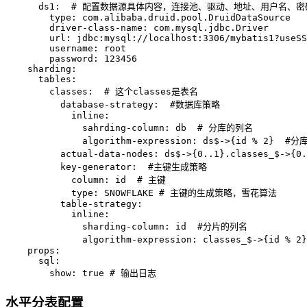
ds1:
# 配置数据源具体内容，连接池、驱动、地址、用户名、密
type:
com.alibaba.druid.pool.DruidDataSource
driver-class-name:
com.mysql.jdbc.Driver
url:
jdbc:mysql://localhost:3306/mybatis1?useSS
username:
root
password:
123456
sharding:
tables:
classes:
# 这个classes是表名
database-strategy:
#数据库策略
inline:
sahrding-column:
db
# 分库的列名
algorithm-expression:
ds$->{id
%
2
}
#分
actual-data-nodes:
ds$->{0..1}.classes_$->{0.
key-generator:
#主键生成策略
column:
id
# 主键
type:
SNOWFLAKE
# 主键的生成策略，雪花算法
table-strategy:
inline:
sharding-column:
id
#分片的列名
algorithm-expression:
classes_$->{id
%
2
}
props:
sql:
show:
true
# 输出日志
水平分表配置