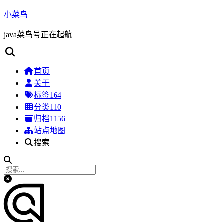
小菜鸟
java菜鸟号正在起航
首页
关于
标签
164
分类
110
归档
1156
站点地图
搜索