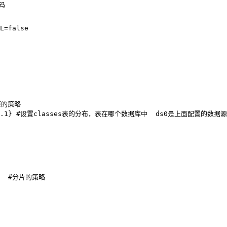
码
L=false
库的策略
.1}
#设置classes表的分布，表在哪个数据库中  ds0是上面配置的数据源名
#分片的策略