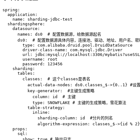
spring:
application:
name:
sharding-jdbc-test
shardingsphere:
datasource:
names:
ds0
# 配置数据源，给数据源起名
ds0:
# 配置数据源具体内容，连接池、驱动、地址、用户名、密
type:
com.alibaba.druid.pool.DruidDataSource
driver-class-name:
com.mysql.jdbc.Driver
url:
jdbc:mysql://localhost:3306/mybatis?useSSL
username:
root
password:
123456
sharding:
tables:
classes:
# 这个classes是表名
actual-data-nodes:
ds0.classes_$->{0..1}
#设
key-generator:
#主键生成策略
column:
id
# 主键
type:
SNOWFLAKE
# 主键的生成策略，雪花算法
table-strategy:
inline:
sharding-column:
id
#分片的列名
algorithm-expression:
classes_$->{id
%
2
}
props:
sql:
show:
true
# 输出日志