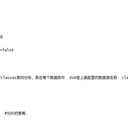
码
=false
置classes表的分布，表在哪个数据库中  ds0是上面配置的数据源名称  cla
#分片的策略