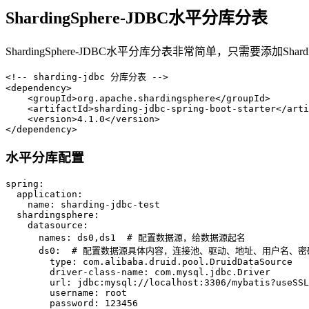
ShardingSphere-JDBC水平分库分表
ShardingSphere-JDBC水平分库分表非常简单，只需要添加Shard
<!-- sharding-jdbc 分库分表 -->
<
dependency
>
<
groupId
>
org.apache.shardingsphere
</
groupId
>
<
artifactId
>
sharding-jdbc-spring-boot-starter
</
arti
<
version
>
4.1.0
</
version
>
</
dependency
>
水平分库配置
spring:
application:
name:
sharding-jdbc-test
shardingsphere:
datasource:
names:
ds0,ds1
# 配置数据源，给数据源起名
ds0:
# 配置数据源具体内容，连接池、驱动、地址、用户名、密
type:
com.alibaba.druid.pool.DruidDataSource
driver-class-name:
com.mysql.jdbc.Driver
url:
jdbc:mysql://localhost:3306/mybatis?useSSL
username:
root
password:
123456