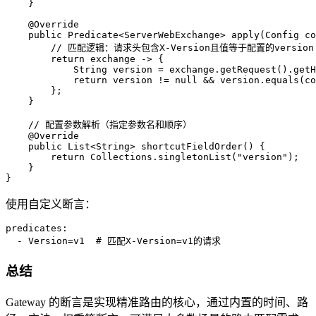
    }

@Override
public
 Predicate<ServerWebExchange> 
apply
(Config co
// 匹配逻辑：请求头包含X-Version且值等于配置的version
return
 exchange -> {

String
version
=
 exchange.getRequest().getH
return
 version != 
null
 && version.equals(co
        };

    }

// 配置参数解析（指定参数名和顺序）
@Override
public
 List<String> 
shortcutFieldOrder
()
 {

return
 Collections.singletonList(
"version"
);

    }

}
使用自定义断言：
predicates:
-
Version=v1
# 匹配X-Version=v1的请求
总结
Gateway 的断言是实现精准路由的核心，通过内置的时间、路