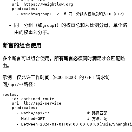
uri:
https://weightlow.org
predicates:
-
Weight=group1,
2
# 同一分组内权重总和为10（8+2）
同一分组（如
）的权重总和为比例分母，单个路
group1
由的权重为分子。
断言的组合使用
多个断言可以组合使用，
所有断言必须同时满足
才会匹配路
由。
示例：仅允许工作时间（9:00-18:00）的 GET 请求访
问
路径：
/api/**
routes:
-
id:
combined_route
uri:
lb://api-service
predicates:
-
Path=/api/**
# 路径匹配
-
Method=GET
# 方法匹配
-
Between=2024-01-01T09:00:00+08:00[Asia/Shanghai