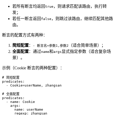
若所有断言均返回
，则请求匹配该路由，执行转
true
发；
若任一断言返回
，则跳过该路由，继续匹配其他路
false
由。
断言的配置方式有两种：
简短配置
：
（适合简单场景）；
- 断言名=参数1,参数2
全面配置
：通过
和
显式指定参数（适合复杂场
name
args
景）。
示例（Cookie 断言的两种配置）：
# 简短配置
predicates:
-
Cookie=userName,
zhangsan
# 全面配置
predicates:
-
name:
Cookie
args:
name:
userName
regexp:
zhangsan