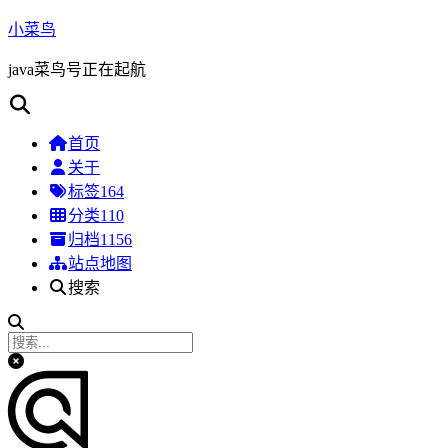
小菜鸟
java菜鸟号正在起航
首页
关于
标签
164
分类
110
归档
1156
站点地图
搜索