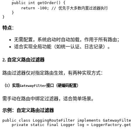
public
int
getOrder
()
 {

return
 -
100
; 
// 优先于大多数内置过滤器执行
    }

}
特点
：
无需配置，系统启动时自动加载，作用于所有路由；
适合实现全局功能（如统一认证、日志记录）。
2. 自定义路由过滤器
路由过滤器仅对指定路由生效，有两种实现方式：
（1）实现
接口（硬编码配置）
GatewayFilter
需手动在路由中绑定过滤器，适合简单场景。
示例：自定义路由过滤器
public
class
LoggingRouteFilter
implements
GatewayFilte
private
static
final
Logger
log
=
 LoggerFactory.get