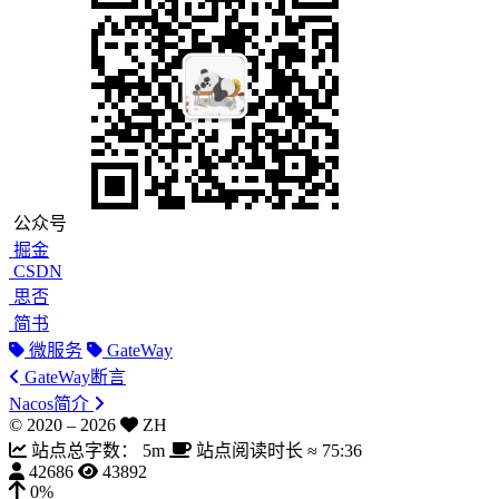
公众号
掘金
CSDN
思否
简书
微服务
GateWay
GateWay断言
Nacos简介
© 2020 –
2026
ZH
站点总字数：
5m
站点阅读时长 ≈
75:36
42686
43892
0%