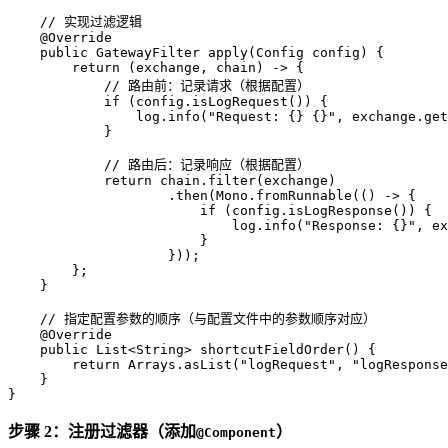
// 实现过滤逻辑
@Override
public
 GatewayFilter 
apply
(Config config)
 {

return
 (exchange, chain) -> {

// 路由前：记录请求（根据配置）
if
 (config.isLogRequest()) {

                log.info(
"Request: {} {}"
, exchange.get
            }

// 路由后：记录响应（根据配置）
return
 chain.filter(exchange)

                    .then(Mono.fromRunnable(() -> {

if
 (config.isLogResponse()) {

                            log.info(
"Response: {}"
, ex
                        }

                    }));

        };

    }

// 指定配置参数的顺序（与配置文件中的参数顺序对应）
@Override
public
 List<String> 
shortcutFieldOrder
()
 {

return
 Arrays.asList(
"logRequest"
, 
"logResponse
    }

}
步骤 2：注册过滤器（添加
）
@Component