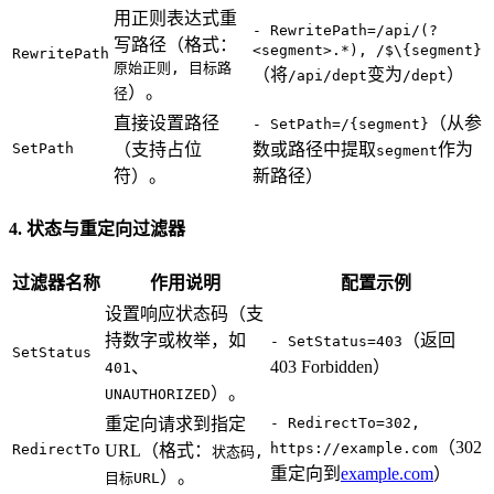
用正则表达式重
- RewritePath=/api/(?
写路径（格式：
<segment>.*), /$\{segment}
RewritePath
原始正则, 目标路
（将
变为
）
/api/dept
/dept
）。
径
直接设置路径
（从参
- SetPath=/{segment}
SetPath
（支持占位
数或路径中提取
作为
segment
符）。
新路径）
4. 状态与重定向过滤器
过滤器名称
作用说明
配置示例
设置响应状态码（支
持数字或枚举，如
（返回
- SetStatus=403
SetStatus
、
403 Forbidden）
401
）。
UNAUTHORIZED
重定向请求到指定
- RedirectTo=302,
（302
https://example.com
RedirectTo
URL（格式：
状态码,
重定向到
example.com
）
）。
目标URL