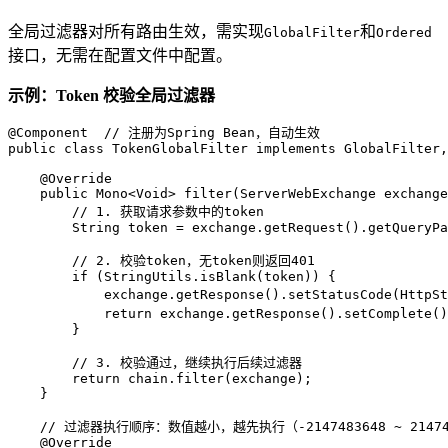
全局过滤器对所有路由生效，需实现
和
GlobalFilter
Ordered
接口，无需在配置文件中配置。
示例：Token 校验全局过滤器
@Component
// 注册为Spring Bean，自动生效
public
class
TokenGlobalFilter
implements
GlobalFilter
,
@Override
public
 Mono<Void> 
filter
(ServerWebExchange exchange
// 1. 获取请求参数中的token
String
token
=
 exchange.getRequest().getQueryPa
// 2. 校验token，无token则返回401
if
 (StringUtils.isBlank(token)) {

            exchange.getResponse().setStatusCode(HttpS
return
 exchange.getResponse().setComplete()
        }

// 3. 校验通过，继续执行后续过滤器
return
 chain.filter(exchange);

    }

// 过滤器执行顺序：数值越小，越先执行（-2147483648 ~ 21474
@Override