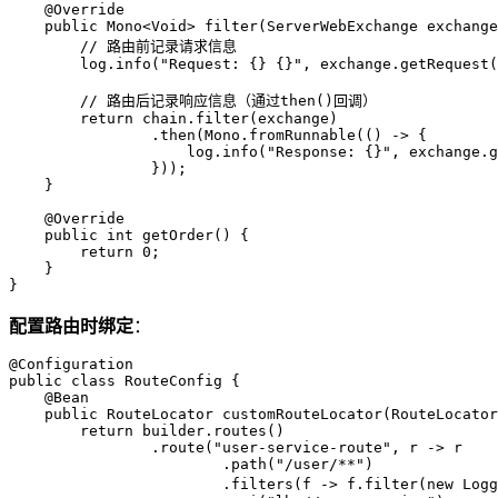
@Override
public
 Mono<Void> 
filter
(ServerWebExchange exchange
// 路由前记录请求信息
        log.info(
"Request: {} {}"
, exchange.getRequest(
// 路由后记录响应信息（通过then()回调）
return
 chain.filter(exchange)

                .then(Mono.fromRunnable(() -> {

                    log.info(
"Response: {}"
, exchange.g
                }));

    }

@Override
public
int
getOrder
()
 {

return
0
;

    }

}
配置路由时绑定
：
@Configuration
public
class
RouteConfig
 {

@Bean
public
 RouteLocator 
customRouteLocator
(RouteLocator
return
 builder.routes()

                .route(
"user-service-route"
, r -> r

                        .path(
"/user/**"
)

                        .filters(f -> f.filter(
new
Logg