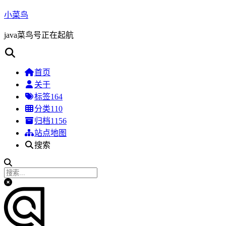
小菜鸟
java菜鸟号正在起航
首页
关于
标签
164
分类
110
归档
1156
站点地图
搜索