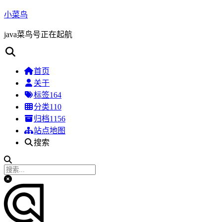
小菜鸟
java菜鸟号正在起航
首页
关于
标签
164
分类
110
归档
1156
站点地图
搜索