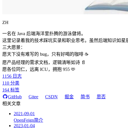
ZH
一名在 Java 后端海洋里扑腾的游泳健将。
这里记录着我的技术踩坑实录和职业思考。虽然后端知识如星
三大愿景：
愿天下没有难写的 bug，只有好喝的咖啡 ☕️
愿产品经理的需求文档，逻辑清晰如诗 📄
愿各位同仁，远离 ICU，拥抱 955 🫶
1156
日志
110
分类
164
标签
GitHub
Gitee
CSDN
掘金
简书
思否
相关文章
2021-09-01
OpenFeign简介
2023-01-04