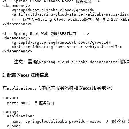
<!-- Spring Cloud Alibaba Nacos 服务发现 -->
<
dependency
>
<
groupId
>
com.alibaba.cloud
</
groupId
>
<
artifactId
>
spring-cloud-starter-alibaba-nacos-disc
<!-- 版本需与Spring Cloud Alibaba版本匹配，如2.2.7.RELE
</
dependency
>
<!-- Spring Boot Web（提供REST接口） -->
<
dependency
>
<
groupId
>
org.springframework.boot
</
groupId
>
<
artifactId
>
spring-boot-starter-web
</
artifactId
>
</
dependency
>
注意：需确保
的版本与
spring-cloud-alibaba-dependencies
2. 配置 Nacos 注册信息
在
中配置服务名称和 Nacos 服务地址：
application.yml
server:
port:
8081
# 服务端口
spring:
application:
name:
springcloudalibaba-provider-nacos
# 服务名称（
cloud: