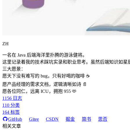
ZH
一名在 Java 后端海洋里扑腾的游泳健将。
这里记录着我的技术踩坑实录和职业思考。虽然后端知识如星
三大愿景：
愿天下没有难写的 bug，只有好喝的咖啡 ☕️
愿产品经理的需求文档，逻辑清晰如诗 📄
愿各位同仁，远离 ICU，拥抱 955 🫶
1156
日志
110
分类
164
标签
GitHub
Gitee
CSDN
掘金
简书
思否
相关文章