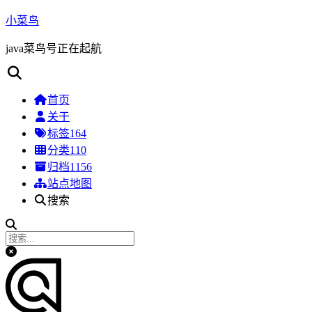
小菜鸟
java菜鸟号正在起航
首页
关于
标签
164
分类
110
归档
1156
站点地图
搜索