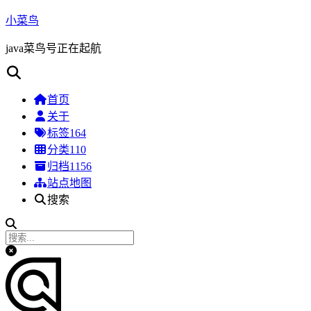
小菜鸟
java菜鸟号正在起航
首页
关于
标签
164
分类
110
归档
1156
站点地图
搜索