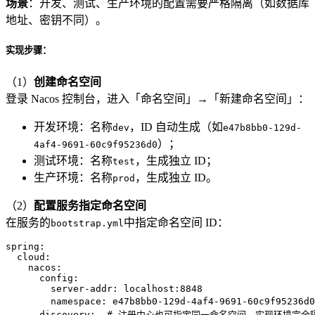
场景
：开发、测试、生产环境的配置需要严格隔离（如数据库
地址、密钥不同）。
实现步骤：
（1）
创建命名空间
登录 Nacos 控制台，进入「命名空间」→「新建命名空间」：
开发环境：名称
，ID 自动生成（如
dev
e47b8bb0-129d-
）；
4af4-9691-60c9f95236d0
测试环境：名称
，生成独立 ID；
test
生产环境：名称
，生成独立 ID。
prod
（2）
配置服务指定命名空间
在服务的
中指定命名空间 ID：
bootstrap.yml
spring:
cloud:
nacos:
config:
server-addr:
localhost:8848
namespace:
e47b8bb0-129d-4af4-9691-60c9f95236d0
discovery:
# 注册中心也可指定同一命名空间，实现环境完全