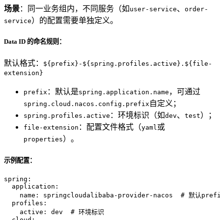
场景
：同一业务组内，不同服务（如
、
user-service
order-
）的配置需要单独定义。
service
Data ID 的命名规则：
默认格式：
${prefix}-${spring.profiles.active}.${file-
extension}
：默认是
，可通过
prefix
spring.application.name
自定义；
spring.cloud.nacos.config.prefix
：环境标识（如
、
）；
spring.profiles.active
dev
test
：配置文件格式（
或
file-extension
yaml
）。
properties
示例配置：
spring:
application:
name:
springcloudalibaba-provider-nacos
# 默认pref
profiles:
active:
dev
# 环境标识
cloud: