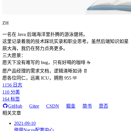
ZH
一名在 Java 后端海洋里扑腾的游泳健将。
这里记录着我的技术踩坑实录和职业思考。虽然后端知识如星
辰大海，我仍在努力点亮更多。
三大愿景：
愿天下没有难写的 bug，只有好喝的咖啡 ☕️
愿产品经理的需求文档，逻辑清晰如诗 📄
愿各位同仁，远离 ICU，拥抱 955 🫶
1156
日志
110
分类
164
标签
GitHub
Gitee
CSDN
掘金
简书
思否
相关文章
2021-09-10
使用Nacos配置中心