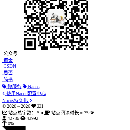
公众号
掘金
CSDN
思否
简书
微服务
Nacos
使用Nacos配置中心
Nacos持久化
© 2020 –
2026
ZH
站点总字数：
5m
站点阅读时长 ≈
75:36
42786
43992
0%