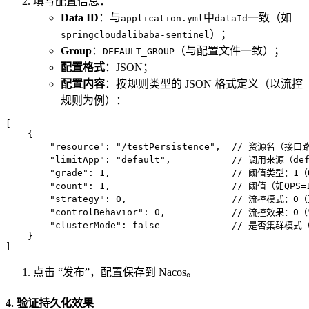
填写配置信息：
Data ID
：与
中
一致（如
application.yml
dataId
）；
springcloudalibaba-sentinel
Group
：
（与配置文件一致）；
DEFAULT_GROUP
配置格式
：JSON；
配置内容
：按规则类型的 JSON 格式定义（以流控
规则为例）：
[
{
"resource"
:
"/testPersistence"
,
// 资源名（接口路径
"limitApp"
:
"default"
,
// 调用来源（de
"grade"
:
1
,
// 阈值类型：1（
"count"
:
1
,
// 阈值（如QPS=
"strategy"
:
0
,
// 流控模式：0
"controlBehavior"
:
0
,
// 流控效果：0（
"clusterMode"
:
false
// 是否集群模式（
}
]
点击 “发布”，配置保存到 Nacos。
4. 验证持久化效果