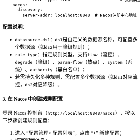
nacos:
discovery:
server-addr:
localhost:8848
# Nacos注册中心地
配置说明
：
：
是自定义的数据源名称，可配置多
datasource.ds1
ds1
个数据源（如
用于降级规则）；
ds2
：指定规则类型，支持
（流控）、
rule-type
flow
（降级）、
（热点）、
（系
degrade
param-flow
system
统）、
（黑白名单）；
authority
若需持久化多种规则，需配置多个数据源（如
对应流
ds1
控，
对应降级）。
ds2
3. 在 Nacos 中创建规则配置
登录 Nacos 控制台（
），按以
http://localhost:8848/nacos
下步骤创建规则配置：
进入 “配置管理> 配置列表”，点击 “+” 新建配置；