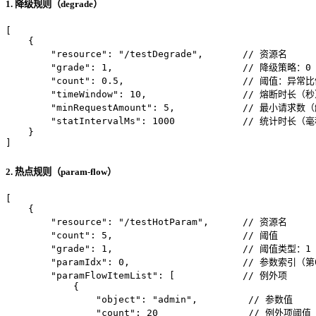
1. 降级规则（degrade）
[
{
"resource"
:
"/testDegrade"
,
// 资源名
"grade"
:
1
,
// 降级策略：
"count"
:
0.5
,
// 阈值：异常比
"timeWindow"
:
10
,
// 熔断时长（秒
"minRequestAmount"
:
5
,
// 最小请求数
"statIntervalMs"
:
1000
// 统计时长（
}
]
2. 热点规则（param-flow）
[
{
"resource"
:
"/testHotParam"
,
// 资源名
"count"
:
5
,
// 阈值
"grade"
:
1
,
// 阈值类型：1
"paramIdx"
:
0
,
// 参数索引（
"paramFlowItemList"
:
[
// 例外项
{
"object"
:
"admin"
,
// 参数值
"count"
:
20
// 例外项阈值