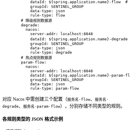
dataId:
${spring.application.name}-flow
#
groupId:
SENTINEL_GROUP
data-type:
json
rule-type:
flow
# 降级规则数据源
degrade:
nacos:
server-addr:
localhost:8848
dataId:
${spring.application.name}-degrade
groupId:
SENTINEL_GROUP
data-type:
json
rule-type:
degrade
# 热点规则数据源
param-flow:
nacos:
server-addr:
localhost:8848
dataId:
${spring.application.name}-param-fl
groupId:
SENTINEL_GROUP
data-type:
json
rule-type:
param-flow
对应 Nacos 中需创建三个配置（
、
服务名-flow
服务名-
、
），分别存储不同类型的规则。
degrade
服务名-param-flow
各规则类型的 JSON 格式示例