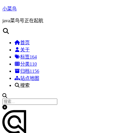
小菜鸟
java菜鸟号正在起航
首页
关于
标签
164
分类
110
归档
1156
站点地图
搜索