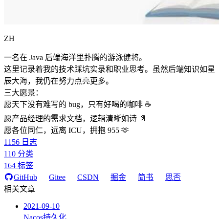
ZH
一名在 Java 后端海洋里扑腾的游泳健将。
这里记录着我的技术踩坑实录和职业思考。虽然后端知识如星
辰大海，我仍在努力点亮更多。
三大愿景：
愿天下没有难写的 bug，只有好喝的咖啡 ☕️
愿产品经理的需求文档，逻辑清晰如诗 📄
愿各位同仁，远离 ICU，拥抱 955 🫶
1156
日志
110
分类
164
标签
GitHub
Gitee
CSDN
掘金
简书
思否
相关文章
2021-09-10
Nacos持久化